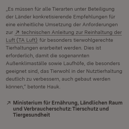
„Es müssen für alle Tierarten unter Beteiligung
der Länder konkretisierende Empfehlungen für
eine einheitliche Umsetzung der Anforderungen
Extern:
zur
technischen Anleitung zur Reinhaltung der
(Öffnet in neuem Fenster)
Luft (TA Luft)
für besonders tierwohlgerechte
Tierhaltungen erarbeitet werden. Dies ist
erforderlich, damit die sogenannten
Außenklimaställe sowie Laufhöfe, die besonders
geeignet sind, das Tierwohl in der Nutztierhaltung
deutlich zu verbessern, auch gebaut werden
können,“ betonte Hauk.
Extern:
Ministerium für Ernährung, Ländlichen Raum
und Verbraucherschutz: Tierschutz und
Tiergesundheit
(Öffnet in neuem Fenster)