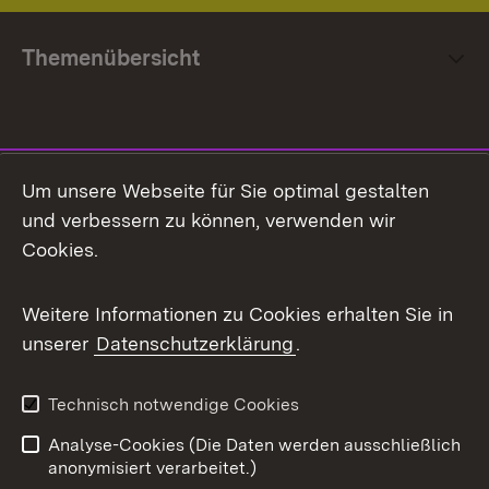
Themenübersicht
Social Media
Um unsere Webseite für Sie optimal gestalten
und verbessern zu können, verwenden wir
Facebook
Cookies.
Flickr
Weitere Informationen zu Cookies erhalten Sie in
X / Twitter
unserer
Datenschutzerklärung
.
Youtube
Technisch notwendige Cookies
Zum 
Analyse-Cookies (Die Daten werden ausschließlich
Impressum
Kontakt
anonymisiert verarbeitet.)
Benutzungshinweise
Netiquette