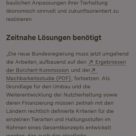
baulichen Anpassungen ihrer Tierhaltung
ökonomisch sinnvoll und zukunftsorientiert zu
realisieren.
Zeitnahe Lösungen benötigt
„Die neue Bundesregierung muss jetzt umgehend
Extern:
die Arbeiten, aufbauend auf den
Ergebnissen
(Öffnet in neuem Fenster)
Extern:
der Borchert-Kommission
und der
(Öffnet in neuem Fenster)
Machbarkeitsstudie (PDF)
, fortsetzen. Als
Grundlage für den Umbau und die
Weiterentwicklung der Nutztierhaltung sowie
deren Finanzierung müssen zeitnah mit den
Ländern rechtlich definierte Kriterien für die
einzelnen Tierarten und Haltungsstufen im
Rahmen eines Gesamtkonzepts entwickelt
werden, das auch das staatliche