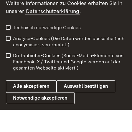
Weitere Informationen zu Cookies erhalten Sie in
X / Twitter
unserer
Datenschutzerklärung
.
Youtube
Technisch notwendige Cookies
Zum 
Analyse-Cookies (Die Daten werden ausschließlich
Impressum
Kontakt
anonymisiert verarbeitet.)
Benutzungshinweise
Netiquette
Drittanbieter-Cookies (Social-Media-Elemente von
Barrierefreiheit
Datenschutz
Facebook, X / Twitter und Google werden auf der
gesamten Webseite aktiviert.)
Cookies
Alle akzeptieren
Auswahl bestätigen
Notwendige akzeptieren
Link zum Landesportal