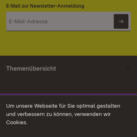
E-Mail zur Newsletter-Anmeldung
News
Themenübersicht
Social Media
Um unsere Webseite für Sie optimal gestalten
und verbessern zu können, verwenden wir
Facebook
Cookies.
Flickr