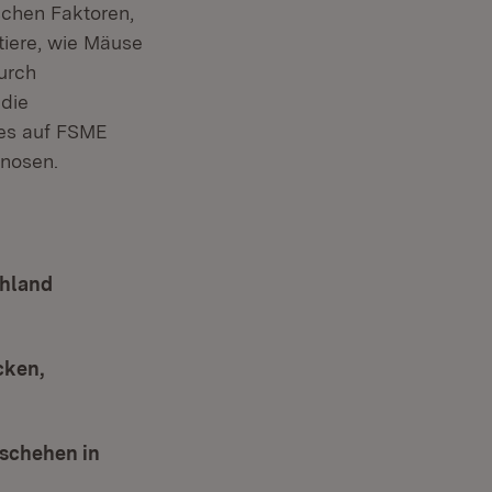
schen Faktoren,
tiere, wie Mäuse
urch
 die
tes auf FSME
gnosen.
net in neuem Fenster)
chland
enster)
cken,
eschehen in
m Fenster)