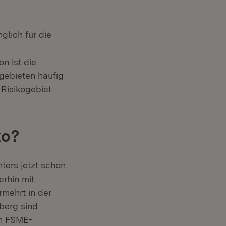
lich für die
n ist die
ogebieten häufig
-Risikogebiet
ko?
ters jetzt schon
rhin mit
rmehrt in der
mberg sind
nn FSME-