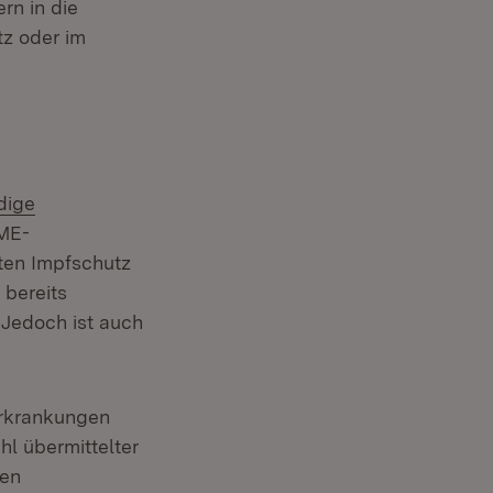
rn in die
z oder im
n:
dige
SME-
ten Impfschutz
 bereits
 Jedoch ist auch
Erkrankungen
hl übermittelter
ren