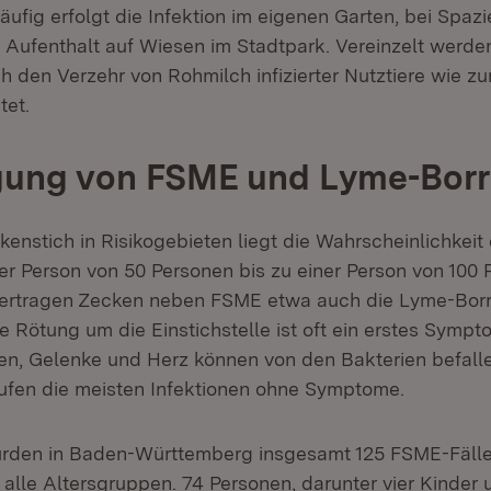
äufig erfolgt die Infektion im eigenen Garten, bei Spaz
 Aufenthalt auf Wiesen im Stadtpark. Vereinzelt werde
h den Verzehr von Rohmilch infizierter Nutztiere wie z
tet.
gung von FSME und Lyme-Borr
enstich in Risikogebieten liegt die Wahrscheinlichkeit
ner Person von 50 Personen bis zu einer Person von 100 
ertragen Zecken neben FSME etwa auch die Lyme-Borre
 Rötung um die Einstichstelle ist oft ein erstes Sympt
ven, Gelenke und Herz können von den Bakterien befall
aufen die meisten Infektionen ohne Symptome.
urden in Baden-Württemberg insgesamt 125 FSME-Fälle
 alle Altersgruppen. 74 Personen, darunter vier Kinder