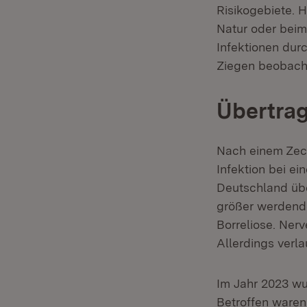
Risikogebiete. H
Natur oder beim
Infektionen durc
Ziegen beobach
Übertra
Nach einem Zeck
Infektion bei ei
Deutschland üb
größer werdende
Borreliose. Ner
Allerdings verl
Im Jahr 2023 w
Betroffen waren