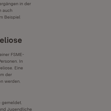
iergängen in der
n auch
um Beispiel
eliose
 einer FSME-
Personen. In
liose. Eine
om der
en werden.
 gemeldet.
 und Jugendliche