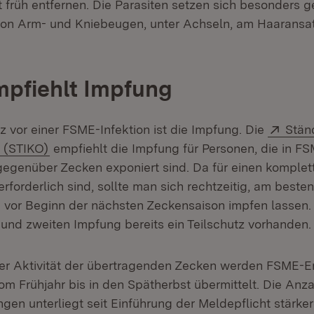
früh entfernen. Die Parasiten setzen sich besonders ge
on Arm- und Kniebeugen, unter Achseln, am Haaransat
pfiehlt Impfung
Exter
z vor einer FSME-Infektion ist die Impfung. Die
Stän
(Öffnet in neuem Fenster)
 (STIKO)
empfiehlt die Impfung für Personen, die in F
gegenüber Zecken exponiert sind. Da für einen komplet
rforderlich sind, sollte man sich rechtzeitig, am besten
vor Beginn der nächsten Zeckensaison impfen lassen.
 und zweiten Impfung bereits ein Teilschutz vorhanden.
er Aktivität der übertragenden Zecken werden FSME-
m Frühjahr bis in den Spätherbst übermittelt. Die Anza
en unterliegt seit Einführung der Meldepflicht stärke