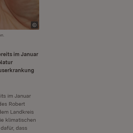
on.
reits im Januar
Natur
iruserkrankung
its im Januar
des Robert
 dem Landkreis
ie klimatischen
dafür, dass