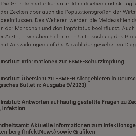
ie Gründe hierfür liegen an klimatischen und ökologi
ät der Zecken aber auch die Populationsgrößen der Wirts
 beeinflussen. Des Weiteren werden die Meldezahlen d
äten der Menschen und den Impfstatus beeinflusst. Auch
r Ärzte, in welchen Fällen eine Untersuchung des Blu
, hat Auswirkungen auf die Anzahl der gesicherten Dia
Institut: Informationen zur FSME-Schutzimpfung
(Öff
Institut: Übersicht zu FSME-Risikogebieten in Deuts
isches Bulletin: Ausgabe 9/2023)
(Öffnet in neuem F
Institut: Antworten auf häufig gestellte Fragen zu Ze
 Infektion
(Öffnet in neuem Fenster)
sgesundheitsamt: Aktuelle Informationen zum Infektionsg
emberg (InfektNews) sowie Grafiken
(Öffnet in neue