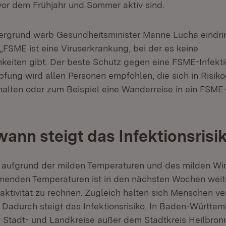
vor dem Frühjahr und Sommer aktiv sind.
ergrund warb Gesundheitsminister Manne Lucha eindring
„FSME ist eine Viruserkrankung, bei der es keine
keiten gibt. Der beste Schutz gegen eine FSME-Infektio
pfung wird allen Personen empfohlen, die sich in Risik
fhalten oder zum Beispiel eine Wanderreise in ein FSME
ann steigt das Infektionsrisi
 aufgrund der milden Temperaturen und des milden Win
hmenden Temperaturen ist in den nächsten Wochen weite
aktivität zu rechnen. Zugleich halten sich Menschen ve
. Dadurch steigt das Infektionsrisiko. In Baden-Württe
e Stadt- und Landkreise außer dem Stadtkreis Heilbro