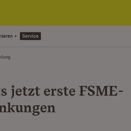
mieren
Service
eilung
ts jetzt erste FSME-
ankungen