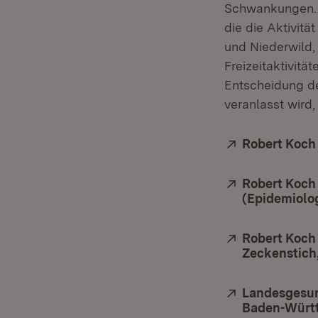
Schwankungen. D
die die Aktivit
und Niederwild,
Freizeitaktivit
Entscheidung de
veranlasst wird
Extern:
Robert Koch 
Extern:
Robert Koch 
(Epidemiolog
Extern:
Robert Koch 
Zeckenstich,
Extern:
​​​​​​​Lande
Baden-Württ