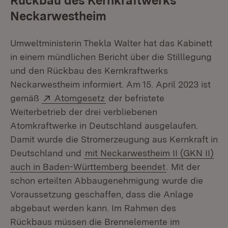
Rückbau des Kernkraftwerks
Neckarwestheim
Umweltministerin Thekla Walter hat das Kabinett
in einem mündlichen Bericht über die Stilllegung
und den Rückbau des Kernkraftwerks
Neckarwestheim informiert. Am 15. April 2023 ist
Extern:
(Öffnet in neuem Fenster)
gemäß
Atomgesetz
der befristete
Weiterbetrieb der drei verbliebenen
Atomkraftwerke in Deutschland ausgelaufen.
Damit wurde die Stromerzeugung aus Kernkraft in
Deutschland und
mit Neckarwestheim II (GKN II)
auch in Baden-Württemberg beendet
. Mit der
schon erteilten Abbaugenehmigung wurde die
Voraussetzung geschaffen, dass die Anlage
abgebaut werden kann. Im Rahmen des
Rückbaus müssen die Brennelemente im