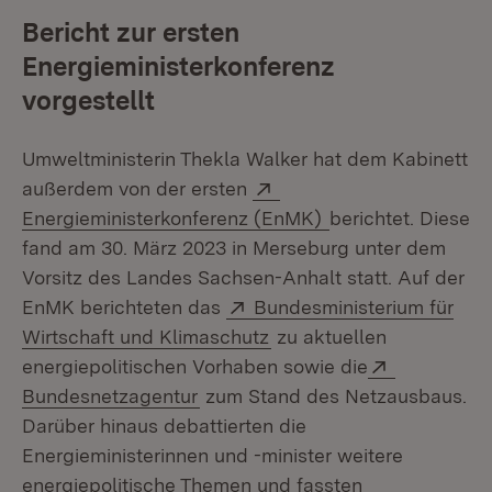
Bericht zur ersten
Energieministerkonferenz
vorgestellt
Umweltministerin Thekla Walker hat dem Kabinett
Extern:
außerdem von der ersten
(Öffnet in neuem 
Energieministerkonferenz (EnMK)
berichtet. Diese
fand am 30. März 2023 in Merseburg unter dem
Vorsitz des Landes Sachsen-Anhalt statt. Auf der
Extern:
EnMK berichteten das
Bundesministerium für
(Öffnet in neuem Fenster
Wirtschaft und Klimaschutz
zu aktuellen
Extern:
energiepolitischen Vorhaben sowie die
(Öffnet in neuem Fenster)
Bundesnetzagentur
zum Stand des Netzausbaus.
Darüber hinaus debattierten die
Energieministerinnen und -minister weitere
energiepolitische Themen und fassten