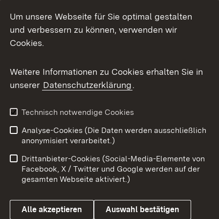
Social Media
Um unsere Webseite für Sie optimal gestalten
und verbessern zu können, verwenden wir
Facebook
Cookies.
Flickr
Weitere Informationen zu Cookies erhalten Sie in
X / Twitter
unserer
Datenschutzerklärung
.
Youtube
Technisch notwendige Cookies
Zum 
Analyse-Cookies (Die Daten werden ausschließlich
Impressum
Kontakt
anonymisiert verarbeitet.)
Benutzungshinweise
Netiquette
Drittanbieter-Cookies (Social-Media-Elemente von
Barrierefreiheit
Datenschutz
Facebook, X / Twitter und Google werden auf der
gesamten Webseite aktiviert.)
Cookies
Alle akzeptieren
Auswahl bestätigen