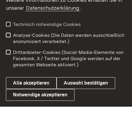
unserer
Datenschutzerklärung
.
Youtube
Technisch notwendige Cookies
Zum 
Analyse-Cookies (Die Daten werden ausschließlich
Impressum
Kontakt
anonymisiert verarbeitet.)
Benutzungshinweise
Netiquette
Drittanbieter-Cookies (Social-Media-Elemente von
Barrierefreiheit
Datenschutz
Facebook, X / Twitter und Google werden auf der
gesamten Webseite aktiviert.)
Cookies
Alle akzeptieren
Auswahl bestätigen
Notwendige akzeptieren
Link zum Landesportal