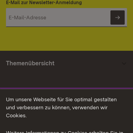
E-Mail zur Newsletter-Anmeldung
News
Themenübersicht
Social Media
Um unsere Webseite für Sie optimal gestalten
und verbessern zu können, verwenden wir
Facebook
Cookies.
Flickr
Weitere Informationen zu Cookies erhalten Sie in
X / Twitter