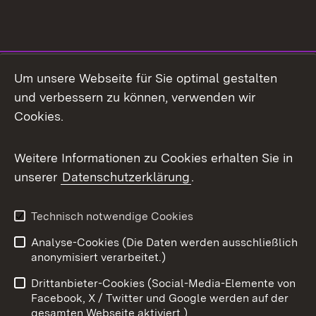
Social Media
Um unsere Webseite für Sie optimal gestalten
und verbessern zu können, verwenden wir
Facebook
Cookies.
Flickr
Weitere Informationen zu Cookies erhalten Sie in
X / Twitter
unserer
Datenschutzerklärung
.
Youtube
Technisch notwendige Cookies
Zum 
Analyse-Cookies (Die Daten werden ausschließlich
Impressum
Kontakt
anonymisiert verarbeitet.)
Benutzungshinweise
Netiquette
Drittanbieter-Cookies (Social-Media-Elemente von
Barrierefreiheit
Datenschutz
Facebook, X / Twitter und Google werden auf der
gesamten Webseite aktiviert.)
Cookies