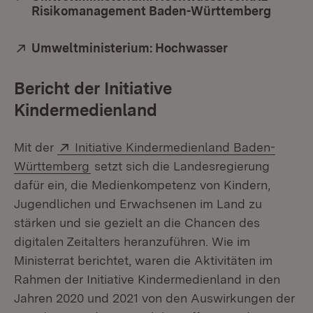
Risikomanagement Baden-Württemberg
(Öffne
Extern:
Umweltministerium: Hochwasser
(Öffnet in neu
Bericht der Initiative
Kindermedienland
Extern:
Mit der
Initiative Kindermedienland Baden-
(Öffnet in neuem Fenster)
Württemberg
setzt sich die Landesregierung
dafür ein, die Medienkompetenz von Kindern,
Jugendlichen und Erwachsenen im Land zu
stärken und sie gezielt an die Chancen des
digitalen Zeitalters heranzuführen. Wie im
Ministerrat berichtet, waren die Aktivitäten im
Rahmen der Initiative Kindermedienland in den
Jahren 2020 und 2021 von den Auswirkungen der