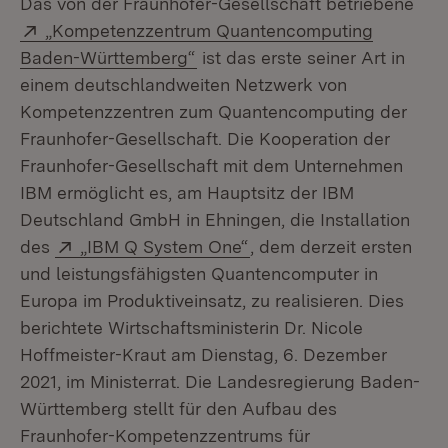
Das von der Fraunhofer-Gesellschaft betriebene
Extern:
„Kompetenzzentrum Quantencomputing
(Öffnet in neuem Fenster)
Baden-Württemberg“
ist das erste seiner Art in
einem deutschlandweiten Netzwerk von
Kompetenzzentren zum Quantencomputing der
Fraunhofer-Gesellschaft. Die Kooperation der
Fraunhofer-Gesellschaft mit dem Unternehmen
IBM ermöglicht es, am Hauptsitz der IBM
Deutschland GmbH in Ehningen, die Installation
Extern:
(Öffnet in neuem Fenste
des
„IBM Q System One“
, dem derzeit ersten
und leistungsfähigsten Quantencomputer in
Europa im Produktiveinsatz, zu realisieren. Dies
berichtete Wirtschaftsministerin Dr. Nicole
Hoffmeister-Kraut am Dienstag, 6. Dezember
2021, im Ministerrat. Die Landesregierung Baden-
Württemberg stellt für den Aufbau des
Fraunhofer-Kompetenzzentrums für