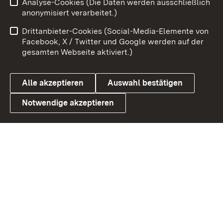
Analyse-Cookies (Die Daten werden ausschließlich
Impressum
Kontakt
anonymisiert verarbeitet.)
Benutzungshinweise
Netiquette
Drittanbieter-Cookies (Social-Media-Elemente von
Barrierefreiheit
Datenschutz
Facebook, X / Twitter und Google werden auf der
gesamten Webseite aktiviert.)
Cookies
Alle akzeptieren
Auswahl bestätigen
Notwendige akzeptieren
Link zum Landesportal