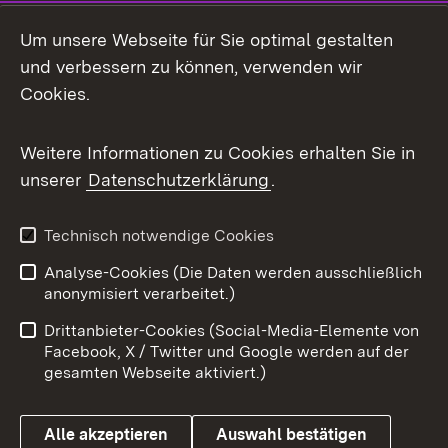
Social Media
Um unsere Webseite für Sie optimal gestalten
und verbessern zu können, verwenden wir
Facebook
Cookies.
Flickr
Weitere Informationen zu Cookies erhalten Sie in
X / Twitter
unserer
Datenschutzerklärung
.
Youtube
Technisch notwendige Cookies
Zum 
Analyse-Cookies (Die Daten werden ausschließlich
Impressum
Kontakt
anonymisiert verarbeitet.)
Benutzungshinweise
Netiquette
Drittanbieter-Cookies (Social-Media-Elemente von
Barrierefreiheit
Datenschutz
Facebook, X / Twitter und Google werden auf der
gesamten Webseite aktiviert.)
Cookies
Alle akzeptieren
Auswahl bestätigen