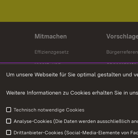
Mitmachen
Vorschlag
Effizienzgesetz
Bürgerrefere
Dienst- und
Abgeordnete
Versorgungsbezüge
Um unsere Webseite für Sie optimal gestalten und v
Bürgerbeauft
Kommunale Verfahren
Petition
Weitere Informationen zu Cookies erhalten Sie in un
Weitere
Volksantrag
Beteiligungsprozesse
Technisch notwendige Cookies
Volksabstim
Analyse-Cookies (Die Daten werden ausschließlich ano
Drittanbieter-Cookies (Social-Media-Elemente von Fac