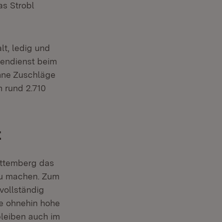
as Strobl
lt, ledig und
ifendienst beim
ohne Zuschläge
h rund 2.710
t
rttemberg das
 zu machen. Zum
vollständig
ie ohnehin hohe
bleiben auch im