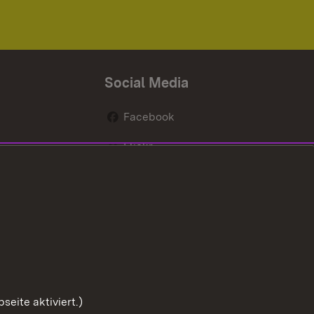
Social Media
Facebook
Flickr
nen
X / Twitter
Youtube
eite aktiviert.)
Zum Sei