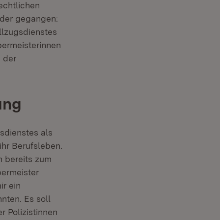
echtlichen
ieder gegangen:
llzugsdienstes
bermeisterinnen
 der
ung
sdienstes als
ihr Berufsleben.
n bereits zum
bermeister
ir ein
nten. Es soll
r Polizistinnen