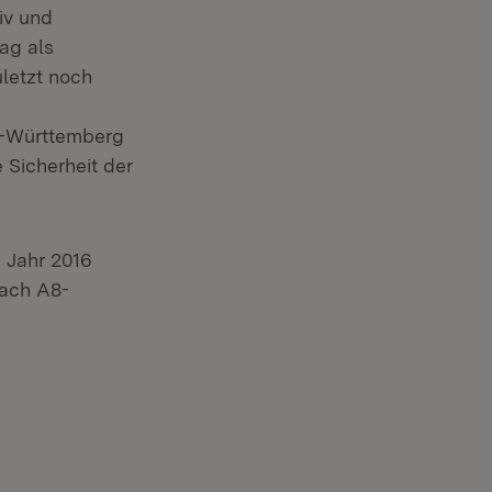
iv und
ag als
letzt noch
en-Württemberg
e Sicherheit der
m Jahr 2016
nach A8-