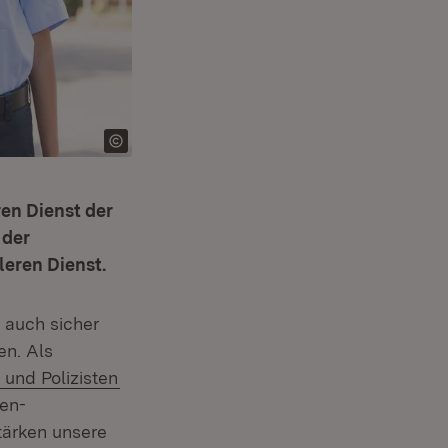
ren Dienst der
 der
leren Dienst.
 auch sicher
en. Als
(Öffnet in neuem Fenster)
n und Polizisten
den-
tärken unsere