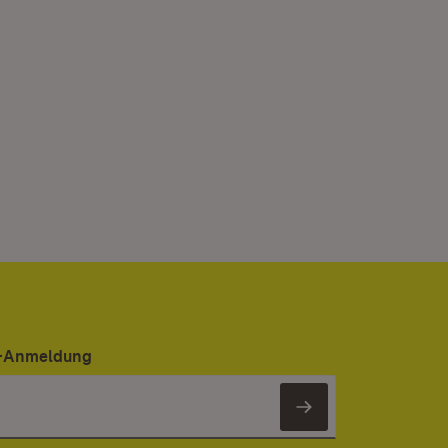
er-Anmeldung
Newsletter 