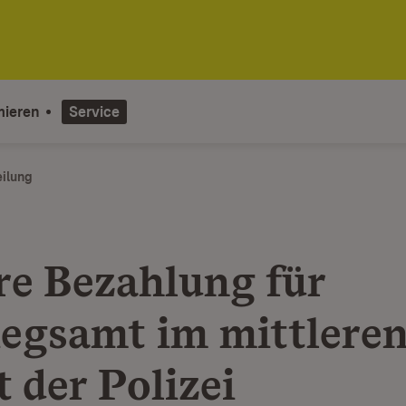
mieren
Service
eilung
re Bezahlung für
iegsamt im mittlere
 der Polizei