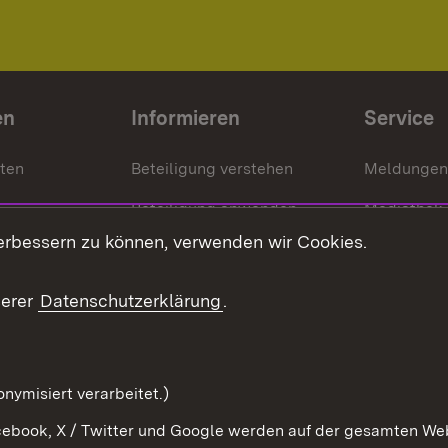
en
Informieren
Service
nten
Beteiligung verstehen
Meldungen
Beteiligung anwenden
Mediathek
erbessern zu können, verwenden wir Cookies.
ragte
Beteiligung stärken
Publikatio
Beteiligung erleben
Glossar
serer
Datenschutzerklärung
.
Beteiligung erforschen
mung
nymisiert verarbeitet.)
ebook, X / Twitter und Google werden auf der gesamten Webs