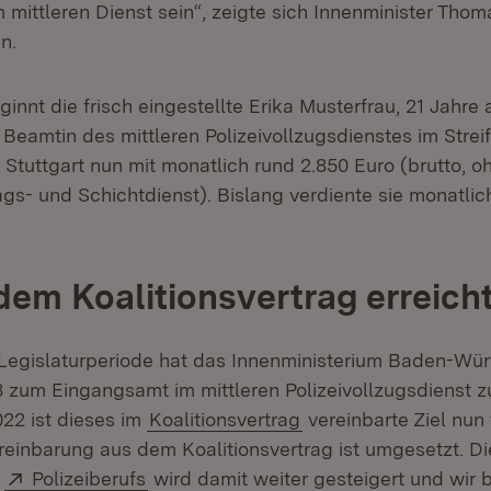
m mittleren Dienst sein“, zeigte sich Innenminister Thom
n.
innt die frisch eingestellte Erika Musterfrau, 21 Jahre a
 Beamtin des mittleren Polizeivollzugsdienstes im Stre
 Stuttgart nun mit monatlich rund 2.850 Euro (brutto, 
gs- und Schichtdienst). Bislang verdiente sie monatlic
 dem Koalitionsvertrag erreich
n Legislaturperiode hat das Innenministerium Baden-Wü
A 8 zum Eingangsamt im mittleren Polizeivollzugsdienst
22 ist dieses im
Koalitionsvertrag
vereinbarte Ziel nun 
ereinbarung aus dem Koalitionsvertrag ist umgesetzt. D
Extern:
(Öffnet in neuem Fenster)
s
Polizeiberufs
wird damit weiter gesteigert und wir 