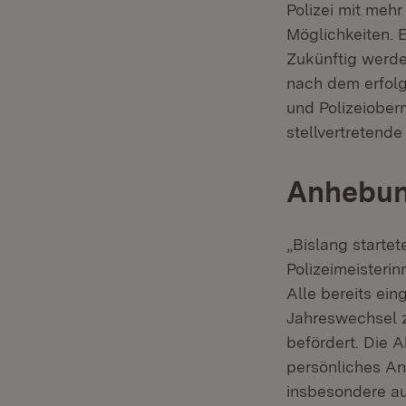
Polizei mit meh
Möglichkeiten. 
Zukünftig werde
nach dem erfolg
und Polizeiober
stellvertretende
Anhebung
„Bislang starte
Polizeimeisterin
Alle bereits ein
Jahreswechsel z
befördert. Die A
persönliches Anl
insbesondere au