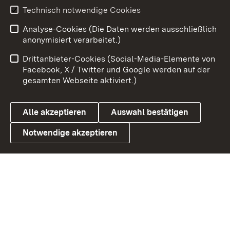
Technisch notwendige Cookies
Zum 
Analyse-Cookies (Die Daten werden ausschließlich
Impressum
Kontakt
anonymisiert verarbeitet.)
Benutzungshinweise
Netiquette
Drittanbieter-Cookies (Social-Media-Elemente von
Barrierefreiheit
Datenschutz
Facebook, X / Twitter und Google werden auf der
gesamten Webseite aktiviert.)
Cookies
Alle akzeptieren
Auswahl bestätigen
Notwendige akzeptieren
Link zum Landesportal