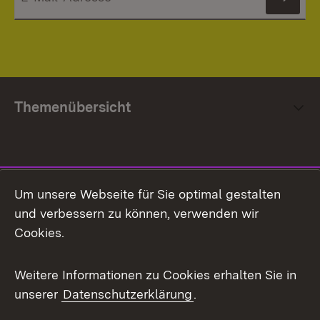
News
Themenübersicht
Social Media
Um unsere Webseite für Sie optimal gestalten
und verbessern zu können, verwenden wir
Facebook
Cookies.
Flickr
Weitere Informationen zu Cookies erhalten Sie in
X / Twitter
unserer
Datenschutzerklärung
.
Youtube