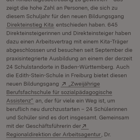
zeigt die hohe Zahl an Personen, die sich zu
diesem Schuljahr für den neuen Bildungsgang
Direkteinstieg Kita
entschieden haben. 645
Direkteinsteigerinnen und Direkteinsteiger haben
dazu einen Arbeitsvertrag mit einem Kita-Träger
abgeschlossen und besuchen seit September die
praxisintegrierte Ausbildung an einem der derzeit
24 Schulstandorte in Baden-Württemberg. Auch
die Edith-Stein-Schule in Freiburg bietet diesen
Extern:
neuen Bildungsgang
„Zweijährige
Berufsfachschule für sozialpädagogische
(Öffnet in neuem Fenster)
Assistenz“
an, der für viele ein Weg ist, um
beruflich neu durchzustarten – 24 Schülerinnen
und Schüler sind es dort insgesamt. Gemeinsam
Extern:
mit der Geschäftsführerin der
(Öffnet in neue
Regionaldirektion der Arbeitsagentur
, Dr.