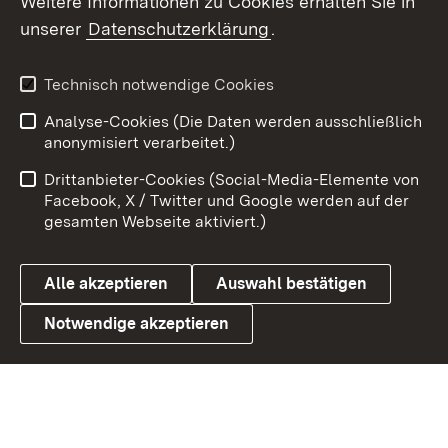
Weitere Informationen zu Cookies erhalten Sie in
X / Twitter
unserer
Datenschutzerklärung
.
Youtube
Technisch notwendige Cookies
Zum 
Analyse-Cookies (Die Daten werden ausschließlich
Impressum
Kontakt
anonymisiert verarbeitet.)
Benutzungshinweise
Netiquette
Drittanbieter-Cookies (Social-Media-Elemente von
Barrierefreiheit
Datenschutz
Facebook, X / Twitter und Google werden auf der
gesamten Webseite aktiviert.)
Cookies
Alle akzeptieren
Auswahl bestätigen
Notwendige akzeptieren
Link zum Landesportal