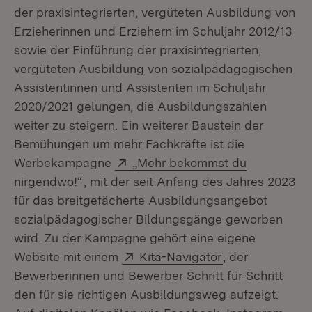
der praxisintegrierten, vergüteten Ausbildung von
Erzieherinnen und Erziehern im Schuljahr 2012/13
sowie der Einführung der praxisintegrierten,
vergüteten Ausbildung von sozialpädagogischen
Assistentinnen und Assistenten im Schuljahr
2020/2021 gelungen, die Ausbildungszahlen
weiter zu steigern. Ein weiterer Baustein der
Bemühungen um mehr Fachkräfte ist die
Extern:
Werbekampagne
„Mehr bekommst du
(Öffnet in neuem Fenster)
nirgendwo!“
, mit der seit Anfang des Jahres 2023
für das breitgefächerte Ausbildungsangebot
sozialpädagogischer Bildungsgänge geworben
wird. Zu der Kampagne gehört eine eigene
Extern:
(Öffnet in neue
Website mit einem
Kita-Navigator
, der
Bewerberinnen und Bewerber Schritt für Schritt
den für sie richtigen Ausbildungsweg aufzeigt.