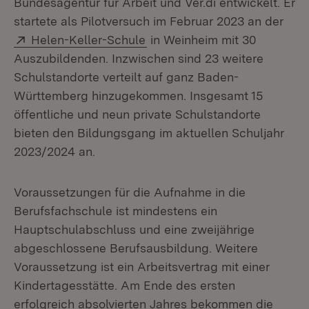
Bundesagentur für Arbeit und Ver.di entwickelt. Er
startete als Pilotversuch im Februar 2023 an der
Extern:
(Öffnet in neuem Fenster)
Helen-Keller-Schule
in Weinheim mit 30
Auszubildenden. Inzwischen sind 23 weitere
Schulstandorte verteilt auf ganz Baden-
Württemberg hinzugekommen. Insgesamt 15
öffentliche und neun private Schulstandorte
bieten den Bildungsgang im aktuellen Schuljahr
2023/2024 an.
Voraussetzungen für die Aufnahme in die
Berufsfachschule ist mindestens ein
Hauptschulabschluss und eine zweijährige
abgeschlossene Berufsausbildung. Weitere
Voraussetzung ist ein Arbeitsvertrag mit einer
Kindertagesstätte. Am Ende des ersten
erfolgreich absolvierten Jahres bekommen die