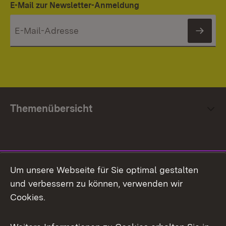
E-Mail zur Newsletter-Anmeldung
News
Themenübersicht
Social Media
Um unsere Webseite für Sie optimal gestalten
und verbessern zu können, verwenden wir
Facebook
Cookies.
Flickr