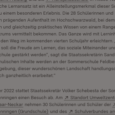
he Lernansatz ist ein Alleinstellungsmerkmal dieser
u einem besonderen Erlebnis. Die 28 Schülerinnen und
 prägenden Aufenthalt im Hochschwarzwald, bei dem 
en und gleichzeitig praktisches Wissen von einem Rang
rums vermittelt bekommen. Das Ganze wird mit Lerninh
 den Weg im kommenden vierten Schuljahr erleichtern. 
oll die Freude am Lernen, das soziale Miteinander un
Schule gestärkt werden“, sagt die Staatssekretärin San
chulischen Inhalte werden an der Sommerschule Feldber
ebung, dieser wunderschönen Landschaft handlungsor
h ganzheitlich erarbeitet.“
 2022 stattet Staatssekretär Volker Schebesta der S
Extern:
enningen einen Besuch ab. Am
Standort Umweltzen
(Öffnet in neuem Fenster)
aar-Neckar
nehmen 30 Schülerinnen und Schüler der
(Öffnet in neuem Fenster)
Extern:
enningen (Grundschule)
und des
Schulverbundes am