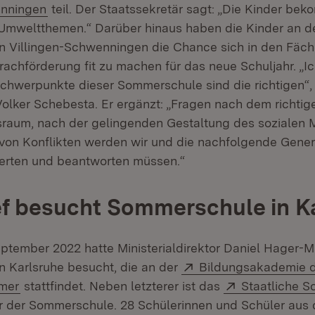
(Öffnet in neuem Fenster)
enningen
teil. Der Staatssekretär sagt: „Die Kinder be
 Umweltthemen.“ Darüber hinaus haben die Kinder an d
 Villingen-Schwenningen die Chance sich in den Fäch
chförderung fit zu machen für das neue Schuljahr. „Ich
chwerpunkte dieser Sommerschule sind die richtigen“,
Volker Schebesta. Er ergänzt: „Fragen nach dem richti
aum, nach der gelingenden Gestaltung des sozialen 
on Konflikten werden wir und die nachfolgende Gener
erten und beantworten müssen.“
f besucht Sommerschule in K
eptember 2022 hatte Ministerialdirektor Daniel Hager-
Extern:
 Karlsruhe besucht, die an der
Bildungsakademie 
(Öffnet in neuem Fenster)
Extern:
mer
stattfindet. Neben letzterer ist das
Staatliche S
t in neuem Fenster)
 der Sommerschule. 28 Schülerinnen und Schüler aus 