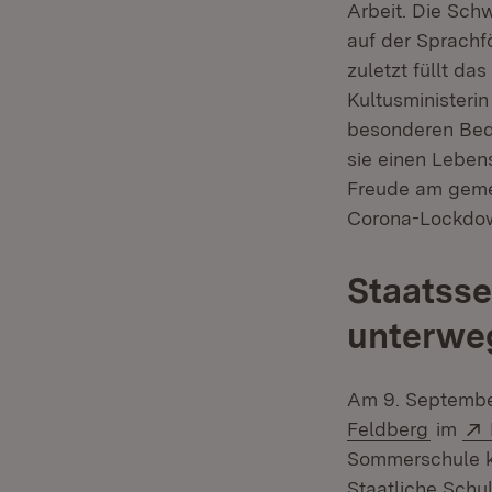
Arbeit. Die Sch
auf der Sprachf
zuletzt füllt da
Kultusministerin
besonderen Bedü
sie einen Leben
Freude am gemei
Corona-Lockdow
Staatsse
unterwe
Am 9. Septembe
(Öffne
Feldberg
im
Sommerschule k
Staatliche Schu