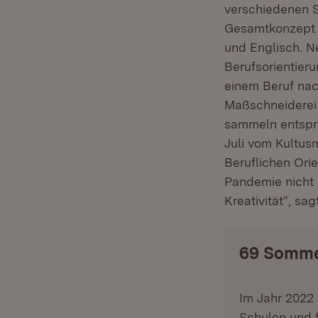
verschiedenen Sc
Gesamtkonzept 
und Englisch. N
Berufsorientier
einem Beruf nac
Maßschneiderei 
sammeln entspri
Juli vom Kultusm
Beruflichen Ori
Pandemie nicht 
Kreativität“, sa
69 Somme
Im Jahr 2022
Schulen und f