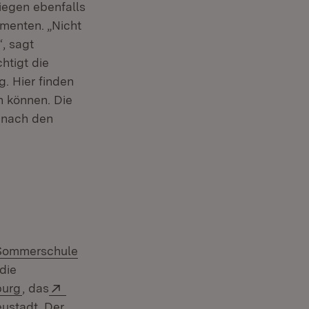
iegen ebenfalls
menten. „Nicht
, sagt
htigt die
. Hier finden
n können. Die
 nach den
Extern:
Sommerschule
et in neuem Fenster)
 die
(Öffnet in neuem Fenster)
Extern:
burg
, das
euem Fenster)
eustadt. Der