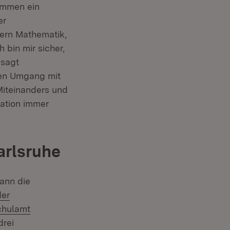
kommen ein
er
ern Mathematik,
 bin mir sicher,
 sagt
gen Umgang mit
Miteinanders und
ation immer
arlsruhe
Mann die
der
chulamt
drei