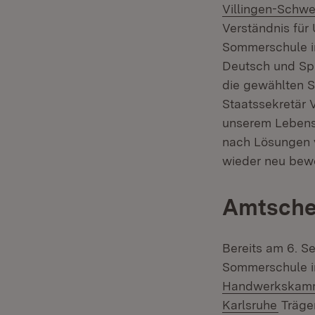
Villingen-Schw
Verständnis für
Sommerschule in
Deutsch und Spra
die gewählten S
Staatssekretär 
unserem Lebensr
nach Lösungen v
wieder neu bew
Amtsche
Bereits am 6. S
Sommerschule in
Handwerkskam
(Öffne
Karlsruhe
Träger