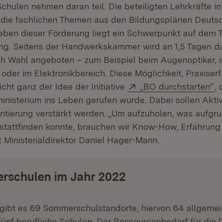
hulen nehmen daran teil. Die beteiligten Lehrkräfte in
die fachlichen Themen aus den Bildungsplänen Deuts
eben dieser Förderung liegt ein Schwerpunkt auf dem 
ung. Seitens der Handwerkskammer wird an 1,5 Tagen da
h Wahl angeboten – zum Beispiel beim Augenoptiker, i
oder im Elektronikbereich. Diese Möglichkeit, Praxiser
Extern:
(Ö
cht ganz der Idee der Initiative
„BO durchstarten“
,
inisterium ins Leben gerufen wurde. Dabei sollen Aktiv
entierung verstärkt werden. „Um aufzuholen, was aufgr
stattfinden konnte, brauchen wir Know-How, Erfahrung
gt Ministerialdirektor Daniel Hager-Mann.
rschulen im Jahr 2022
 gibt es 69 Sommerschulstandorte, hiervon 64 allgeme
ünf berufliche Schulen. Der Ressourcenbedarf für die