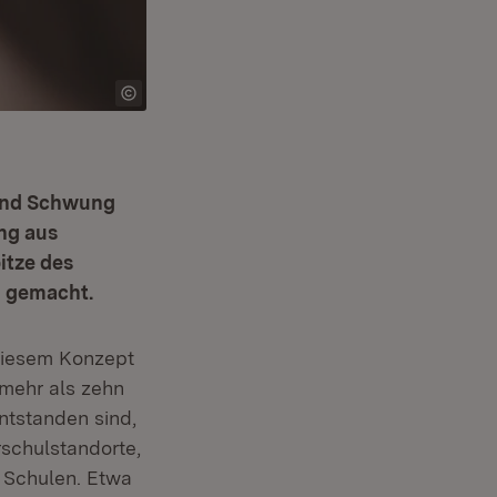
Land Schwung
ng aus
itze des
n gemacht.
diesem Konzept
n neuem Fenster)
 mehr als zehn
ntstanden sind,
schulstandorte,
e Schulen. Etwa