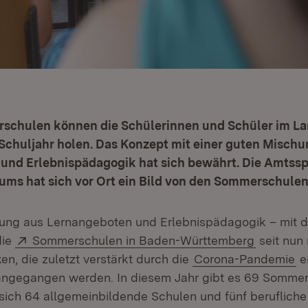
schulen können die Schülerinnen und Schüler im 
Schuljahr holen. Das Konzept mit einer guten Mischu
und Erlebnispädagogik hat sich bewährt. Die Amtssp
iums hat sich vor Ort ein Bild von den Sommerschule
hung aus Lernangeboten und Erlebnispädagogik – mit 
Extern:
(Öffnet i
die
Sommerschulen in Baden-Württemberg
seit nun
en, die zuletzt verstärkt durch die
Corona-Pandemie
e
angegangen werden. In diesem Jahr gibt es 69 Sommer
 sich 64 allgemeinbildende Schulen und fünf beruflich