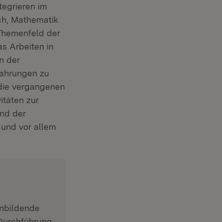
tegrieren im
ch, Mathematik
Themenfeld der
s Arbeiten in
n der
fahrungen zu
ffnet in neuem Fenster)
 die vergangenen
itäten zur
und der
 und vor allem
inbildende
 Durchführung