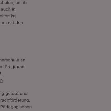
hulen, um ihr
 auch in
iten ist
sam mit den
merschule an
9 im Programm
t in neuem Fenster)
Extern:
nster)
en
euem Fenster)
Extern:
ung gelebt und
rachförderung,
er Pädagogischen