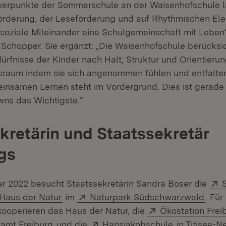
werpunkte der Sommerschule an der Waisenhofschule l
örderung, der Leseförderung und auf Rhythmischen Ele
s soziale Miteinander eine Schulgemeinschaft mit Leben“
 Schopper. Sie ergänzt: „Die Waisenhofschule berücksic
rfnisse der Kinder nach Halt, Struktur und Orientierung
sraum indem sie sich angenommen fühlen und entfalte
nsamen Lernen steht im Vordergrund. Dies ist gerade
ns das Wichtigste.“
kretärin und Staatssekretär
gs
r 2022 besucht Staatssekretärin Sandra Boser die
t in neuem Fenster)
Extern:
(Öffnet in neuem Fenster)
Extern:
(Öffn
Haus der Natur
im
Naturpark Südschwarzwald
. Für
Extern:
ooperieren das Haus der Natur, die
Ökostation Frei
(Öffnet in neuem Fenster)
Extern:
(Öffnet in n
lamt Freiburg
und die
Hansjakobschule
in Titisee-N