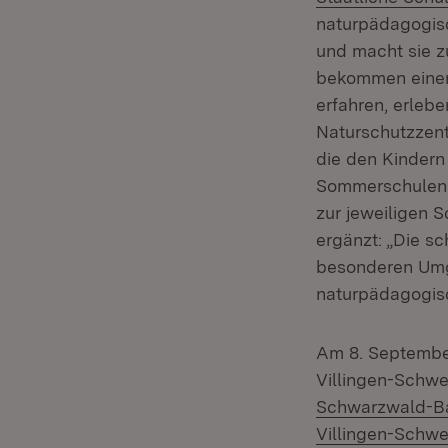
naturpädagogisc
und macht sie z
bekommen einen
erfahren, erleb
Naturschutzzent
die den Kindern
Sommerschulen s
zur jeweiligen 
ergänzt: „Die s
besonderen Umg
naturpädagogisc
Am 8. September
Villingen-Schw
Schwarzwald-B
Villingen-Schw