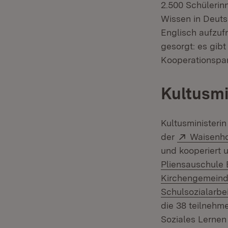
2.500 Schülerin
Wissen in Deuts
Englisch aufzufr
gesorgt: es gib
Kooperationspar
Kultusmi
Kultusministeri
Extern:
der
Waisenho
und kooperiert 
Pliensauschule 
Kirchengemeinde
Schulsozialarbe
die 38 teilnehm
Soziales Lernen