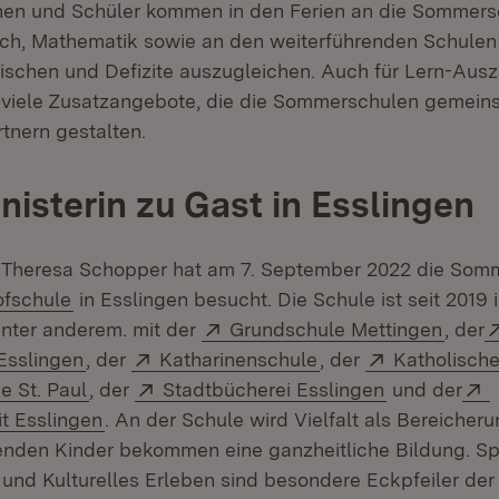
nen und Schüler kommen in den Ferien an die Sommersc
ch, Mathematik sowie an den weiterführenden Schulen
ischen und Defizite auszugleichen. Auch für Lern-Ausze
t viele Zusatzangebote, die die Sommerschulen gemein
tnern gestalten.
nisterin zu Gast in Esslingen
n Theresa Schopper hat am 7. September 2022 die Som
(Öffnet in neuem Fenster)
fschule
in Esslingen besucht. Die Schule ist seit 201
Extern:
(Öffne
unter anderem. mit der
Grundschule Mettingen
, der
(Öffnet in neuem Fenster)
Extern:
(Öffnet in neuem Fe
Extern:
Esslingen
, der
Katharinenschule
, der
Katholisch
(Öffnet in neuem Fenster)
Extern:
(Öffnet in n
 St. Paul
, der
Stadtbücherei Esslingen
und der
(Öffnet in neuem Fenster)
it Esslingen
. An der Schule wird Vielfalt als Bereicher
enden Kinder bekommen eine ganzheitliche Bildung. Sp
 und Kulturelles Erleben sind besondere Eckpfeiler d