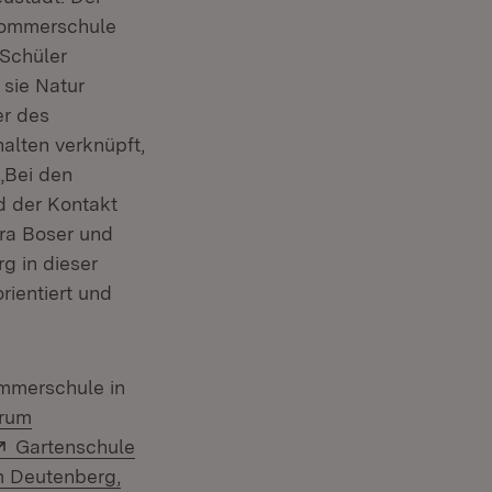
 Sommerschule
 Schüler
sie Natur
er des
alten verknüpft,
„Bei den
d der Kontakt
dra Boser und
g in dieser
ientiert und
ommerschule in
trum
Extern:
Gartenschule
 Deutenberg,