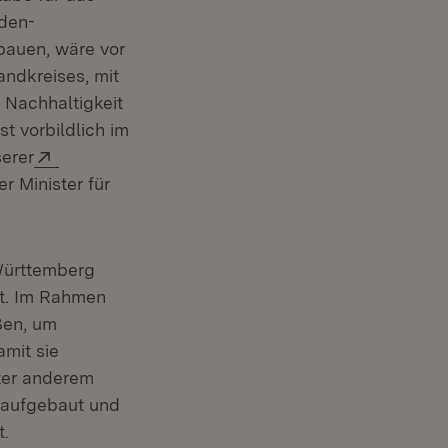
den-
bauen, wäre vor
ndkreises, mit
 Nachhaltigkeit
t vorbildlich im
Extern:
serer
r Minister für
Württemberg
zt. Im Rahmen
en, um
mit sie
ter anderem
ster)
 aufgebaut und
t.