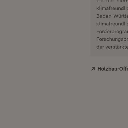
Ziel der inte
klimafreundli
Baden-Württe
klimafreundli
Förderprogra
Forschungspr
der verstärk
Extern:
Holzbau-Off