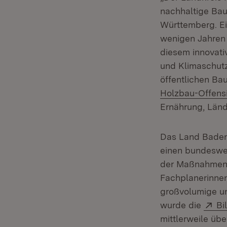
nachhaltige Bau
Württemberg. Ei
wenigen Jahren
diesem innovat
und Klimaschutz 
öffentlichen Ba
Holzbau-Offens
Ernährung, Länd
Das Land Baden
einen bundeswei
der Maßnahmen
Fachplanerinne
großvolumige u
Ex
wurde die
Bi
mittlerweile üb