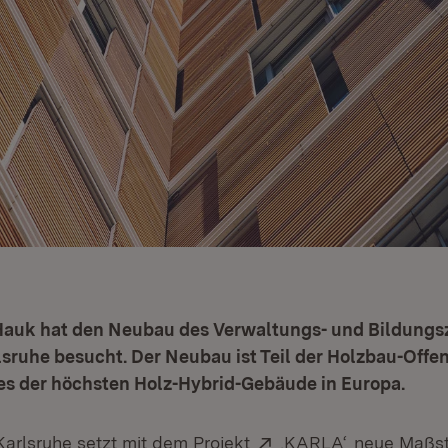
 Hauk hat den Neubau des Verwaltungs- und Bildung
sruhe besucht. Der Neubau ist Teil der Holzbau-Offe
es der höchsten Holz-Hybrid-Gebäude in Europa.
Extern:
(Öffnet in n
Karlsruhe setzt mit dem Projekt
‚KARLA‘
neue Maßst