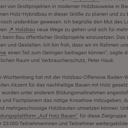
en von Großprojekten in moderner Holzbauweise in Ba
nen Holz-Hybridbau in dieser Größe zu planen und zu 
 noch undenkbar gewesen. Ich begrüße den Mut des La
Extern:
(Öffnet in neuem Fenster)
iven
Holzbau
neue Wege zu gehen und sich für mehr
beim Bau öffentlicher Großprojekte einzusetzen. Das is
uen und Gestalten. Ich bin froh, dass wir im Rahmen un
(Öffnet in neuem Fenster)
ive
einen Teil zum Gelingen beitragen können“, sagte de
lichen Raum und Verbraucherschutz, Peter Hauk.
-Württemberg hat mit der Holzbau-Offensive Baden-
ten Akzent für das nachhaltige Bauen mit Holz geset
 wurden unter anderem Bildungsmaßnahmen angestoß
n und Fachplanern das nötige Knowhow mitzugeben, da
nd mehrgeschossige Holzbauten umsetzen können. Un
tern:
(Öffnet in neuem Fen
ldungsplattform „Auf Holz Bauen“
für diese Zielgruppe
er 23.000 Teilnehmerinnen und Teilnehmer weitergebilde