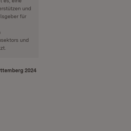
t es, eine
erstützen und
lsgeber für
n
usektors und
zt.
rttemberg 2024
(Öffnet in neuem Fenster)