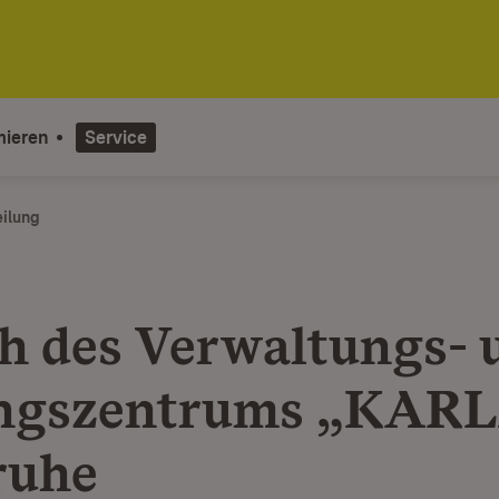
mieren
Service
eilung
h des Verwaltungs- 
ngszentrums „KARL
ruhe