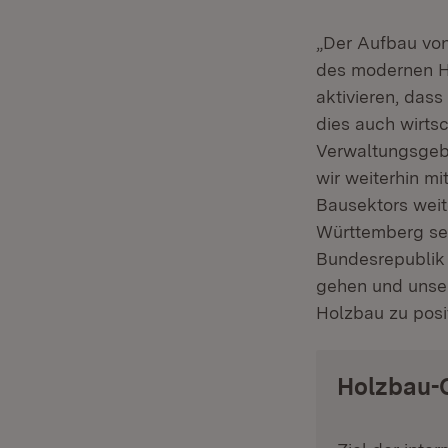
„Der Aufbau von
des modernen Ho
aktivieren, dass
dies auch wirtsc
Verwaltungsgebä
wir weiterhin m
Bausektors weit
Württemberg setz
Bundesrepublik 
gehen und unser
Holzbau zu posit
Holzbau-