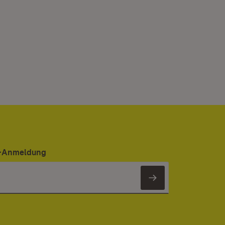
er-Anmeldung
Newsletter 