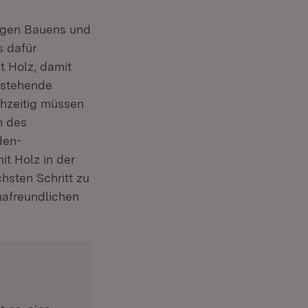
tigen Bauens und
s dafür
t Holz, damit
ntstehende
chzeitig müssen
n des
den-
it Holz in der
hsten Schritt zu
mafreundlichen