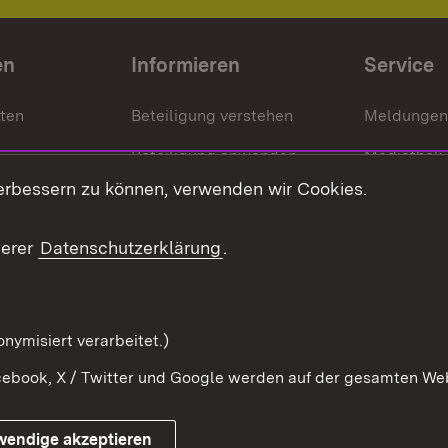
en
Informieren
Service
nten
Beteiligung verstehen
Meldungen
Beteiligung anwenden
Mediathek
erbessern zu können, verwenden wir Cookies.
ragte
Beteiligung stärken
Publikatio
Beteiligung erleben
Glossar
serer
Datenschutzerklärung
.
Beteiligung erforschen
mung
nymisiert verarbeitet.)
ebook, X / Twitter und Google werden auf der gesamten Webs
Impressum
Kontakt
Benutzungshinweise
Netiqu
wendige akzeptieren