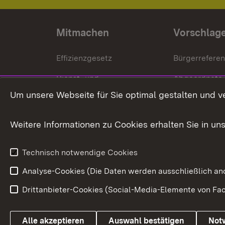
Mitmachen
Vorschlag
Effizienzgesetz
Bürgerrefere
Dienst- und
Abgeordnete
Versorgungsbezüge
Um unsere Webseite für Sie optimal gestalten und v
Bürgerbeauft
Kommunale Verfahren
Petition
Weitere Informationen zu Cookies erhalten Sie in un
Weitere
Volksantrag
Beteiligungsprozesse
Technisch notwendige Cookies
Volksabstim
Analyse-Cookies (Die Daten werden ausschließlich ano
Drittanbieter-Cookies (Social-Media-Elemente von Fac
Link zum Landesportal
Alle akzeptieren
Auswahl bestätigen
Not