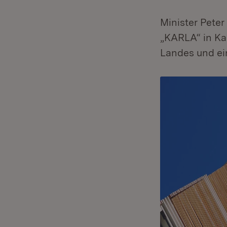
Minister Pete
„KARLA“ in Kar
Landes und ei