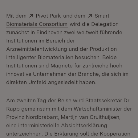
Extern:
(Öffnet in neuem Fenster)
Extern:
Mit dem
Pivot Park
und dem
Smart
(Öffnet in neuem Fenster)
Biomaterials Consortium
wird die Delegation
zunächst in Eindhoven zwei weltweit führende
Institutionen im Bereich der
Arzneimittelentwicklung und der Produktion
intelligenter Biomaterialien besuchen. Beide
Institutionen sind Magnete für zahlreiche hoch
innovative Unternehmen der Branche, die sich im
direkten Umfeld angesiedelt haben.
Am zweiten Tag der Reise wird Staatssekretär Dr.
Rapp gemeinsam mit dem Wirtschaftsminister der
Provinz Nordbrabant, Martijn van Gruithuijsen,
eine interministerielle Absichtserklärung
unterzeichnen. Die Erklärung soll die Kooperation