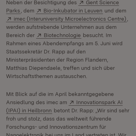
Extern:
Neben der Besichtigung des
Gent Science
(Öffnet in neuem Fenster)
Extern:
(Öffnet in ne
Parks
, dem
Bio-Inkubator in Leuven
und dem
Extern:
(Öf
imec (Interuniversity Microelectronics Centre)
,
werden aufstrebende Unternehmen aus dem
Extern:
(Öffnet in neuem Fens
Bereich der
Biotechnologie
besucht. Im
Rahmen eines Abendempfangs am 5. Juni wird
Staatssekretär Dr. Rapp auf den
Ministerpräsidenten der Region Flandern,
Matthias Diependaele, treffen und sich über
Wirtschaftsthemen austauschen.
Mit Blick auf die im April bekanntgegebene
Extern:
Ansiedlung des imec am
Innovationspark AI
(Öffnet in neuem Fenster)
(IPAI) in Heilbronn
betont Dr. Rapp: „Wir sind sehr
froh und stolz, dass das weltweit führende
Forschungs- und Innovationszentrum für
Nanoelektronik bei uns im Land vertreten ist. Wir