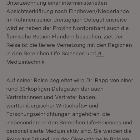
Unterzeichnung einer interministeriellen
Absichtserklärung nach Eindhoven/Niederlande.
Im Rahmen seiner dreitägigen Delegationsreise
wird er neben der Provinz Nordbrabant auch die
flämische Region Flandern besuchen. Ziel der
Reise ist die tiefere Vernetzung mit den Regionen
Extern:
in den Bereichen Life Sciences und
(Öffnet in neuem Fenster)
Medizintechnik
.
Auf seiner Reise begleitet wird Dr. Rapp von einer
rund 30-köpfigen Delegation der auch
Vertreterinnen und Vertreter baden-
württembergischer Wirtschafts- und
Forschungseinrichtungen angehören, die
insbesondere in den Bereichen Life-Sciences und
personalisierte Medizin aktiv sind. Sie werden die
Reise zur Erkundung der Ökosysteme in Belgien