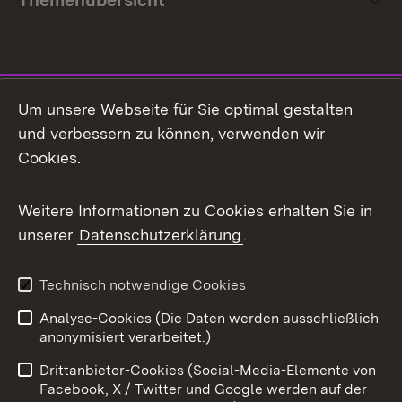
Themenübersicht
Social Media
Um unsere Webseite für Sie optimal gestalten
und verbessern zu können, verwenden wir
Facebook
Cookies.
Flickr
Weitere Informationen zu Cookies erhalten Sie in
X / Twitter
unserer
Datenschutzerklärung
.
Youtube
Technisch notwendige Cookies
Zum 
Analyse-Cookies (Die Daten werden ausschließlich
Impressum
Kontakt
anonymisiert verarbeitet.)
Benutzungshinweise
Netiquette
Drittanbieter-Cookies (Social-Media-Elemente von
Barrierefreiheit
Datenschutz
Facebook, X / Twitter und Google werden auf der