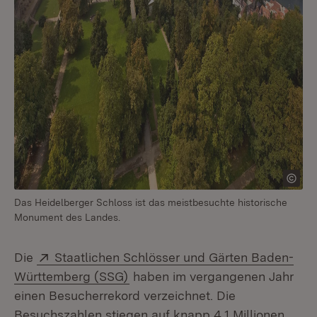
Das Heidelberger Schloss ist das meistbesuchte historische
Monument des Landes.
Extern:
Die
Staatlichen Schlösser und Gärten Baden-
(Öffnet in neuem Fenster)
Württemberg (SSG)
haben im vergangenen Jahr
einen Besucherrekord verzeichnet. Die
Besuchszahlen stiegen auf knapp 4,1 Millionen.