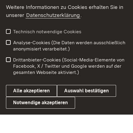
Weitere Informationen zu Cookies erhalten Sie in
X / Twitter
unserer
Datenschutzerklärung
.
Youtube
Technisch notwendige Cookies
Zum 
Analyse-Cookies (Die Daten werden ausschließlich
Impressum
Kontakt
anonymisiert verarbeitet.)
Benutzungshinweise
Netiquette
Drittanbieter-Cookies (Social-Media-Elemente von
Barrierefreiheit
Datenschutz
Facebook, X / Twitter und Google werden auf der
gesamten Webseite aktiviert.)
Cookies
Alle akzeptieren
Auswahl bestätigen
Notwendige akzeptieren
Link zum Landesportal