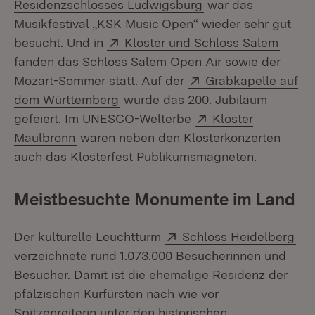
(Öffnet in neuem Fe
Residenzschlosses Ludwigsburg
war das
Musikfestival „KSK Music Open“ wieder sehr gut
Extern:
(Öffne
besucht. Und in
Kloster und Schloss Salem
fanden das Schloss Salem Open Air sowie der
Extern:
Mozart-Sommer statt. Auf der
Grabkapelle auf
(Öffnet in neuem Fenster)
dem Württemberg
wurde das 200. Jubiläum
Extern:
gefeiert. Im UNESCO-Welterbe
Kloster
(Öffnet in neuem Fenster)
Maulbronn
waren neben den Klosterkonzerten
auch das Klosterfest Publikumsmagneten.
Meistbesuchte Monumente im Land
Extern:
(Öf
Der kulturelle Leuchtturm
Schloss Heidelberg
verzeichnete rund 1.073.000 Besucherinnen und
Besucher. Damit ist die ehemalige Residenz der
pfälzischen Kurfürsten nach wie vor
Spitzenreiterin unter den historischen