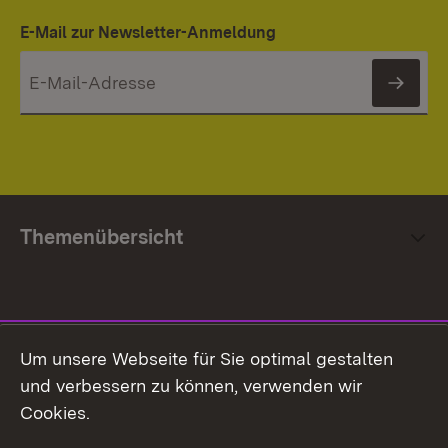
E-Mail zur Newsletter-Anmeldung
News
Themenübersicht
Social Media
Um unsere Webseite für Sie optimal gestalten
und verbessern zu können, verwenden wir
Facebook
Cookies.
Flickr