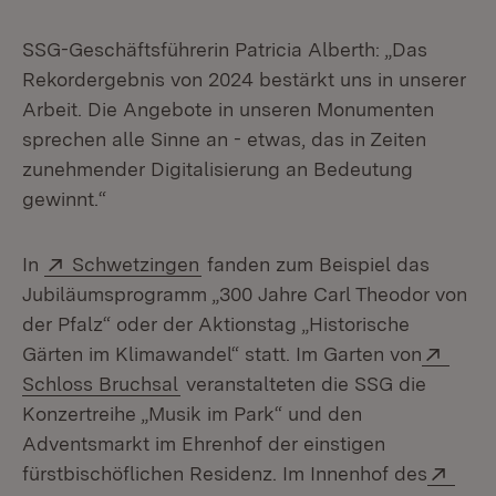
SSG-Geschäftsführerin Patricia Alberth: „Das
Rekordergebnis von 2024 bestärkt uns in unserer
Arbeit. Die Angebote in unseren Monumenten
sprechen alle Sinne an - etwas, das in Zeiten
zunehmender Digitalisierung an Bedeutung
gewinnt.“
Extern:
(Öffnet in neuem Fenster)
In
Schwetzingen
fanden zum Beispiel das
Jubiläumsprogramm „300 Jahre Carl Theodor von
der Pfalz“ oder der Aktionstag „Historische
Exter
Gärten im Klimawandel“ statt. Im Garten von
(Öffnet in neuem Fenster)
Schloss Bruchsal
veranstalteten die SSG die
Konzertreihe „Musik im Park“ und den
Adventsmarkt im Ehrenhof der einstigen
Exte
fürstbischöflichen Residenz. Im Innenhof des