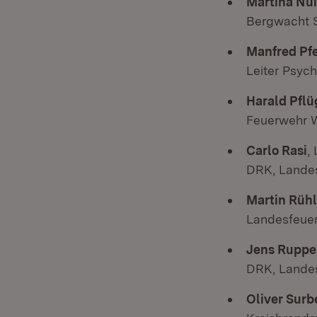
Martina Nu
Bergwacht 
Manfred Pfe
Leiter Psyc
Harald Pflü
Feuerwehr 
Carlo Rasi
,
DRK, Lande
Martin Rüh
Landesfeue
Jens Ruppe
DRK, Lande
Oliver Surb