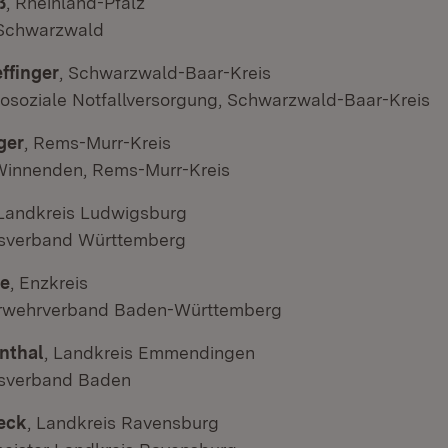
ß
, Rheinland-Pfalz
Schwarzwald
ffinger
, Schwarzwald-Baar-Kreis
hosoziale Notfallversorgung, Schwarzwald-Baar-Kreis
ger
, Rems-Murr-Kreis
Winnenden, Rems-Murr-Kreis
 Landkreis Ludwigsburg
sverband Württemberg
le
, Enzkreis
rwehrverband Baden-Württemberg
nthal
, Landkreis Emmendingen
sverband Baden
eck
, Landkreis Ravensburg