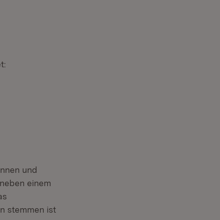
t:
innen und
 neben einem
as
n stemmen ist