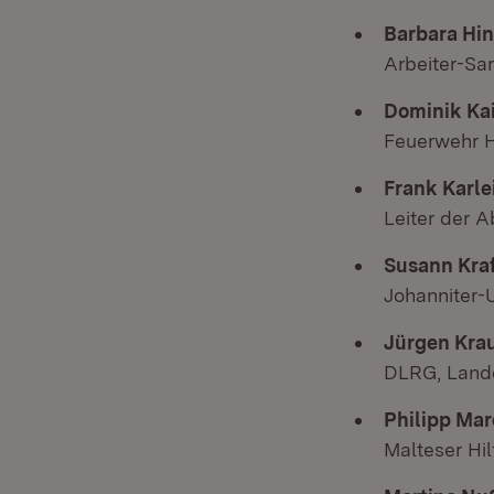
Barbara Hin
Arbeiter-Sam
Dominik Ka
Feuerwehr 
Frank Karle
Leiter der 
Susann Kraf
Johanniter-
Jürgen Kra
DLRG, Lande
Philipp Ma
Malteser Hil