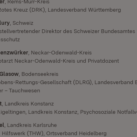
er
, Rems-Murr-Kreis
Rotes Kreuz (DRK), Landesverband Württemberg
lury
, Schweiz
stellvertretender Direktor des Schweizer Bundesamtes 
gsschutz
 Genzwürker
, Neckar-Odenwald-Kreis
otarzt Neckar-Odenwald-Kreis und Privatdozent
 Glasow
, Bodenseekreis
bens-Rettungs-Gesellschaft (DLRG), Landesverband 
ter – Tauchwesen
t
, Landkreis Konstanz
igeltingen, Landkreis Konstanz, Psychosoziale Notfall
el
, Landkreis Karlsruhe
 Hilfswerk (THW), Ortsverband Heidelberg