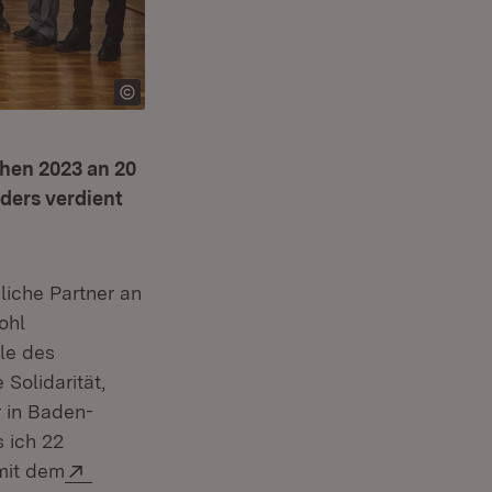
hen 2023 an 20
ders verdient
enster)
liche Partner an
ohl
le des
Solidarität,
r in Baden-
 ich 22
Extern:
mit dem