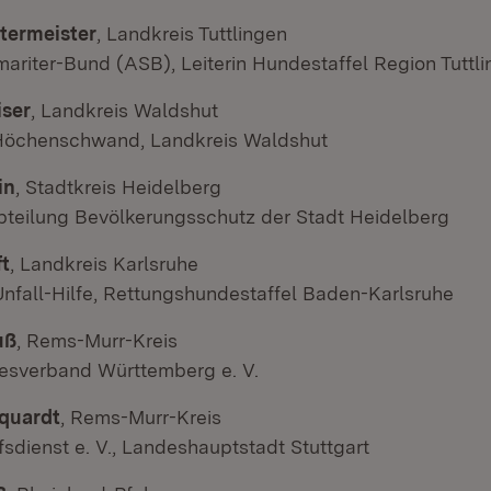
termeister
, Landkreis Tuttlingen
ariter-Bund (ASB), Leiterin Hundestaffel Region Tuttl
iser
, Landkreis Waldshut
Höchenschwand, Landkreis Waldshut
in
, Stadtkreis Heidelberg
Abteilung Bevölkerungsschutz der Stadt Heidelberg
t
, Landkreis Karlsruhe
Unfall-Hilfe, Rettungshundestaffel Baden-Karlsruhe
uß
, Rems-Murr-Kreis
sverband Württemberg e. V.
rquardt
, Rems-Murr-Kreis
fsdienst e. V., Landeshauptstadt Stuttgart