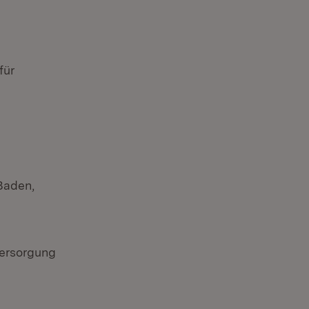
für
Baden,
versorgung