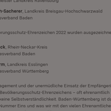
eister Landkreis Ravensburg
th-Sacherer
, Landkreis Breisgau-Hochschwarzwald
sverband Baden
erungsschutz-Ehrenzeichen 2022 wurden ausgezeichne
ick
, Rhein-Neckar-Kreis
esverband Baden
urm
, Landkreis Esslingen
esverband Württemberg
agement und der unermüdliche Einsatz der Empfänger
Bevölkerungsschutz-Ehrenzeichens – oft ehrenamtlich
t keine Selbstverständlichkeit. Baden-Württemberg ist d
ummer Eins und was wir mit den vielen Ehrenamtliche