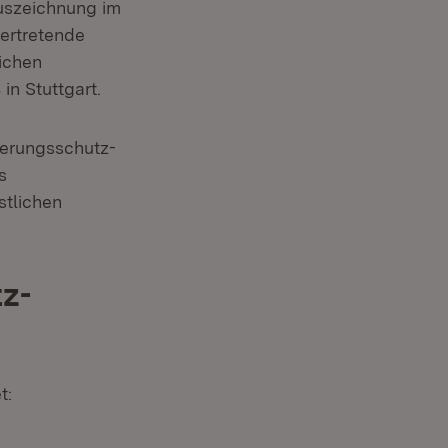
uszeichnung im
ertretende
lichen
n Stuttgart.
erungsschutz-
s
stlichen
z-
t: