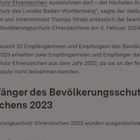
(Öffnet in neuem Fenster)
hutz-Ehrenzeichen
auszeichnen darf – der höchsten A
utz des Landes Baden-Württemberg“, sagte der stellv
t und Innenminister Thomas Strobl anlässlich der feier
Bevölkerungsschutz-Ehrenzeichens am 5. Februar 2024 i
esamt 20 Empfängerinnen und Empfängern des Bevölk
2023 erhielten zwei Empfängerinnen und Empfänger da
utz-Ehrenzeichen aus dem Jahr 2022, da sie an der fe
rjahr nicht teilnehmen konnten.
fänger des Bevölkerungsschut
ichens 2023
erungsschutz-Ehrenzeichen 2023 wurden ausgezeichne