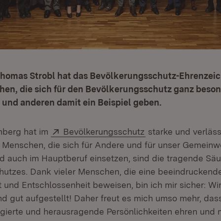
Thomas Strobl hat das Bevölkerungsschutz-Ehrenzeic
hen, die sich für den Bevölkerungsschutz ganz beson
und anderen damit ein Beispiel geben.
Extern:
(Öffnet in neuem F
berg hat im
Bevölkerungsschutz
starke und verläss
ie Menschen, die sich für Andere und für unser Gemeinw
d auch im Hauptberuf einsetzen, sind die tragende Säu
utzes. Dank vieler Menschen, die eine beeindruckende 
t und Entschlossenheit beweisen, bin ich mir sicher: Wi
d gut aufgestellt! Daher freut es mich umso mehr, dass
ierte und herausragende Persönlichkeiten ehren und 