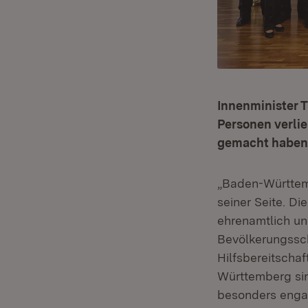
Innenminister 
Personen verlie
gemacht haben 
„Baden-Württem
seiner Seite. D
ehrenamtlich un
Bevölkerungssch
Hilfsbereitschaf
Württemberg sin
besonders engag