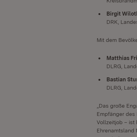
Kreisbrandm
Birgit Wilo
DRK, Lande
Mit dem Bevölk
Matthias Fr
DLRG, Land
Bastian St
DLRG, Land
„Das große Eng
Empfänger des 
Vollzeitjob – is
Ehrenamtsland N