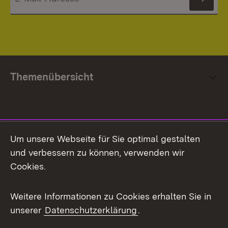
News
Themenübersicht
Social Media
Um unsere Webseite für Sie optimal gestalten
und verbessern zu können, verwenden wir
Facebook
Cookies.
Flickr
Weitere Informationen zu Cookies erhalten Sie in
X / Twitter
unserer
Datenschutzerklärung
.
Youtube