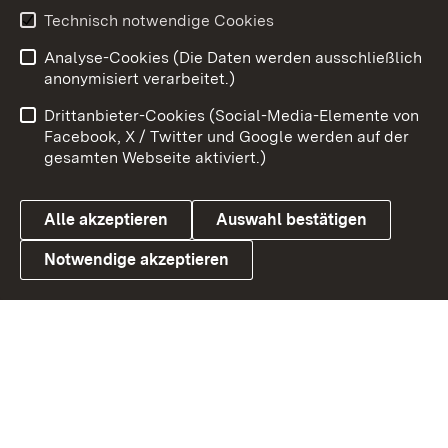
Technisch notwendige Cookies
Zum 
Analyse-Cookies (Die Daten werden ausschließlich
Impressum
Kontakt
anonymisiert verarbeitet.)
Benutzungshinweise
Netiquette
Drittanbieter-Cookies (Social-Media-Elemente von
Barrierefreiheit
Datenschutz
Facebook, X / Twitter und Google werden auf der
gesamten Webseite aktiviert.)
Cookies
Alle akzeptieren
Auswahl bestätigen
Notwendige akzeptieren
Link zum Landesportal