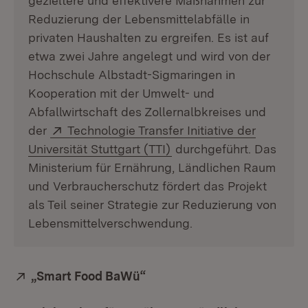
gezieltere und effektivere Maßnahmen zur
Reduzierung der Lebensmittelabfälle in
privaten Haushalten zu ergreifen. Es ist auf
etwa zwei Jahre angelegt und wird von der
Hochschule Albstadt-Sigmaringen in
Kooperation mit der Umwelt- und
Abfallwirtschaft des Zollernalbkreises und
Extern:
der
Technologie Transfer Initiative der
(Öffnet in neuem Fenste
Universität Stuttgart (TTI)
durchgeführt. Das
Ministerium für Ernährung, Ländlichen Raum
und Verbraucherschutz fördert das Projekt
als Teil seiner Strategie zur Reduzierung von
Lebensmittelverschwendung.
Extern:
„Smart Food BaWü“
(Öffnet in neuem Fenster)