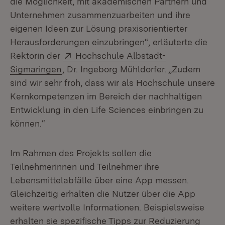
die Möglichkeit, mit akademischen Partnern und
Unternehmen zusammenzuarbeiten und ihre
eigenen Ideen zur Lösung praxisorientierter
Herausforderungen einzubringen“, erläuterte die
Extern:
Rektorin der
Hochschule Albstadt-
(Öffnet in neuem Fenster)
Sigmaringen
, Dr. Ingeborg Mühldorfer. „Zudem
sind wir sehr froh, dass wir als Hochschule unsere
Kernkompetenzen im Bereich der nachhaltigen
Entwicklung in den Life Sciences einbringen zu
können.“
Im Rahmen des Projekts sollen die
Teilnehmerinnen und Teilnehmer ihre
Lebensmittelabfälle über eine App messen.
Gleichzeitig erhalten die Nutzer über die App
weitere wertvolle Informationen. Beispielsweise
erhalten sie spezifische Tipps zur Reduzierung