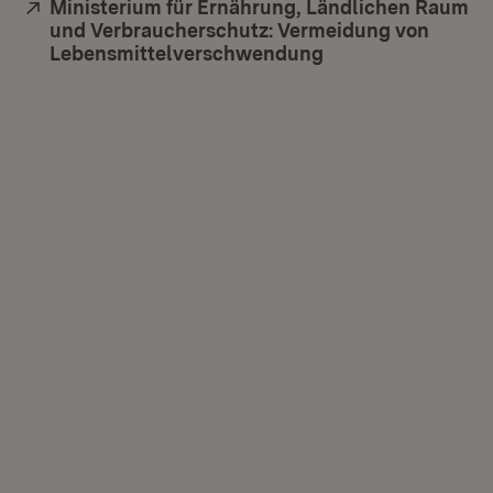
Extern:
Ministerium für Ernährung, Ländlichen Raum
und Verbraucherschutz: Vermeidung von
Lebensmittelverschwendung
(Öffnet in neuem 