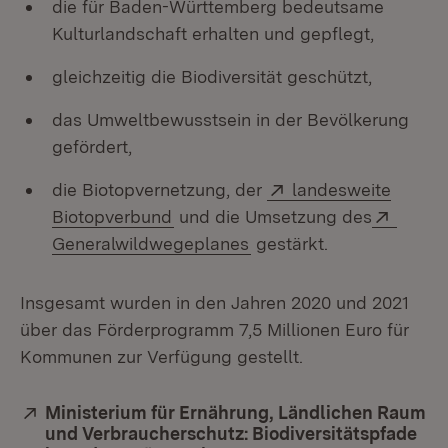
die für Baden-Württemberg bedeutsame
Kulturlandschaft erhalten und gepflegt,
gleichzeitig die Biodiversität geschützt,
das Umweltbewusstsein in der Bevölkerung
gefördert,
Extern:
die Biotopvernetzung, der
landesweite
(Öffnet in neuem Fenster)
Extern
Biotopverbund
und die Umsetzung des
(Öffnet in neuem Fenste
Generalwildwegeplanes
gestärkt.
Insgesamt wurden in den Jahren 2020 und 2021
über das Förderprogramm 7,5 Millionen Euro für
Kommunen zur Verfügung gestellt.
Extern:
Ministerium für Ernährung, Ländlichen Raum
und Verbraucherschutz: Biodiversitätspfade