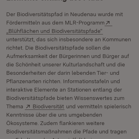
Der Biodiversitätspfad in Neudenau wurde mit
Extern:
Fördermitteln aus dem MLR-Programm
(Öffnet in neu
„Blühflächen und Biodiversitätspfade“
unterstützt, das sich insbesondere an Kommunen
richtet. Die Biodiversitätspfade sollen die
Aufmerksamkeit der Bürgerinnen und Bürger auf
die Schönheit unserer Kulturlandschaft und die
Besonderheiten der darin lebenden Tier- und
Pflanzenarten richten. Informationstafeln und
interaktive Elemente an Stationen entlang der
Biodiversitätspfade bieten Wissenswertes zum
Extern:
(Öffnet in neuem Fenster)
Thema
Biodiversität
und vermitteln spielerisch
Kenntnisse über die uns umgebenden
Ökosysteme. Zudem flankieren weitere
Biodiversitätsmaßnahmen die Pfade und tragen