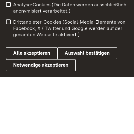
Analyse-Cookies (Die Daten werden ausschließlich
Impressum
Kontakt
anonymisiert verarbeitet.)
Benutzungshinweise
Netiquette
Drittanbieter-Cookies (Social-Media-Elemente von
Barrierefreiheit
Datenschutz
Facebook, X / Twitter und Google werden auf der
gesamten Webseite aktiviert.)
Cookies
Alle akzeptieren
Auswahl bestätigen
Notwendige akzeptieren
Link zum Landesportal