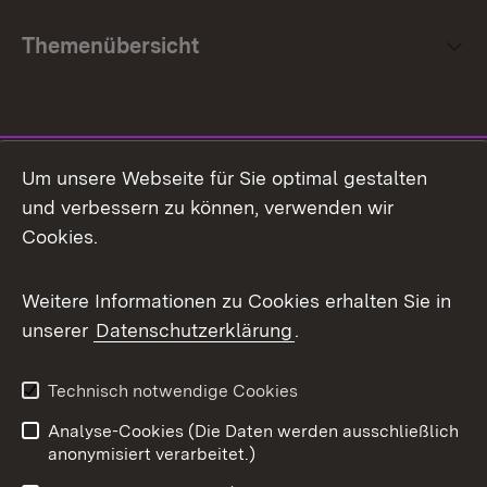
Themenübersicht
Social Media
Um unsere Webseite für Sie optimal gestalten
und verbessern zu können, verwenden wir
Facebook
Cookies.
Flickr
Weitere Informationen zu Cookies erhalten Sie in
X / Twitter
unserer
Datenschutzerklärung
.
Youtube
Technisch notwendige Cookies
Zum 
Analyse-Cookies (Die Daten werden ausschließlich
Impressum
Kontakt
anonymisiert verarbeitet.)
Benutzungshinweise
Netiquette