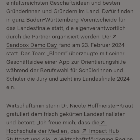
einfallsreichsten Geschäftsideen und besten
Gründerinnen und Gründern im Land. Dafür finden
in ganz Baden-Württemberg Vorentscheide für
das Landesfinale statt, die eigenverantwortlich
Extern:
durch die Partner organisiert werden. Der
(Öffnet in neuem Fenster)
Sandbox Demo Day
fand am 23. Februar 2024
statt. Das Team „Bloom“ überzeugte mit seiner
Geschäftsidee einer App zur Orientierungshilfe
während der Berufswahl für Schülerinnen und
Schüler die Jury und zieht ins Landesfinale 2024
ein.
Wirtschaftsministerin Dr. Nicole Hoffmeister-Kraut
gratuliert dem frisch gekürten Landesfinalisten
Extern:
und betont: „Ich freue mich, dass die
(Öffnet in neuem Fenster)
Extern:
Hochschule der Medien
, das
Impact Hub
(Öffnet in neuem Fenster)
Extern:
Stuttgart
und die
Wirtschaftsförderung Region