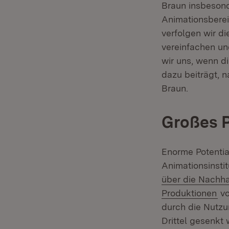
Braun insbesond
Animationsberei
verfolgen wir d
vereinfachen un
wir uns, wenn d
dazu beiträgt, 
Braun.
Großes P
Enorme Potentia
Animationsinst
über die Nachha
(Ö
Produktionen
vo
durch die Nutzu
Drittel gesenkt 