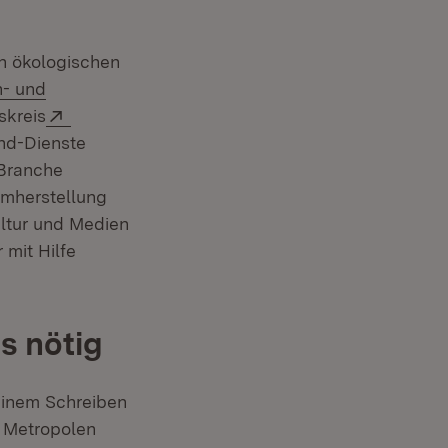
n ökologischen
- und
Extern:
skreis
nd-Dienste
-Branche
lmherstellung
ultur und Medien
mit Hilfe
s nötig
seinem Schreiben
r Metropolen