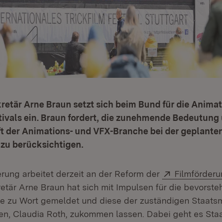
retär Arne Braun setzt sich beim Bund für die Anima
tivals ein. Braun fordert, die zunehmende Bedeutung
ft der Animations- und VFX-Branche bei der geplante
 zu berücksichtigen.
Extern:
rung arbeitet derzeit an der Reform der
Filmförder
retär Arne Braun hat sich mit Impulsen für die bevorst
le zu Wort gemeldet und diese der zuständigen Staatsmi
en, Claudia Roth, zukommen lassen. Dabei geht es Sta