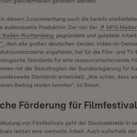
schaft gleichermaßen gefördert werden.
 in diesem Zusammenhang auch die bereits erarbeitete
Extern:
ie audiovisuelle Produktion. Der von der
MFG Medien
(Öffnet in neuem Fenster)
ft Baden-Württemberg
gegründete und geleitete Arbeit
(Öffnet in neuem Fenster)
“
, dem alle großen deutschen Sender, Video-on-Dema
duktionskonzerne angehören, hat für die Film- und TV
ologische Standards für eine ressourcenschonende Fi
ammen mit der Beauftragten der Bundesregierung für K
ndesweite Standards entwickelt. „Wie schön, dass wir 
eren Beitrag leisten konnten“, so Braun.
iche Förderung für Filmfestival
deutung von Filmfestivals geht der Staatssekretär in 
stivals leisten eine wertvolle Arbeit. Auch außerhalb de