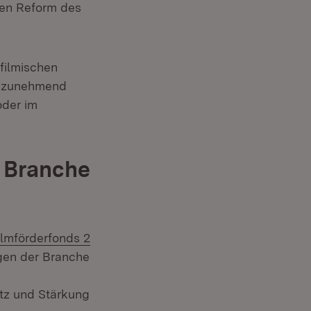
ten Reform des
 filmischen
n zunehmend
oder im
r Branche
ilmförderfonds 2
Fenster)
egen der Branche
tz und Stärkung