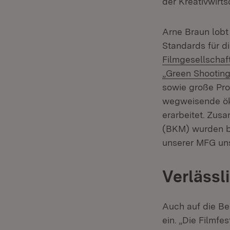
der Kreativwirt
Arne Braun lobt
Standards für d
Filmgesellscha
„Green Shooting
sowie große Pro
wegweisende ök
erarbeitet. Zus
(BKM) wurden bu
unserer MFG uns
Verlässl
Auch auf die Be
ein. „Die Filmfe