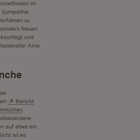
onsmethoden im
r Sympathie
Verfahren zu
esonders freuen
ksichtigt und
atssekretär Arne
anche
Das
Extern:
nen
Bericht
ömmlichen
insbesondere
n auf etwa ein
icht ist es