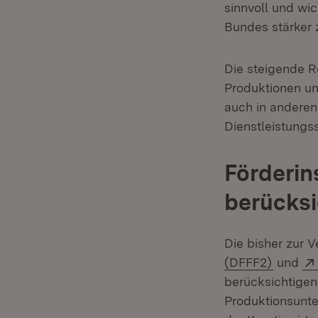
sinnvoll und wi
Bundes stärker z
Die steigende Re
Produktionen u
auch in anderen
Dienstleistungs
Förderin
berücksi
Die bisher zur 
(Öffnet
(DFFF2)
und
berücksichtigen,
Produktionsunte