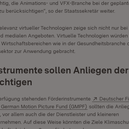
chtig, die Animations- und VFX-Branche bei der geplan
u berücksichtigen“, so der Staatssekretär weiter.
levanz virtueller Technologien zeige sich nicht nur bei
nd medialen Angeboten. Virtuelle Technologien würde
 Wirtschaftsbereichen wie in der Gesundheitsbranche 
sektor zur Anwendung gebracht.
strumente sollen Anliegen de
chtigen
Extern:
Verfügung stehenden Förderinstrumente
Deutscher F
 in neuem Fenster)
Extern:
(Öffnet in neuem 
German Motion Picture Fund (GMPF)
sollten die Anli
 vor allem auch die der Dienstleister und kleineren
rnehmen. Auf diese Weise könnten die Ziele Klimaschu