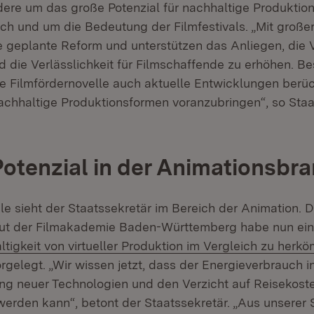
ere um das große Potenzial für nachhaltige Produkti
ch und um die Bedeutung der Filmfestivals. „Mit große
ie geplante Reform und unterstützen das Anliegen, die 
d die Verlässlichkeit für Filmschaffende zu erhöhen. B
ie Filmfördernovelle auch aktuelle Entwicklungen berüc
nachhaltige Produktionsformen voranzubringen“, so Sta
otenzial in der Animationsbr
le sieht der Staatssekretär im Bereich der Animation. 
itut der Filmakademie Baden-Württemberg habe nun ei
ltigkeit von virtueller Produktion im Vergleich zu herk
ffnet in neuem Fenster)
rgelegt. „Wir wissen jetzt, dass der Energieverbrauch 
ng neuer Technologien und den Verzicht auf Reisekoste
werden kann“, betont der Staatssekretär. „Aus unserer S