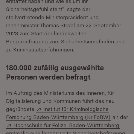
erstattet haben und wie es um ihr
Sicherheitsgefühl steht“, sagte der
stellvertretende Ministerpräsident und
Innenminister Thomas Strobl am 22. September
2023 zum Start der landesweiten
Bürgerbefragung zum Sicherheitsempfinden und
zu Kriminalitätserfahrungen.
180.000 zufällig ausgewählte
Personen werden befragt
Im Auftrag des Ministeriums des Inneren, für
Digitalisierung und Kommunen führt das neu
Extern:
gegründete
Institut für Kriminologische
(Öffnet i
Forschung Baden-Württemberg (KriFoBW)
an der
Extern:
(Öffn
Hochschule für Polizei Baden-Württemberg
erstmalig eine landesweite Sicherheitsbefragung