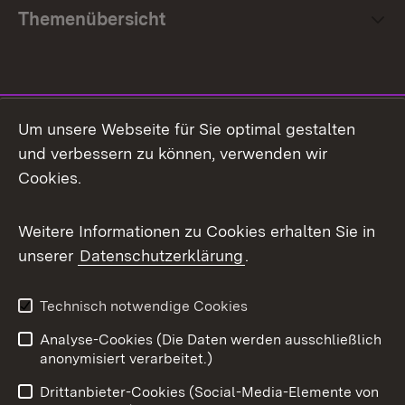
Themenübersicht
Social Media
Um unsere Webseite für Sie optimal gestalten
und verbessern zu können, verwenden wir
Facebook
Cookies.
Flickr
Weitere Informationen zu Cookies erhalten Sie in
X / Twitter
unserer
Datenschutzerklärung
.
Youtube
Technisch notwendige Cookies
Zum 
Analyse-Cookies (Die Daten werden ausschließlich
Impressum
Kontakt
anonymisiert verarbeitet.)
Benutzungshinweise
Netiquette
Drittanbieter-Cookies (Social-Media-Elemente von
Barrierefreiheit
Datenschutz