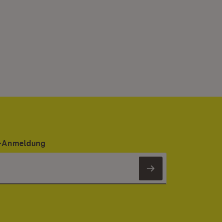
er-Anmeldung
Newsletter 