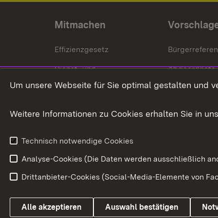
Mitmachen
Vorschlag
Effizienzgesetz
Bürgerrefere
Dienst- und
Abgeordnete
Versorgungsbezüge
Um unsere Webseite für Sie optimal gestalten und v
Bürgerbeauft
Kommunale Verfahren
Petition
Weitere Informationen zu Cookies erhalten Sie in un
Weitere
Volksantrag
Beteiligungsprozesse
Technisch notwendige Cookies
Volksabstim
Analyse-Cookies (Die Daten werden ausschließlich ano
Drittanbieter-Cookies (Social-Media-Elemente von Fac
Link zum Landesportal
Alle akzeptieren
Auswahl bestätigen
Not