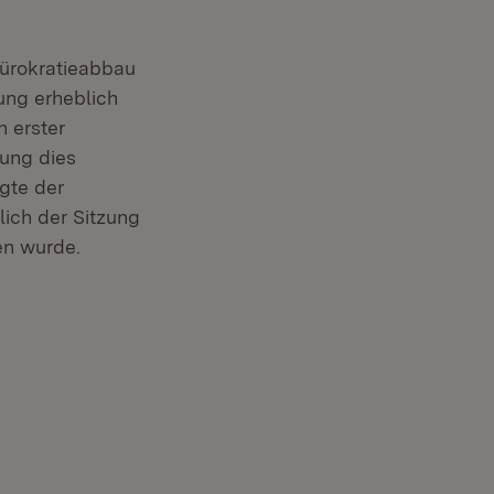
Bürokratieabbau
ung erheblich
n erster
rung dies
gte der
slich der Sitzung
en wurde.