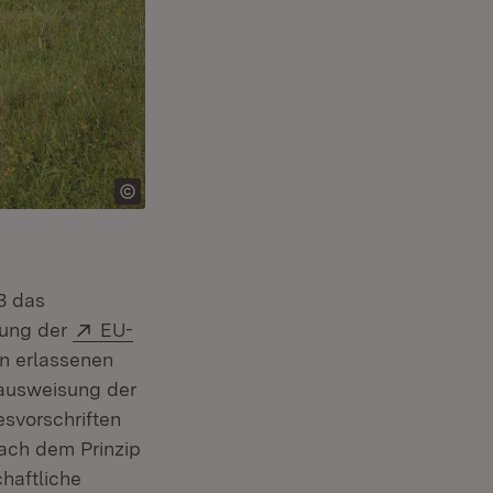
3 das
Extern:
tung der
EU-
rn erlassenen
uausweisung der
esvorschriften
nach dem Prinzip
haftliche