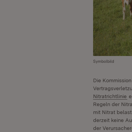
Symbolbild
Die Kommission 
Vertragsverlet
(Ö
Nitratrichtlinie
e
Regeln der Nitr
mit Nitrat belas
derzeit keine A
der Verursacher