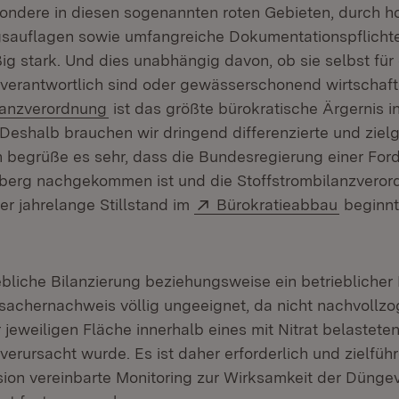
sondere in diesen sogenannten roten Gebieten, durch h
gsauflagen sowie umfangreiche Dokumentationspflicht
ig stark. Und dies unabhängig davon, ob sie selbst für 
 verantwortlich sind oder gewässerschonend wirtschaft
(Öffnet in neuem Fenster)
lanzverordnung
ist das größte bürokratische Ärgernis i
 Deshalb brauchen wir dringend differenzierte und zielg
begrüße es sehr, dass die Bundesregierung einer For
erg nachgekommen ist und die Stoffstrombilanzveror
Extern:
(Öffnet 
er jahrelange Stillstand im
Bürokratieabbau
beginnt
ebliche Bilanzierung beziehungsweise ein betrieblicher
ursachernachweis völlig ungeeignet, da nicht nachvoll
 jeweiligen Fläche innerhalb eines mit Nitrat belastete
verursacht wurde. Es ist daher erforderlich und zielfüh
on vereinbarte Monitoring zur Wirksamkeit der Dünge