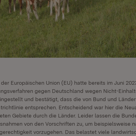
der Europäischen Union (EU) hatte bereits im Juni 202
zungsverfahren gegen Deutschland wegen Nicht-Einhal
ffnet in neuem Fenster)
ingestellt und bestätigt, dass die von Bund und Lände
atrichtlinie entsprechen. Entscheidend war hier die Ne
teten Gebiete durch die Länder. Leider lassen die Bund
usnahmen von den Vorschriften zu, um beispielsweise 
gerechtigkeit vorzugehen. Das belastet viele landwirtsc