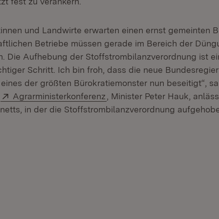
zt fest zu verankern.
innen und Landwirte erwarten einen ernst gemeinten 
aftlichen Betriebe müssen gerade im Bereich der Düng
n. Die Aufhebung der Stoffstrombilanzverordnung ist ei
chtiger Schritt. Ich bin froh, dass die neue Bundesregie
 eines der größten Bürokratiemonster nun beseitigt“, sa
Extern:
(Öffnet in neuem Fenster)
r
Agrarministerkonferenz
, Minister Peter Hauk, anläs
etts, in der die Stoffstrombilanzverordnung aufgehob