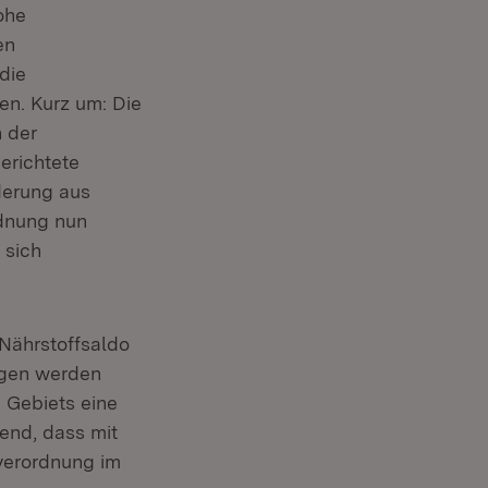
ohe
en
die
en. Kurz um: Die
n der
erichtete
derung aus
dnung nun
in neuem Fenster)
 sich
 Nährstoffsaldo
zogen werden
n Gebiets eine
rend, dass mit
verordnung im