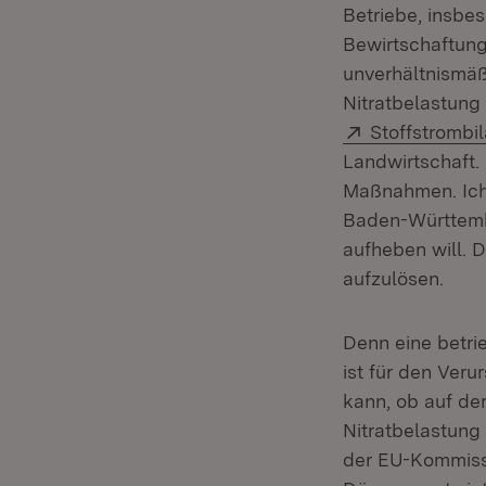
Betriebe, insbe
Bewirtschaftun
unverhältnismäß
Nitratbelastung
Extern:
Stoffstrombi
Landwirtschaft.
Maßnahmen. Ich 
Baden-Württemb
aufheben will. D
aufzulösen.
Denn eine betri
ist für den Ver
kann, ob auf der
Nitratbelastung 
der EU-Kommissi