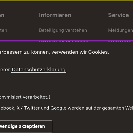
en
Informieren
Service
nten
Beteiligung verstehen
Meldungen
Beteiligung anwenden
Mediathek
erbessern zu können, verwenden wir Cookies.
ragte
Beteiligung stärken
Publikatio
Beteiligung erleben
Glossar
serer
Datenschutzerklärung
.
Beteiligung erforschen
mung
nymisiert verarbeitet.)
ebook, X / Twitter und Google werden auf der gesamten Webs
Impressum
Kontakt
Benutzungshinweise
Netiqu
wendige akzeptieren