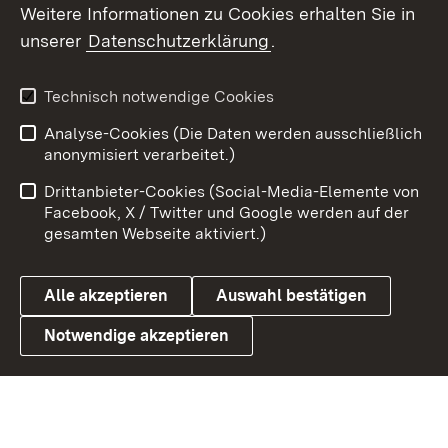
Weitere Informationen zu Cookies erhalten Sie in
X / Twitter
unserer
Datenschutzerklärung
.
Youtube
Technisch notwendige Cookies
Zum 
Analyse-Cookies (Die Daten werden ausschließlich
Impressum
Kontakt
anonymisiert verarbeitet.)
Benutzungshinweise
Netiquette
Drittanbieter-Cookies (Social-Media-Elemente von
Barrierefreiheit
Datenschutz
Facebook, X / Twitter und Google werden auf der
gesamten Webseite aktiviert.)
Cookies
Alle akzeptieren
Auswahl bestätigen
Notwendige akzeptieren
Link zum Landesportal