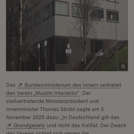
Extern:
Das
Bundesministerium des Innern verbietet
(Öffnet in neuem Fens
den Verein „Muslim Interaktiv“
. Der
stellvertretende Ministerpräsident und
Innenminister Thomas Strobl sagte am 5.
November 2025 dazu: „In Deutschland gilt das
Extern:
(Öffnet in neuem Fenster)
Grundgesetz
und nicht das Kalifat. Der Zweck
des Vereins richtet sich gegen die