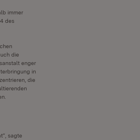
alb immer
64 des
schen
uch die
sanstalt enger
nterbringung in
zentrieren, die
ltierenden
en.
t“, sagte