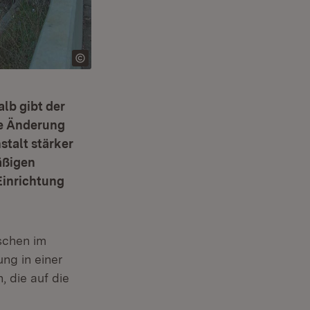
lb gibt der
ie Änderung
stalt stärker
äßigen
Einrichtung
schen im
ng in einer
, die auf die