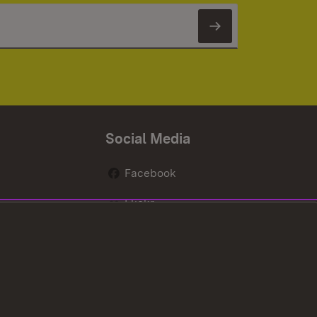
Newsletter 
Social Media
Facebook
Flickr
nen
X / Twitter
Youtube