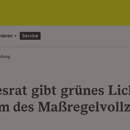
mieren
Service
eilung
srat gibt grünes Lic
m des Maßregelvoll