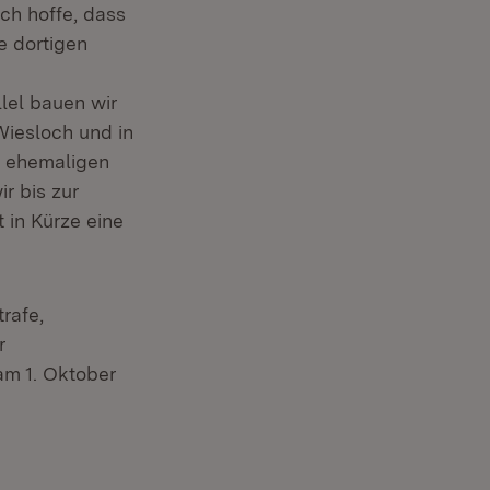
ch hoffe, dass
e dortigen
lel bauen wir
Wiesloch und in
s ehemaligen
r bis zur
 in Kürze eine
rafe,
r
am 1. Oktober