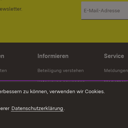
ewsletter.
en
Informieren
Service
nten
Beteiligung verstehen
Meldungen
Beteiligung anwenden
Mediathek
erbessern zu können, verwenden wir Cookies.
ragte
Beteiligung stärken
Publikatio
Beteiligung erleben
Glossar
serer
Datenschutzerklärung
.
Beteiligung erforschen
mung