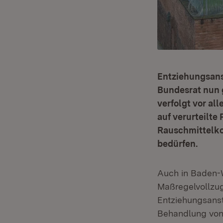
Entziehungsanst
Bundesrat nun 
verfolgt vor al
auf verurteilte
Rauschmittelko
bedürfen.
Auch in Baden-
Maßregelvollzug
Entziehungsansta
Behandlung von s