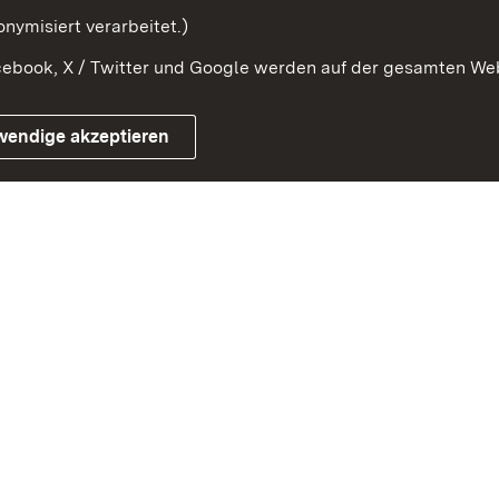
nymisiert verarbeitet.)
ebook, X / Twitter und Google werden auf der gesamten Webs
Impressum
Kontakt
Benutzungshinweise
Netiqu
wendige akzeptieren