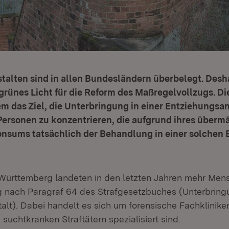
alten sind in allen Bundesländern überbelegt. Desha
grünes Licht für die Reform des Maßregelvollzugs. D
lem das Ziel, die Unterbringung in einer Entziehungsan
 Personen zu konzentrieren, die aufgrund ihres überm
nsums tatsächlich der Behandlung in einer solchen 
Württemberg landeten in den letzten Jahren mehr Men
 nach Paragraf 64 des Strafgesetzbuches (Unterbringu
lt). Dabei handelt es sich um forensische Fachkliniken
uchtkranken Straftätern spezialisiert sind.