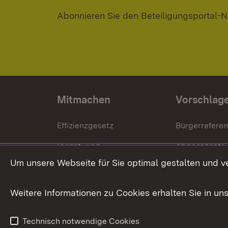
Abonnieren Sie den Beteiligungsportal-N
Mitmachen
Vorschlag
Effizienzgesetz
Bürgerrefere
Dienst- und
Abgeordnete
Versorgungsbezüge
Um unsere Webseite für Sie optimal gestalten und v
Bürgerbeauft
Kommunale Verfahren
Petition
Weitere Informationen zu Cookies erhalten Sie in un
Weitere
Volksantrag
Beteiligungsprozesse
Technisch notwendige Cookies
Volksabstim