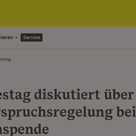
mieren
Service
eilung
stag diskutiert über
spruchsregelung bei
nspende