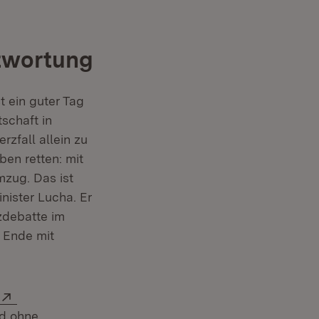
ntwortung
t ein guter Tag
tschaft in
zfall allein zu
ben retten: mit
mzug. Das ist
inister Lucha. Er
zdebatte im
 Ende mit
Extern:
nd ohne