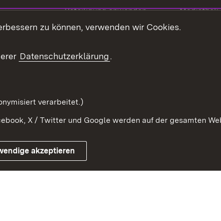
Beteiligung anwenden
Mediathek
erbessern zu können, verwenden wir Cookies.
ragte
Beteiligung stärken
Publikatio
Beteiligung erleben
Glossar
serer
Datenschutzerklärung
.
Beteiligung erforschen
mung
nymisiert verarbeitet.)
ebook, X / Twitter und Google werden auf der gesamten Webs
Impressum
Kontakt
Benutzungshinweise
Netiqu
wendige akzeptieren