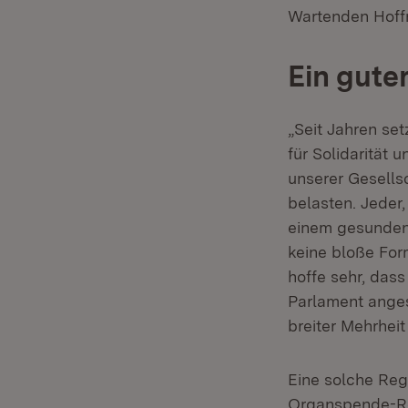
Wartenden Hoff
Ein gute
„Seit Jahren set
für Solidarität 
unserer Gesells
belasten. Jeder,
einem gesunden 
keine bloße Form
hoffe sehr, das
Parlament ange
breiter Mehrhe
Eine solche Reg
Organspende-Re