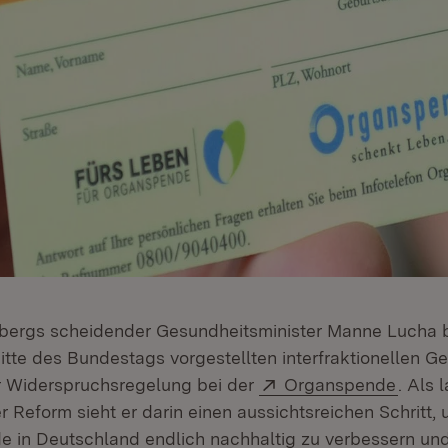
ergs scheidender Gesundheitsminister Manne Lucha b
itte des Bundestags vorgestellten interfraktionellen G
Extern:
(Öffne
r Widerspruchsregelung bei der
Organspende
. Als 
r Reform sieht er darin einen aussichtsreichen Schritt, 
 in Deutschland endlich nachhaltig zu verbessern un