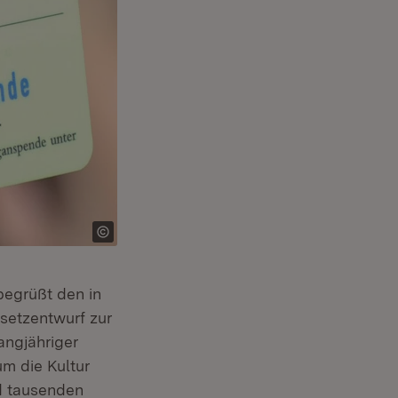
egrüßt den in
esetzentwurf zur
t in neuem Fenster)
langjähriger
um die Kultur
d tausenden