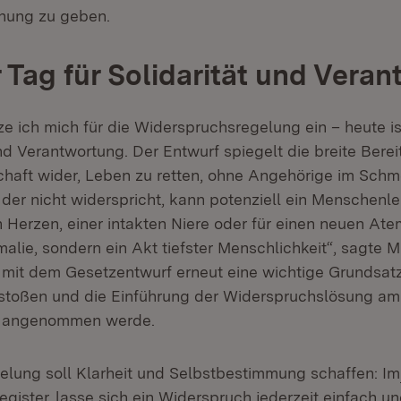
nung zu geben.
r Tag für Solidarität und Vera
ze ich mich für die Widerspruchsregelung ein – heute is
und Verantwortung. Der Entwurf spiegelt die breite Berei
chaft wider, Leben zu retten, ohne Angehörige im Schmer
 der nicht widerspricht, kann potenziell ein Menschenle
Herzen, einer intakten Niere oder für einen neuen Ate
alie, sondern ein Akt tiefster Menschlichkeit“, sagte M
s mit dem Gesetzentwurf erneut eine wichtige Grundsat
stoßen und die Einführung der Widerspruchslösung am
it angenommen werde.
elung soll Klarheit und Selbstbestimmung schaffen: Im
(Öffnet in neuem Fenster)
gister
lasse sich ein Widerspruch jederzeit einfach u