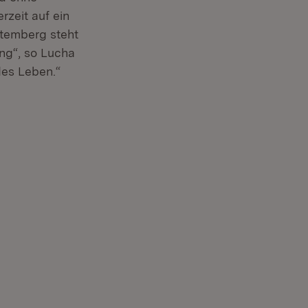
zeit auf ein
ttemberg steht
ng“, so Lucha
des Leben.“