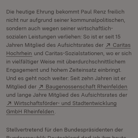
Die heutige Ehrung bekommt Paul Renz freilich
nicht nur aufgrund seiner kommunalpolitischen,
sondern auch wegen seiner wirtschaftlich-
sozialen Leistungen verliehen: So ist er seit 15
Extern:
Jahren Mitglied des Aufsichtsrates der
Caritas
(Öffnet in neuem Fenster)
Hochrhein
und Caritas-Sozialstationen, wo er sich
in vielfältiger Weise mit überdurchschnittlichem
Engagement und hohem Zeiteinsatz einbringt.
Und es geht noch weiter: Seit zehn Jahren ist er
Extern:
(Öff
Mitglied der
Baugenossenschaft Rheinfelden
und lange Jahre Mitglied des Aufsichtsrates der
Extern:
Wirtschaftsförder- und Stadtentwicklung
(Öffnet in neuem Fenster)
GmbH Rheinfelden
.
Stellvertretend für den Bundespräsidenten der
Bundesrepublik Deutschland darf ich ihm heute