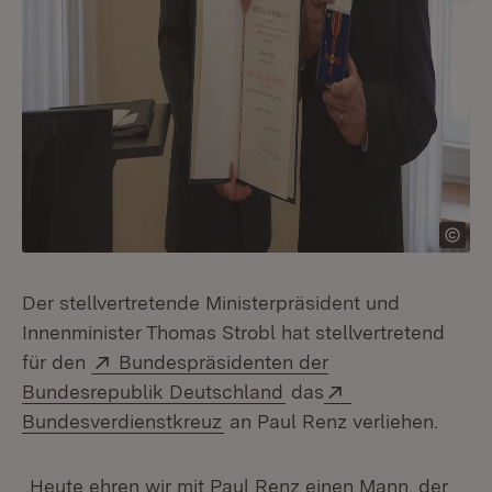
Der stellvertretende Ministerpräsident und
Innenminister Thomas Strobl hat stellvertretend
Extern:
für den
Bundespräsidenten der
(Öffnet in neuem Fenst
Extern:
Bundesrepublik Deutschland
das
(Öffnet in neuem Fenster)
Bundesverdienstkreuz
an Paul Renz verliehen.
„Heute ehren wir mit Paul Renz einen Mann, der