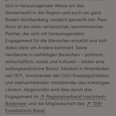
sich in herausragender Weise um das
Gemeinwohl in der Region und auch um ganz
Baden-Württemberg verdient gemacht hat. Paul
Renz ist ein stets verlässlicher, kenntnisreicher
Partner, der sich mit herausragendem
Engagement für die Menschen einsetzt und sich
dabei stets um Andere kümmert. Seine
Verdienste in vielfältigen Bereichen – politisch,
wirtschaftlich, sozial und kulturell – bilden eine
außergewöhnliche Bilanz: Stadtrat in Rheinfelden
seit 1971, Vorsitzender der CDU-Kreistagsfraktion
und stellvertretender Vorsitzender des Kreistages
Lörrach. Abgerundet wird dies durch das
Extern:
Engagement im
Regionalverband Hochrhein-
(Öffnet in neuem Fenster)
Extern:
Bodensee
und die Mitgliedschaft des
TEB-
(Öffnet in neuem Fenster)
Eurodistricts Basel
.