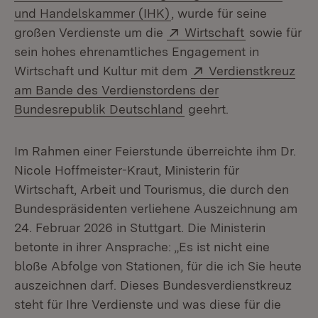
(Öffnet in neuem Fenster
und Handelskammer (IHK)
, wurde für seine
Extern:
(Öffnet in n
großen Verdienste um die
Wirtschaft
sowie für
sein hohes ehrenamtliches Engagement in
Extern:
Wirtschaft und Kultur mit dem
Verdienstkreuz
am Bande des Verdienstordens der
(Öffnet in neuem Fenst
Bundesrepublik Deutschland
geehrt.
Im Rahmen einer Feierstunde überreichte ihm Dr.
Nicole Hoffmeister-Kraut, Ministerin für
Wirtschaft, Arbeit und Tourismus, die durch den
Bundespräsidenten verliehene Auszeichnung am
24. Februar 2026 in Stuttgart. Die Ministerin
betonte in ihrer Ansprache: „Es ist nicht eine
bloße Abfolge von Stationen, für die ich Sie heute
auszeichnen darf. Dieses Bundesverdienstkreuz
steht für Ihre Verdienste und was diese für die