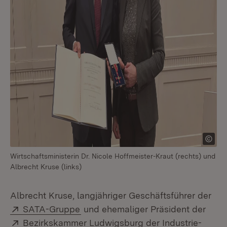
Wirtschaftsministerin Dr. Nicole Hoffmeister-Kraut (rechts) und
Albrecht Kruse (links)
Albrecht Kruse, langjähriger Geschäftsführer der
Extern:
(Öffnet in neuem Fenster)
SATA-Gruppe
und ehemaliger Präsident der
Extern:
Bezirkskammer Ludwigsburg der Industrie-