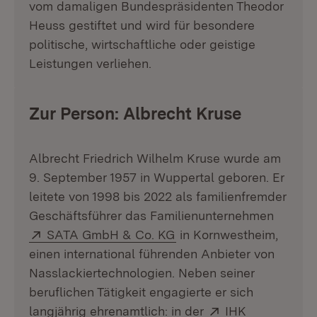
vom damaligen Bundespräsidenten Theodor
Heuss gestiftet und wird für besondere
politische, wirtschaftliche oder geistige
Leistungen verliehen.
Zur Person: Albrecht Kruse
Albrecht Friedrich Wilhelm Kruse wurde am
9. September 1957 in Wuppertal geboren. Er
leitete von 1998 bis 2022 als familienfremder
Geschäftsführer das Familienunternehmen
Extern:
(Öffnet in neuem Fenste
SATA GmbH & Co. KG
in Kornwestheim,
einen international führenden Anbieter von
Nasslackiertechnologien. Neben seiner
beruflichen Tätigkeit engagierte er sich
Extern:
langjährig ehrenamtlich: in der
IHK