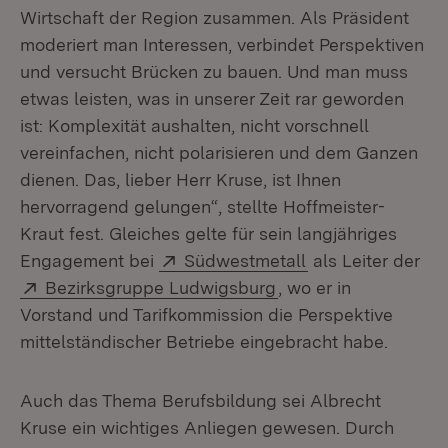
Wirtschaft der Region zusammen. Als Präsident
moderiert man Interessen, verbindet Perspektiven
und versucht Brücken zu bauen. Und man muss
etwas leisten, was in unserer Zeit rar geworden
ist: Komplexität aushalten, nicht vorschnell
vereinfachen, nicht polarisieren und dem Ganzen
dienen. Das, lieber Herr Kruse, ist Ihnen
hervorragend gelungen“, stellte Hoffmeister-
Kraut fest. Gleiches gelte für sein langjähriges
Extern:
(Öffnet in neuem
Engagement bei
Südwestmetall
als Leiter der
Extern:
(Öffnet in neuem Fen
Bezirksgruppe Ludwigsburg
, wo er in
Vorstand und Tarifkommission die Perspektive
mittelständischer Betriebe eingebracht habe.
Auch das Thema Berufsbildung sei Albrecht
Kruse ein wichtiges Anliegen gewesen. Durch