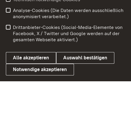
Zum 
Analyse-Cookies (Die Daten werden ausschließlich
Impressum
Kontakt
anonymisiert verarbeitet.)
Benutzungshinweise
Netiquette
Drittanbieter-Cookies (Social-Media-Elemente von
Barrierefreiheit
Datenschutz
Facebook, X / Twitter und Google werden auf der
gesamten Webseite aktiviert.)
Cookies
Alle akzeptieren
Auswahl bestätigen
Notwendige akzeptieren
Link zum Landesportal