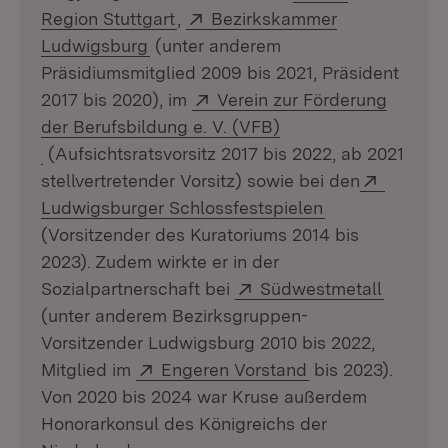
(Öffnet in neuem Fenster)
Extern:
Region Stuttgart
,
Bezirkskammer
(Öffnet in neuem Fenster)
Ludwigsburg
(unter anderem
Präsidiumsmitglied 2009 bis 2021, Präsident
Extern:
2017 bis 2020), im
Verein zur Förderung
der Berufsbildung e. V. (VFB)
(Öffnet in neuem Fenster)
(Aufsichtsratsvorsitz 2017 bis 2022, ab 2021
Extern:
stellvertretender Vorsitz) sowie bei den
(Öffnet in neu
Ludwigsburger Schlossfestspielen
(Vorsitzender des Kuratoriums 2014 bis
2023). Zudem wirkte er in der
Extern:
(Öffnet
Sozialpartnerschaft bei
Südwestmetall
(unter anderem Bezirksgruppen-
Vorsitzender Ludwigsburg 2010 bis 2022,
Extern:
(Öffnet in neuem
Mitglied im
Engeren Vorstand
bis 2023).
Von 2020 bis 2024 war Kruse außerdem
Honorarkonsul des Königreichs der