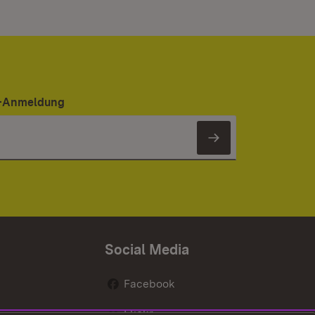
er-Anmeldung
Newsletter 
Social Media
Facebook
Flickr