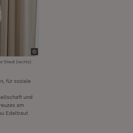
t Stiedl (rechts)
, für soziale
sellschaft und
kreuzes am
t in neuem Fenster)
u Edeltraut