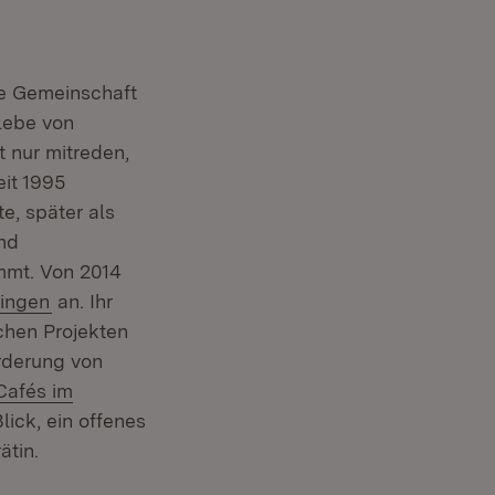
die Gemeinschaft
 lebe von
 nur mitreden,
eit 1995
te, später als
und
mmt. Von 2014
(Öffnet in neuem Fenster)
lingen
an. Ihr
chen Projekten
rderung von
Cafés im
lick, ein offenes
ätin.