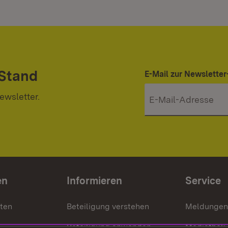
 Stand
E-Mail zur Newslett
ewsletter.
en
Informieren
Service
nten
Beteiligung verstehen
Meldungen
Beteiligung anwenden
Mediathek