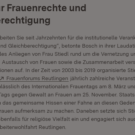
r Frauenrechte und
erechtigung
eiten Sie seit Jahrzehnten für die institutionelle Vera
nd Gleichberechtigung“, betonte Bosch in ihrer Laudat
ales Anliegen von Frau Stiedl rund um die Vernetzung u
m Austausch von Frauen sowie die Zusammenarbeit ver
onen auf. In der Zeit von 2003 bis 2019 organisierte Sti
Extern:
(Öffnet in neuem Fenster)
Frauenforums Reutlingen
jährlich zahlreiche Verans
lässlich des Internationalen Frauentags am 8. März un
 Tags gegen Gewalt an Frauen am 25. November. Staats
an das gemeinsame Hissen einer Fahne an diesen Gede
auen aufmerksam zu machen. Daneben setzte sich Stie
enfalls für religiöse Vielfalt ein und engagiert sich a
beiterwohlfahrt Reutlingen.