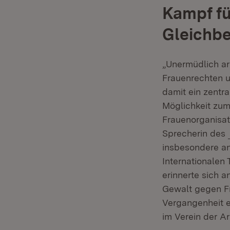
Kampf fü
Gleichb
„Unermüdlich arb
Frauenrechten u
damit ein zentr
Möglichkeit zu
Frauenorganisati
Sprecherin des
insbesondere an
Internationalen
erinnerte sich 
Gewalt gegen Fr
Vergangenheit eb
im Verein der Ar