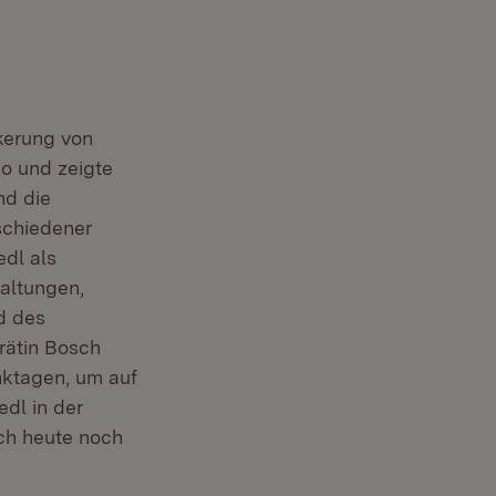
nkerung von
io und zeigte
nd die
schiedener
edl als
taltungen,
d des
rätin Bosch
nktagen, um auf
dl in der
uch heute noch