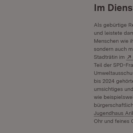
Im Diens
Als gebürtige Re
und leistete da
Menschen wie ih
sondern auch mit
Stadträtin im
Teil der SPD-Fr
Umweltausschuss
bis 2024 gehör
umsichtiges und
wie beispielswe
bürgerschaftli
Jugendhaus Ari
Ohr und feines 