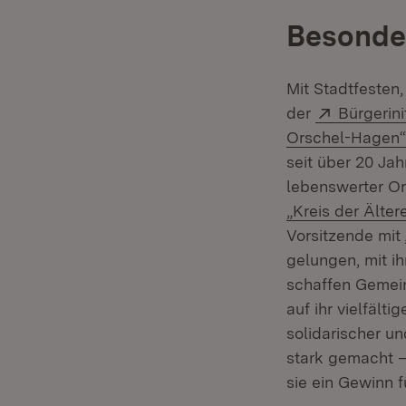
Besonder
Mit Stadtfesten
Extern:
der
Bürgerin
Orschel-Hagen“
seit über 20 Ja
lebenswerter Or
„Kreis der Älte
Vorsitzende mit
gelungen, mit 
schaffen Gemein
auf ihr vielfält
solidarischer u
stark gemacht –
sie ein Gewinn f