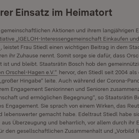
er Einsatz im Heimatort
, gemeinschaftlichen Aktionen und ihrem langjährigen
itiative „IGELOH-Interessengemeinschaft Einkaufen und
(Öffnet in neuem Fenster)
, leistet Frau Stiedl einen wichtigen Beitrag in dem Stad
hren ihr Zuhause nennt. Somit sorge sie dafür, dass Ors
t ist und bleibt. Staatsrätin Bosch hob den gemeinnütz
(Öffnet in neuem Fenster)
ren Orschel-Hagen e.V.“
hervor, den Stiedl seit 2004 als 
 „großer Hingabe“ leite. Auch während der Corona-Pand
ihrem Engagement Seniorinnen und Senioren zusammenz
schaft und ermöglichen Begegnung“, so Staatsrätin B
iges Engagement. Sie sprach von einem Wirken, das Reutl
nd lebenswerter gemacht habe. Edeltraut Stiedl habe si
 aus Überzeugung und beharrlich, vor allem durch ihr
ür den gesellschaftlichen Zusammenhalt und „Vorbild fü