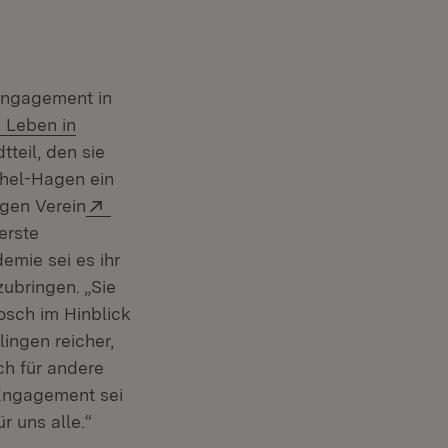
 Engagement in
 Leben in
tteil, den sie
chel-Hagen ein
Extern:
igen Verein
erste
emie sei es ihr
ubringen. „Sie
osch im Hinblick
ingen reicher,
ch für andere
 Engagement sei
r uns alle.“