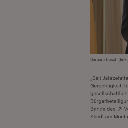
Barbara Bosch (links)
„Seit Jahrzehnte
Gerechtigkeit, 
gesellschaftlich
Bürgerbeteiligu
E
Bande des
V
Stiedl am Montag