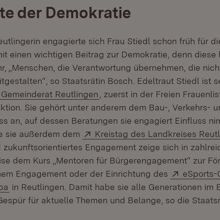
te der Demokratie
utlingerin engagierte sich Frau Stiedl schon früh für 
mit einen wichtigen Beitrag zur Demokratie, denn diese
r, „Menschen, die Verantwortung übernehmen, die nicht
gestalten“, so Staatsrätin Bosch. Edeltraut Stiedl ist s
Extern:
(Öffnet in neuem Fenster)
Gemeinderat Reutlingen
, zuerst in der Freien Frauenlis
aktion. Sie gehört unter anderem dem Bau-, Verkehrs- 
 an, auf dessen Beratungen sie engagiert Einfluss ni
Extern:
te sie außerdem dem
Kreistag des Landkreises Reut
 zukunftsorientiertes Engagement zeige sich in zahlrei
ise dem Kurs „Mentoren für Bürgerengagement“ zur Fö
Extern:
chem Engagement oder der Einrichtung des
eSports-
(Öffnet in neuem Fenster)
ba
in Reutlingen. Damit habe sie alle Generationen im B
Gespür für aktuelle Themen und Belange, so die Staatsr