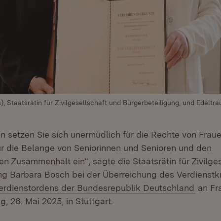
, Staatsrätin für Zivilgesellschaft und Bürgerbeteiligung, und Edeltrau
n setzen Sie sich unermüdlich für die Rechte von Frauen
für die Belange von Seniorinnen und Senioren und den
en Zusammenhalt ein“, sagte die Staatsrätin für Zivilge
ng Barbara Bosch bei der Überreichung des Verdienst
xtern:
(Öffne
erdienstordens der Bundesrepublik Deutschland
an Fra
, 26. Mai 2025, in Stuttgart.