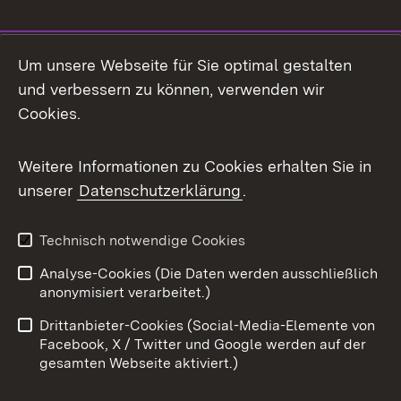
Social Media
Um unsere Webseite für Sie optimal gestalten
und verbessern zu können, verwenden wir
Facebook
Cookies.
Flickr
Weitere Informationen zu Cookies erhalten Sie in
X / Twitter
unserer
Datenschutzerklärung
.
Youtube
Technisch notwendige Cookies
Zum 
Analyse-Cookies (Die Daten werden ausschließlich
Impressum
Kontakt
anonymisiert verarbeitet.)
Benutzungshinweise
Netiquette
Drittanbieter-Cookies (Social-Media-Elemente von
Barrierefreiheit
Datenschutz
Facebook, X / Twitter und Google werden auf der
gesamten Webseite aktiviert.)
Cookies