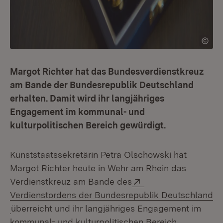
Margot Richter hat das Bundesverdienstkreuz
am Bande der Bundesrepublik Deutschland
erhalten. Damit wird ihr langjähriges
Engagement im kommunal- und
kulturpolitischen Bereich gewürdigt.
Kunststaatssekretärin Petra Olschowski hat
Margot Richter heute in Wehr am Rhein das
Extern:
Verdienstkreuz am Bande des
Verdienstordens der Bundesrepublik Deutschland
(Öffnet in neuem Fenster)
überreicht und ihr langjähriges Engagement im
kommunal- und kulturpolitischen Bereich