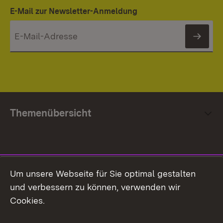
E-Mail zur Newsletter-Anmeldung
News
Themenübersicht
Social Media
Um unsere Webseite für Sie optimal gestalten
und verbessern zu können, verwenden wir
Facebook
Cookies.
Flickr