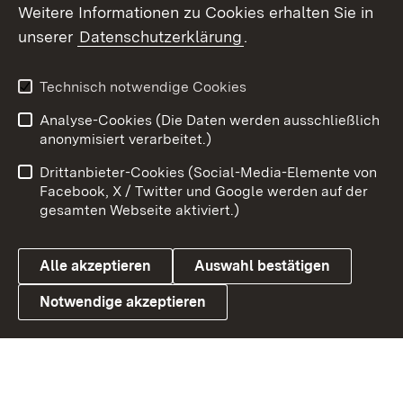
Weitere Informationen zu Cookies erhalten Sie in
X / Twitter
unserer
Datenschutzerklärung
.
Youtube
Technisch notwendige Cookies
Zum 
Analyse-Cookies (Die Daten werden ausschließlich
Impressum
Kontakt
anonymisiert verarbeitet.)
Benutzungshinweise
Netiquette
Drittanbieter-Cookies (Social-Media-Elemente von
Barrierefreiheit
Datenschutz
Facebook, X / Twitter und Google werden auf der
gesamten Webseite aktiviert.)
Cookies
Alle akzeptieren
Auswahl bestätigen
Notwendige akzeptieren
Link zum Landesportal