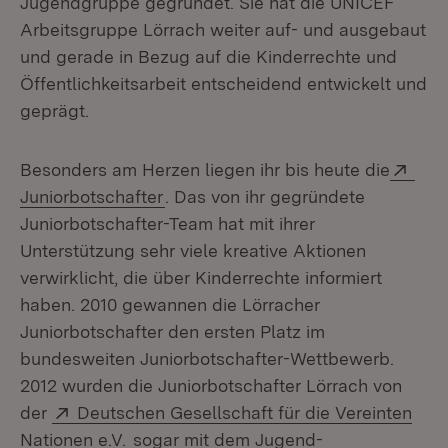
Jugendgruppe gegründet. Sie hat die UNICEF
Arbeitsgruppe Lörrach weiter auf- und ausgebaut
und gerade in Bezug auf die Kinderrechte und
Öffentlichkeitsarbeit entscheidend entwickelt und
geprägt.
Exte
Besonders am Herzen liegen ihr bis heute die
(Öffnet in neuem Fenster)
Juniorbotschafter
. Das von ihr gegründete
Juniorbotschafter-Team hat mit ihrer
Unterstützung sehr viele kreative Aktionen
verwirklicht, die über Kinderrechte informiert
haben. 2010 gewannen die Lörracher
Juniorbotschafter den ersten Platz im
bundesweiten Juniorbotschafter-Wettbewerb.
2012 wurden die Juniorbotschafter Lörrach von
Extern:
der
Deutschen Gesellschaft für die Vereinten
(Öffnet in neuem Fenster)
Nationen e.V.
sogar mit dem Jugend-