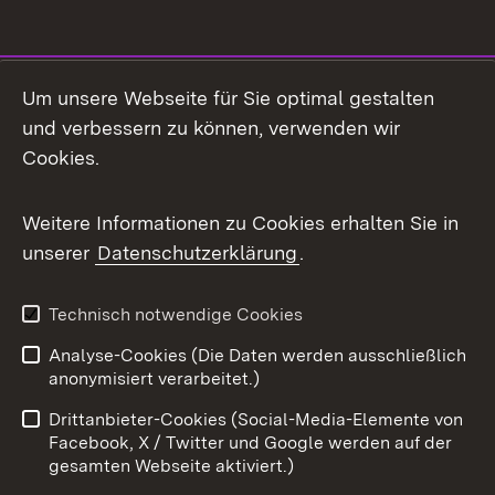
Social Media
Um unsere Webseite für Sie optimal gestalten
und verbessern zu können, verwenden wir
Facebook
Cookies.
Flickr
Weitere Informationen zu Cookies erhalten Sie in
X / Twitter
unserer
Datenschutzerklärung
.
Youtube
Technisch notwendige Cookies
Zum 
Analyse-Cookies (Die Daten werden ausschließlich
Impressum
Kontakt
anonymisiert verarbeitet.)
Benutzungshinweise
Netiquette
Drittanbieter-Cookies (Social-Media-Elemente von
Barrierefreiheit
Datenschutz
Facebook, X / Twitter und Google werden auf der
gesamten Webseite aktiviert.)
Cookies