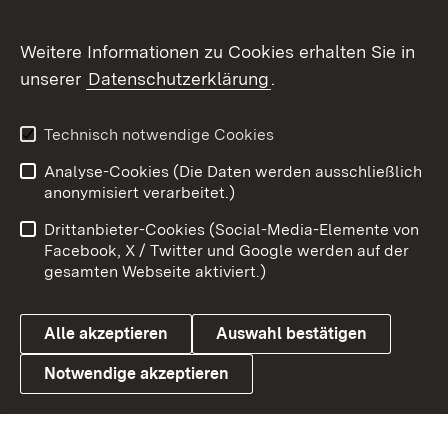
Flickr
Weitere Informationen zu Cookies erhalten Sie in
X / Twitter
unserer
Datenschutzerklärung
.
Youtube
Technisch notwendige Cookies
Zum 
Analyse-Cookies (Die Daten werden ausschließlich
Impressum
Kontakt
anonymisiert verarbeitet.)
Benutzungshinweise
Netiquette
Drittanbieter-Cookies (Social-Media-Elemente von
Barrierefreiheit
Datenschutz
Facebook, X / Twitter und Google werden auf der
gesamten Webseite aktiviert.)
Cookies
Alle akzeptieren
Auswahl bestätigen
Notwendige akzeptieren
Link zum Landesportal