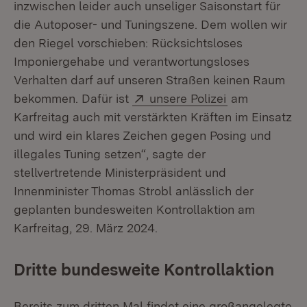
inzwischen leider auch unseliger Saisonstart für
die Autoposer- und Tuningszene. Dem wollen wir
den Riegel vorschieben: Rücksichtsloses
Imponiergehabe und verantwortungsloses
Verhalten darf auf unseren Straßen keinen Raum
Extern:
(Öffnet in neu
bekommen. Dafür ist
unsere Polizei
am
Karfreitag auch mit verstärkten Kräften im Einsatz
und wird ein klares Zeichen gegen Posing und
illegales Tuning setzen“, sagte der
stellvertretende Ministerpräsident und
Innenminister Thomas Strobl anlässlich der
geplanten bundesweiten Kontrollaktion am
Karfreitag, 29. März 2024.
Dritte bundesweite Kontrollaktion
Bereits zum dritten Mal findet eine großangelegte