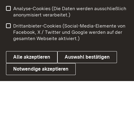
Zum 
Analyse-Cookies (Die Daten werden ausschließlich
Impressum
Kontakt
anonymisiert verarbeitet.)
Benutzungshinweise
Netiquette
Drittanbieter-Cookies (Social-Media-Elemente von
Barrierefreiheit
Datenschutz
Facebook, X / Twitter und Google werden auf der
gesamten Webseite aktiviert.)
Cookies
Alle akzeptieren
Auswahl bestätigen
Notwendige akzeptieren
Link zum Landesportal