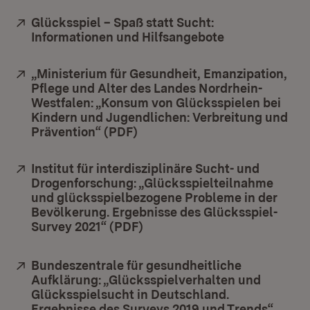
Extern:
Glücksspiel – Spaß statt Sucht:
Informationen und Hilfsangebote
(Öffnet in neu
Extern:
„Ministerium für Gesundheit, Emanzipation,
Pflege und Alter des Landes Nordrhein-
Westfalen: „Konsum von Glücksspielen bei
Kindern und Jugendlichen: Verbreitung und
Prävention“ (PDF)
(Öffnet in neuem Fenster)
Extern:
Institut für interdisziplinäre Sucht- und
Drogenforschung: „Glücksspielteilnahme
und glücksspielbezogene Probleme in der
Bevölkerung. Ergebnisse des Glücksspiel-
Survey 2021“ (PDF)
(Öffnet in neuem Fenster)
Extern:
Bundeszentrale für gesundheitliche
Aufklärung: „Glücksspielverhalten und
Glücksspielsucht in Deutschland.
Ergebnisse des Surveys 2019 und Trends“