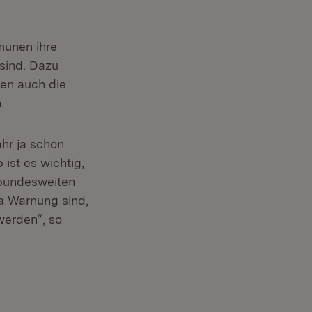
munen ihre
sind. Dazu
en auch die
.
ahr ja schon
ist es wichtig,
 bundesweiten
a Warnung sind,
werden“, so