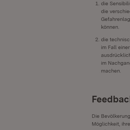
die Sensibi
die verschi
Gefahrenla
können.
die technisc
im Fall ein
ausdrücklic
im Nachgang
machen.
Feedback
Die Bevölkerun
Möglichkeit, i