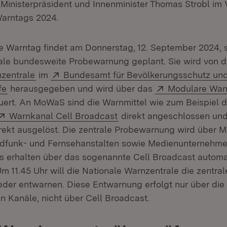
e Ministerpräsident und Innenminister Thomas Strobl im 
arntags 2024.
 Warntag findet am Donnerstag, 12. September 2024, st
trale bundesweite Probewarnung geplant. Sie wird von d
(Öffnet in neuem Fenster)
Extern:
zentrale
im
Bundesamt für Bevölkerungsschutz un
(Öffnet in neuem Fenster)
Extern:
fe
herausgegeben und wird über das
Modulare War
t in neuem Fenster)
ert. An MoWaS sind die Warnmittel wie zum Beispiel 
 neuem Fenster)
Extern:
(Öffnet in neuem Fenster)
Warnkanal Cell Broadcast
direkt angeschlossen un
rekt ausgelöst. Die zentrale Probewarnung wird über
ndfunk- und Fernsehanstalten sowie Medienunternehme
 erhalten über das sogenannte Cell Broadcast automat
 11.45 Uhr will die Nationale Warnzentrale die zentr
der entwarnen. Diese Entwarnung erfolgt nur über di
 Kanäle, nicht über Cell Broadcast.