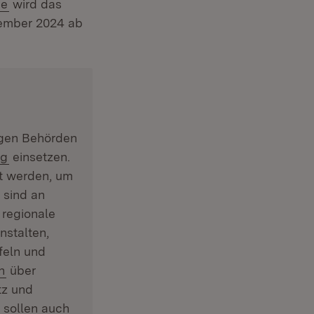
(Öffnet in neuem Fenster)
ge
wird das
tember 2024 ab
igen Behörden
(Öffnet in neuem Fenster)
ng
einsetzen.
t werden, um
 sind an
r)
 in neuem Fenster)
e regionale
nstalten,
feln und
(Öffnet in neuem Fenster)
n
über
tz und
t sollen auch