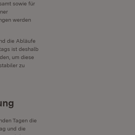
samt sowie für
iner
ngen werden
und die Abläufe
ags ist deshalb
den, um diese
tabiler zu
ung
nden Tagen die
ag und die