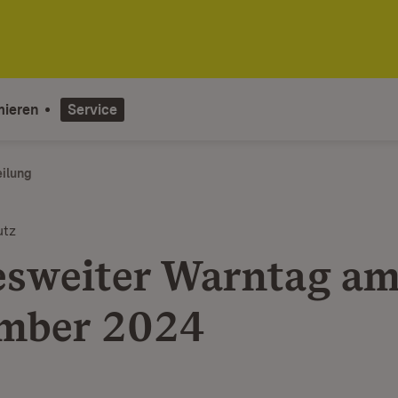
mieren
Service
eilung
utz
sweiter Warntag am
mber 2024