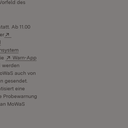
Vorfeld des
att. Ab 11.00
Extern:
er
d
nsystem
Extern:
die
Warn-App
d werden
 MoWaS auch von
n gesendet.
isiert eine
ale Probewarnung
e an MoWaS