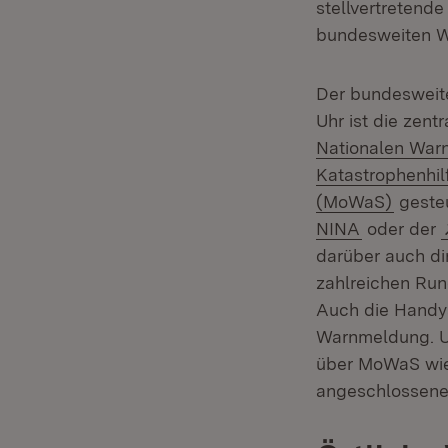
stellvertretend
bundesweiten W
Der bundesweite
Uhr ist die zen
Nationalen Warn
Katastrophenhil
(Öffne
(MoWaS)
gesteu
(Öffnet in
NINA
oder der
darüber auch di
zahlreichen Ru
Auch die Handys
Warnmeldung. Um
über MoWaS wie
angeschlossenen