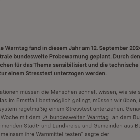
 Warntag fand in diesem Jahr am 12. September 2024 
ntrale bundesweite Probewarnung geplant. Durch de
chen für das Thema sensibilisiert und die technische
tur einem Stresstest unterzogen werden.
uationen müssen die Menschen schnell wissen, wie sie s
as im Ernstfall bestmöglich gelingt, müssen wir üben,
ystem regelmäßig einem Stresstest unterziehen. Genau
Extern:
(Öffnet in 
er Woche mit dem
bundesweiten Warntag
, an dem Bu
nehmenden Stadt- und Landkreise und Gemeinden aus B
einsam ihre Warnmittel testen“ sagte der