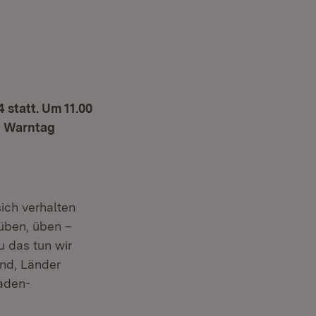
statt. Um 11.00
n Warntag
ich verhalten
 üben, üben –
 das tun wir
neuem Fenster)
nd, Länder
aden-