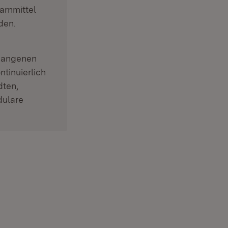
rnmittel
den.
rgangenen
tinuierlich
dten,
dulare