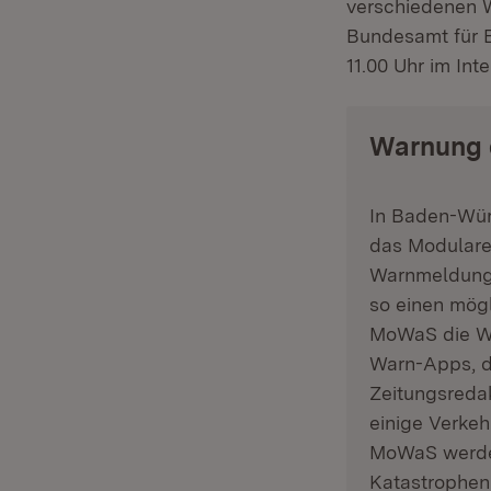
verschiedenen W
Bundesamt für 
11.00 Uhr im Int
Warnung 
In Baden-Wür
das Modular
Warnmeldunge
so einen mögl
MoWaS die W
Warn-Apps, d
Zeitungsredak
einige Verke
MoWaS werden
Katastrophenh