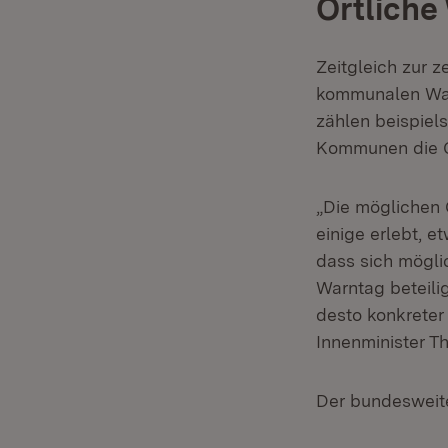
Örtliche
Zeitgleich zur
kommunalen War
zählen beispiel
Kommunen die Ge
„Die möglichen 
einige erlebt, e
dass sich mögl
Warntag beteili
desto konkreter
Innenminister T
Der bundesweite