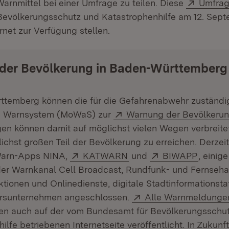
Extern:
arnmittel bei einer Umfrage zu teilen. Diese
Umfra
Bevölkerungsschutz und Katastrophenhilfe am 12. Sep
ernet zur Verfügung stellen.
der Bevölkerung in Baden-Württemberg
ttemberg können die für die Gefahrenabwehr zuständ
Extern:
e Warnsystem (MoWaS) zur
Warnung der Bevölkeru
n können damit auf möglichst vielen Wegen verbreite
ichst großen Teil der Bevölkerung zu erreichen. Derzeit
Extern:
(Öffnet in neuem Fenste
Extern:
(Öffnet
arn-Apps NINA,
KATWARN
und
BIWAPP
, einig
er Warnkanal Cell Broadcast, Rundfunk- und Fernseha
tionen und Onlinedienste, digitale Stadtinformationsta
Extern:
hrsunternehmen angeschlossen.
Alle Warnmeldunge
 auch auf der vom Bundesamt für Bevölkerungsschu
ilfe betriebenen Internetseite veröffentlicht. In Zukunf