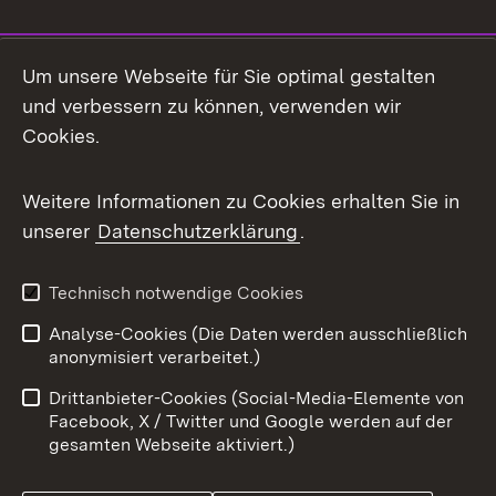
Social Media
Um unsere Webseite für Sie optimal gestalten
und verbessern zu können, verwenden wir
Facebook
Cookies.
Flickr
Weitere Informationen zu Cookies erhalten Sie in
X / Twitter
unserer
Datenschutzerklärung
.
Youtube
Technisch notwendige Cookies
Zum 
Analyse-Cookies (Die Daten werden ausschließlich
Impressum
Kontakt
anonymisiert verarbeitet.)
Benutzungshinweise
Netiquette
Drittanbieter-Cookies (Social-Media-Elemente von
Barrierefreiheit
Datenschutz
Facebook, X / Twitter und Google werden auf der
gesamten Webseite aktiviert.)
Cookies