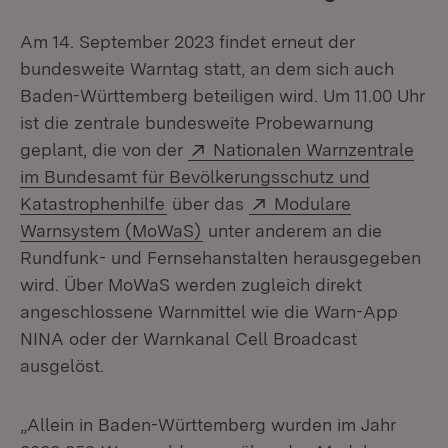
Am 14. September 2023 findet erneut der
bundesweite Warntag statt, an dem sich auch
Baden-Württemberg beteiligen wird. Um 11.00 Uhr
ist die zentrale bundesweite Probewarnung
Extern:
geplant, die von der
Nationalen Warnzentrale
im Bundesamt für Bevölkerungsschutz und
(Öffnet in neuem Fenster)
Extern:
Katastrophenhilfe
über das
Modulare
(Öffnet in neuem Fenster)
Warnsystem (MoWaS)
unter anderem an die
Rundfunk- und Fernsehanstalten herausgegeben
wird. Über MoWaS werden zugleich direkt
angeschlossene Warnmittel wie die Warn-App
NINA oder der Warnkanal Cell Broadcast
ausgelöst.
„Allein in Baden-Württemberg wurden im Jahr