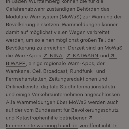
In Baden-Württemberg können die für die
Gefahrenabwehr zuständigen Behörden das
Modulare Warnsystem (MoWaS) zur Warnung der
Bevölkerung einsetzen. Warnmeldungen können
damit auf möglichst vielen Wegen verbreitet
werden, um so einen möglichst großen Teil der
Bevölkerung zu erreichen. Derzeit sind an MoWaS
Extern:
(Öffnet in neuem Fenster)
Extern:
(Öffnet in n
Exter
die Warn-Apps
NINA
,
KATWARN
und
(Öffnet in neuem Fenster)
BIWAPP
, einige regionale Warn-Apps, der
Warnkanal Cell Broadcast, Rundfunk- und
Fernsehanstalten, Zeitungsredaktionen und
Onlinedienste, digitale Stadtinformationstafeln
und einige Verkehrsunternehmen angeschlossen.
Alle Warnmeldungen über MoWaS werden auch
auf der vom Bundesamt für Bevölkerungsschutz
Extern:
und Katastrophenhilfe betriebenen
(Öffnet in neuem Fens
Internetseite warnung.bund.de
veröffentlicht. In