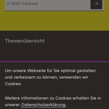
News
Themenübersicht
Social Media
Um unsere Webseite für Sie optimal gestalten
und verbessern zu können, verwenden wir
Facebook
Cookies.
Flickr
Weitere Informationen zu Cookies erhalten Sie in
X / Twitter
unserer
Datenschutzerklärung
.
Youtube