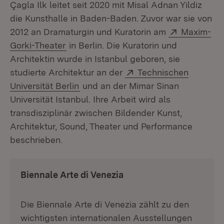
Çagla Ilk leitet seit 2020 mit Misal Adnan Yildiz
die Kunsthalle in Baden-Baden. Zuvor war sie von
Extern:
2012 an Dramaturgin und Kuratorin am
Maxim-
(Öffnet in neuem Fenster)
Gorki-Theater
in Berlin. Die Kuratorin und
Architektin wurde in Istanbul geboren, sie
Extern:
studierte Architektur an der
Technischen
(Öffnet in neuem Fenster)
Universität Berlin
und an der Mimar Sinan
Universität Istanbul. Ihre Arbeit wird als
transdisziplinär zwischen Bildender Kunst,
Architektur, Sound, Theater und Performance
beschrieben.
Biennale Arte di Venezia
Die Biennale Arte di Venezia zählt zu den
wichtigsten internationalen Ausstellungen