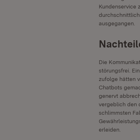
Kundenservice z
durchschnittlic
ausgegangen.
Nachteil
Die Kommunikati
störungsfrei. E
zufolge hätten 
Chatbots gemac
genervt abbrec
vergeblich den 
schlimmsten Fal
Gewährleistungs
erleiden.