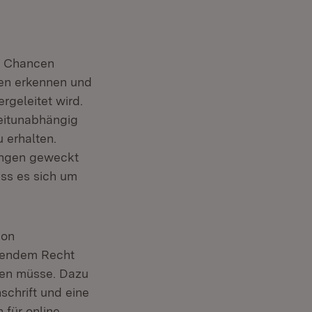
ge Chancen
den erkennen und
rgeleitet wird.
zeitunabhängig
 erhalten.
ungen geweckt
ss es sich um
ion
ltendem Recht
hen müsse. Dazu
schrift und eine
 für online