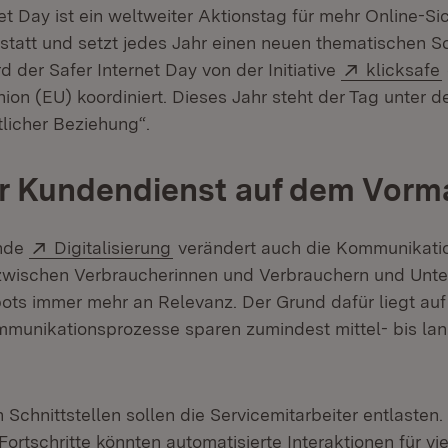
et Day ist ein weltweiter Aktionstag für mehr Online-Sic
4 statt und setzt jedes Jahr einen neuen thematischen S
Extern:
 der Safer Internet Day von der Initiative
klicksafe
ion (EU) koordiniert. Dieses Jahr steht der Tag unter d
tlicher Beziehung“.
er Kundendienst auf dem Vorm
Extern:
(Öffnet in neuem Fenster)
ende
Digitalisierung
verändert auch die Kommunikati
zwischen Verbraucherinnen und Verbrauchern und Unte
ts immer mehr an Relevanz. Der Grund dafür liegt auf
mmunikationsprozesse sparen zumindest mittel- bis lang
n Schnittstellen sollen die Servicemitarbeiter entlasten
ortschritte könnten automatisierte Interaktionen für vi