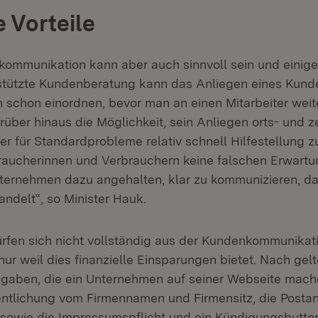
 Vorteile
kommunikation kann aber auch sinnvoll sein und eini
rstützte Kundenberatung kann das Anliegen eines Kun
 schon einordnen, bevor man an einen Mitarbeiter weite
darüber hinaus die Möglichkeit, sein Anliegen orts- und 
r für Standardprobleme relativ schnell Hilfestellung zu
raucherinnen und Verbrauchern keine falschen Erwart
ternehmen dazu angehalten, klar zu kommunizieren, da
andelt“, so Minister Hauk.
fen sich nicht vollständig aus der Kundenkommunikat
nur weil dies finanzielle Einsparungen bietet. Nach ge
angaben, die ein Unternehmen auf seiner Webseite mac
fentlichung vom Firmennamen und Firmensitz, die Postan
sowie die Impressumspflicht und ein Kündigungsbutton