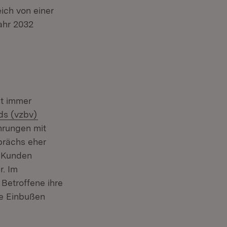
ich von einer
ahr 2032
ht immer
(Öffnet in neuem Fenster)
ds (vzbv)
hrungen mit
prächs eher
 Kunden
r. Im
Betroffene ihre
le Einbußen