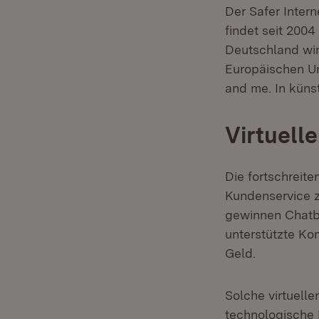
Der Safer Intern
findet seit 200
Deutschland wird
Europäischen Un
and me. In küns
Virtuell
Die fortschreit
Kundenservice 
gewinnen Chatbo
unterstützte Ko
Geld.
Solche virtuelle
technologische F