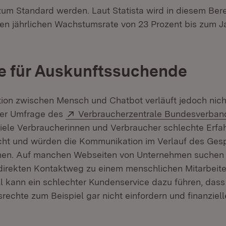
um Standard werden. Laut Statista wird in diesem Bere
hen jährlichen Wachstumsrate von 23 Prozent bis zum J
e für Auskunftssuchende
on zwischen Mensch und Chatbot verläuft jedoch nic
Extern:
iner Umfrage des
Verbraucherzentrale Bundesverban
viele Verbraucherinnen und Verbraucher schlechte Erfa
ht und würden die Kommunikation im Verlauf des Ges
hen. Auf manchen Webseiten von Unternehmen suchen
direkten Kontaktweg zu einem menschlichen Mitarbeite
l kann ein schlechter Kundenservice dazu führen, dass 
rechte zum Beispiel gar nicht einfordern und finanziel