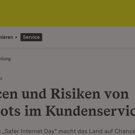
mieren
Service
eilung
z
en und Risiken von
ots im Kundenservi
s „Safer Internet Day“ macht das Land auf Chanc