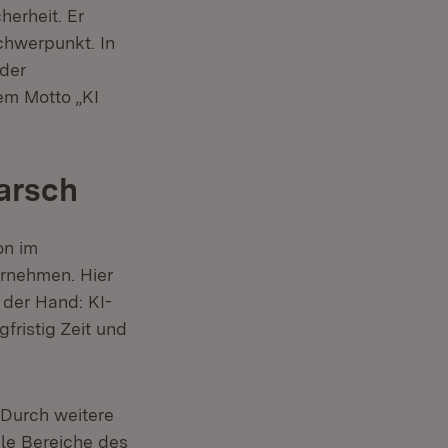
herheit. Er
chwerpunkt. In
(Öffnet in neuem Fenster)
der
em Motto „KI
arsch
on im
rnehmen. Hier
 der Hand: KI-
fristig Zeit und
. Durch weitere
ele Bereiche des