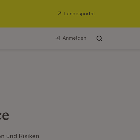
Extern:
Landesportal
(Öffnet in neuem Fe
Anmelden
ce
en und Risiken