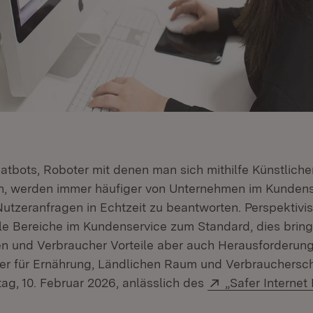
tbots, Roboter mit denen man sich mithilfe Künstlicher 
n, werden immer häufiger von Unternehmen im Kundens
Nutzeranfragen in Echtzeit zu beantworten. Perspektiv
le Bereiche im Kundenservice zum Standard, dies bringt
n und Verbraucher Vorteile aber auch Herausforderunge
ter für Ernährung, Ländlichen Raum und Verbrauchersch
Extern:
ag, 10. Februar 2026, anlässlich des
„Safer Internet