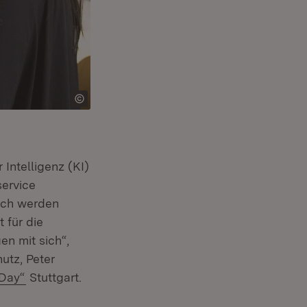
Intelligenz (KI)
ervice
isch werden
 für die
n mit sich“,
utz, Peter
(Öffnet in neuem Fenster)
 Day“
Stuttgart.