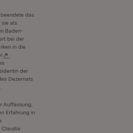
d beendete das
sie als
 in Baden-
rt bei der
ken in die
Extern:
er
 Fenster)
es
sidentin der
 des Dezernats
.
r Auffassung,
en Erfahrung in
e
 Claudia