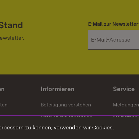
 Stand
E-Mail zur Newslett
ewsletter.
en
Informieren
Service
nten
Beteiligung verstehen
Meldungen
Beteiligung anwenden
Mediathek
erbessern zu können, verwenden wir Cookies.
ragte
Beteiligung stärken
Publikatio