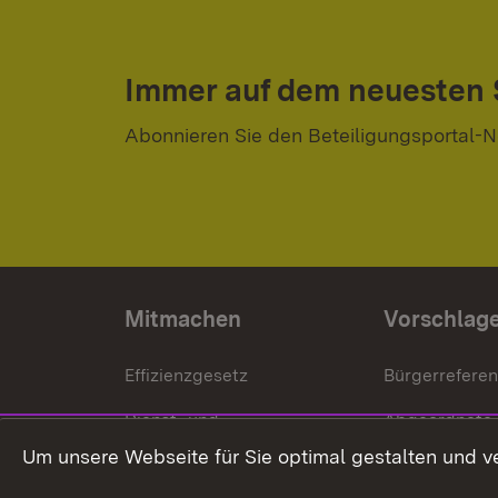
Immer auf dem neuesten
Abonnieren Sie den Beteiligungsportal-N
Mitmachen
Vorschlag
Effizienzgesetz
Bürgerrefere
Dienst- und
Abgeordnete
Versorgungsbezüge
Um unsere Webseite für Sie optimal gestalten und v
Bürgerbeauft
Kommunale Verfahren