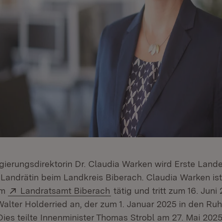
gierungsdirektorin Dr. Claudia Warken wird Erste Lan
 Landrätin beim Landkreis Biberach. Claudia Warken ist
Extern:
(Öffnet in neuem Fenster)
im
Landratsamt Biberach
tätig und tritt zum 16. Juni
alter Holderried an, der zum 1. Januar 2025 in den Ru
 Dies teilte Innenminister Thomas Strobl am 27. Mai 2025