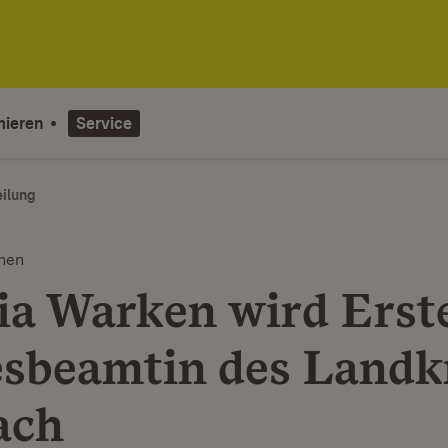
mieren
Service
eilung
nen
ia Warken wird Erst
sbeamtin des Landk
ach