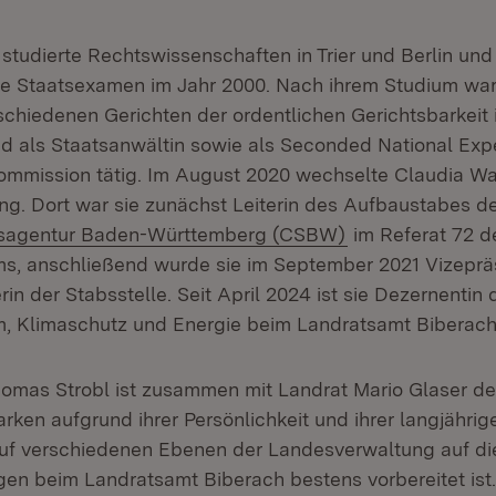
studierte Rechtswissenschaften in Trier und Berlin un
che Staatsexamen im Jahr 2000. Nach ihrem Studium war 
rschiedenen Gerichten der ordentlichen Gerichtsbarkeit
 als Staatsanwältin sowie als Seconded National Expe
mmission tätig. Im August 2020 wechselte Claudia War
g. Dort war sie zunächst Leiterin des Aufbaustabes d
(Öffnet in neuem
tsagentur Baden-Württemberg (CSBW)
im Referat 72 d
ms, anschließend wurde sie im September 2021 Vizeprä
n der Stabsstelle. Seit April 2024 ist sie Dezernentin
, Klimaschutz und Energie beim Landratsamt Biberach
homas Strobl ist zusammen mit Landrat Mario Glaser de
ken aufgrund ihrer Persönlichkeit und ihrer langjährig
auf verschiedenen Ebenen der Landesverwaltung auf di
en beim Landratsamt Biberach bestens vorbereitet ist.