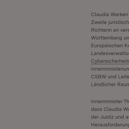
Claudia Warken 
Zweite juristis
Richterin an ve
Württemberg und
Europäischen Ko
Landesverwaltun
Cybersicherhei
Innenministeriu
CSBW und Leiteri
Ländlicher Raum
Innenminister T
dass Claudia War
der Justiz und 
Herausforderung