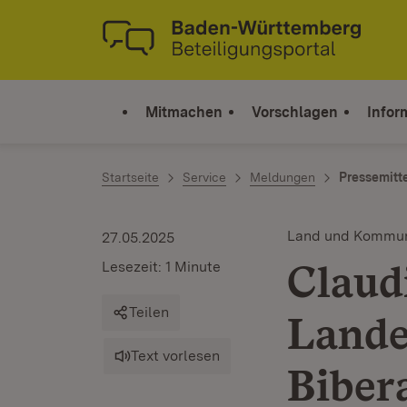
Zum Inhalt springen
Link zur Startseite
Mitmachen
Vorschlagen
Infor
Startseite
Service
Meldungen
Pressemitt
Land und Kommu
27.05.2025
Claud
Lesezeit: 1 Minute
Teilen
Lande
Text vorlesen
Biber