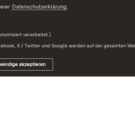
Beteiligung erleben
Glossar
serer
Datenschutzerklärung
.
Beteiligung erforschen
mung
nymisiert verarbeitet.)
ebook, X / Twitter und Google werden auf der gesamten Webs
Impressum
Kontakt
Benutzungshinweise
Netiqu
wendige akzeptieren