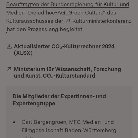
Beauftragten der Bundesregierung für Kultur und
(Öffnet in neuem Fenster)
Medien
. Die ad hoc-AG „Green Culture“ des
Extern:
Kulturausschusses der
Kulturministerkonferenz
(Öffnet in neuem Fenster)
hat den Prozess eng begleitet.
Download:
Aktualisierter CO₂-Kulturrechner 2024
(XLSX)
(Öffnet in neuem Fenster)
Extern:
Ministerium für Wissenschaft, Forschung
und Kunst: CO₂-Kulturstandard
(Öffnet in neuem
Die Mitglieder der Expertinnen- und
Expertengruppe
Carl Bergengruen, MFG Medien- und
Filmgesellschaft Baden-Württemberg