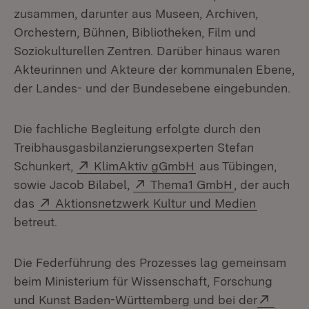
zusammen, darunter aus Museen, Archiven,
Orchestern, Bühnen, Bibliotheken, Film und
Soziokulturellen Zentren. Darüber hinaus waren
Akteurinnen und Akteure der kommunalen Ebene,
der Landes- und der Bundesebene eingebunden.
Die fachliche Begleitung erfolgte durch den
Treibhausgasbilanzierungsexperten Stefan
Extern:
(Öffnet in neuem Fe
Schunkert,
KlimAktiv gGmbH
aus Tübingen,
Extern:
(Öffnet in ne
sowie Jacob Bilabel,
Thema1 GmbH
, der auch
Extern:
(Öffnet i
das
Aktionsnetzwerk Kultur und Medien
betreut.
Die Federführung des Prozesses lag gemeinsam
beim Ministerium für Wissenschaft, Forschung
Extern
und Kunst Baden-Württemberg und bei der