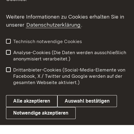
Flickr
Weitere Informationen zu Cookies erhalten Sie in
X / Twitter
unserer
Datenschutzerklärung
.
Youtube
Technisch notwendige Cookies
Zum 
Analyse-Cookies (Die Daten werden ausschließlich
Impressum
Kontakt
anonymisiert verarbeitet.)
Benutzungshinweise
Netiquette
Drittanbieter-Cookies (Social-Media-Elemente von
Barrierefreiheit
Datenschutz
Facebook, X / Twitter und Google werden auf der
gesamten Webseite aktiviert.)
Cookies
Alle akzeptieren
Auswahl bestätigen
Notwendige akzeptieren
Link zum Landesportal