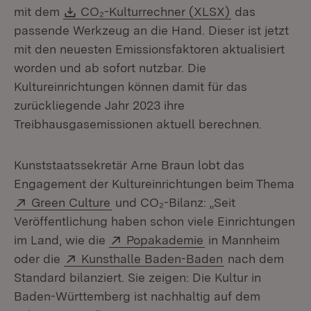
Download:
(Öffnet in ne
mit dem
CO₂-Kulturrechner (XLSX)
das
passende Werkzeug an die Hand. Dieser ist jetzt
mit den neuesten Emissionsfaktoren aktualisiert
worden und ab sofort nutzbar. Die
Kultureinrichtungen können damit für das
zurückliegende Jahr 2023 ihre
Treibhausgasemissionen aktuell berechnen.
Kunststaatssekretär Arne Braun lobt das
Engagement der Kultureinrichtungen beim Thema
Extern:
(Öffnet in neuem Fenster)
Green Culture
und CO₂-Bilanz: „Seit
Veröffentlichung haben schon viele Einrichtungen
Extern:
(Öffnet in neuem F
im Land, wie die
Popakademie
in Mannheim
Extern:
(Öffnet in neue
oder die
Kunsthalle Baden-Baden
nach dem
Standard bilanziert. Sie zeigen: Die Kultur in
Baden-Württemberg ist nachhaltig auf dem