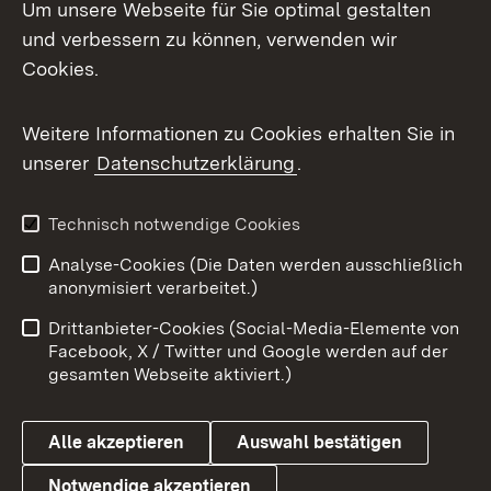
Um unsere Webseite für Sie optimal gestalten
und verbessern zu können, verwenden wir
Facebook
Cookies.
Flickr
Weitere Informationen zu Cookies erhalten Sie in
X / Twitter
unserer
Datenschutzerklärung
.
Youtube
Technisch notwendige Cookies
Zum 
Analyse-Cookies (Die Daten werden ausschließlich
Impressum
Kontakt
anonymisiert verarbeitet.)
Benutzungshinweise
Netiquette
Drittanbieter-Cookies (Social-Media-Elemente von
Barrierefreiheit
Datenschutz
Facebook, X / Twitter und Google werden auf der
gesamten Webseite aktiviert.)
Cookies
Alle akzeptieren
Auswahl bestätigen
Notwendige akzeptieren