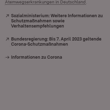
(Öffnet in 
Atemwegserkrankungen in Deutschland
.
Extern:
Sozialministerium: Weitere Informationen zu
Schutzmaßnahmen sowie
Verhaltensempfehlungen
(Öffnet in neuem Fens
Extern:
Bundesregierung: Bis 7. April 2023 geltende
Corona-Schutzmaßnahmen
(Öffnet in neuem Fe
Informationen zu Corona