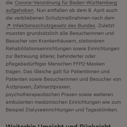
die
Corona-Verordnung für Baden-Württemberg
aufgehoben
. Nun entfallen ab dem 8. April auch
die verbliebenen Schutzmaßnahmen nach dem
Extern:
(Öffnet in ne
Infektionsschutzgesetz des Bundes
. Zuletzt
mussten grundsätzlich alle Besucherinnen und
Besucher von Krankenhäusern, stationären
Rehabilitationseinrichtungen sowie Einrichtungen
zur Betreuung älterer, behinderter oder
pflegebedürftiger Menschen FFP2-Masken
tragen. Das Gleiche galt für Patientinnen und
Patienten sowie Besucherinnen und Besucher von
Arztpraxen, Zahnarztpraxen,
psychotherapeutischen Praxen sowie weiteren
ambulanten medizinischen Einrichtungen wie zum
Beispiel Dialyseeinrichtungen und Tageskliniken.
Weiterhin Umsicht und Rücksicht