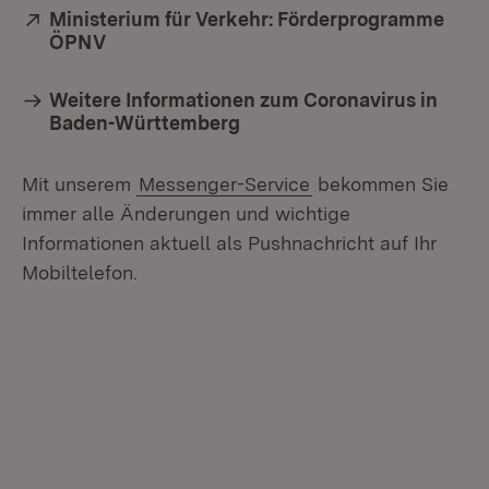
Extern:
Ministerium für Verkehr: Förderprogramme
ÖPNV
(Öffnet in neuem Fenster)
Weitere Informationen zum Coronavirus in
Baden-Württemberg
Mit unserem
Messenger-Service
bekommen Sie
immer alle Änderungen und wichtige
Informationen aktuell als Pushnachricht auf Ihr
Mobiltelefon.