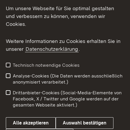
Social Media
Um unsere Webseite für Sie optimal gestalten
und verbessern zu können, verwenden wir
Facebook
Cookies.
Flickr
Weitere Informationen zu Cookies erhalten Sie in
X / Twitter
unserer
Datenschutzerklärung
.
Youtube
Technisch notwendige Cookies
Zum 
Analyse-Cookies (Die Daten werden ausschließlich
Impressum
Kontakt
anonymisiert verarbeitet.)
Benutzungshinweise
Netiquette
Drittanbieter-Cookies (Social-Media-Elemente von
Barrierefreiheit
Datenschutz
Facebook, X / Twitter und Google werden auf der
gesamten Webseite aktiviert.)
Cookies
Alle akzeptieren
Auswahl bestätigen