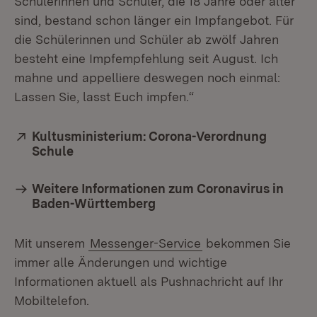
Schülerinnen und Schüler, die 18 Jahre oder älter
sind, bestand schon länger ein Impfangebot. Für
die Schülerinnen und Schüler ab zwölf Jahren
besteht eine Impfempfehlung seit August. Ich
mahne und appelliere deswegen noch einmal:
Lassen Sie, lasst Euch impfen.“
Extern:
Kultusministerium: Corona-Verordnung
Schule
(Öffnet in neuem Fenster)
Weitere Informationen zum Coronavirus in
Baden-Württemberg
Mit unserem
Messenger-Service
bekommen Sie
immer alle Änderungen und wichtige
Informationen aktuell als Pushnachricht auf Ihr
Mobiltelefon.