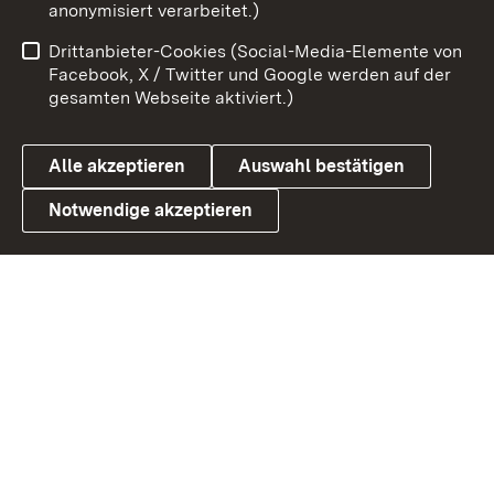
anonymisiert verarbeitet.)
Benutzungshinweise
Netiquette
Drittanbieter-Cookies (Social-Media-Elemente von
Barrierefreiheit
Datenschutz
Facebook, X / Twitter und Google werden auf der
gesamten Webseite aktiviert.)
Cookies
Alle akzeptieren
Auswahl bestätigen
Notwendige akzeptieren
Link zum Landesportal