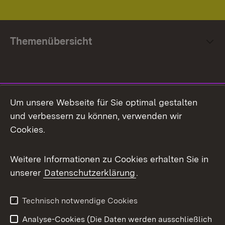
Themenübersicht
Social Media
Um unsere Webseite für Sie optimal gestalten
und verbessern zu können, verwenden wir
Facebook
Cookies.
Flickr
Weitere Informationen zu Cookies erhalten Sie in
X / Twitter
unserer
Datenschutzerklärung
.
Youtube
Technisch notwendige Cookies
Zum 
Analyse-Cookies (Die Daten werden ausschließlich
Impressum
Kontakt