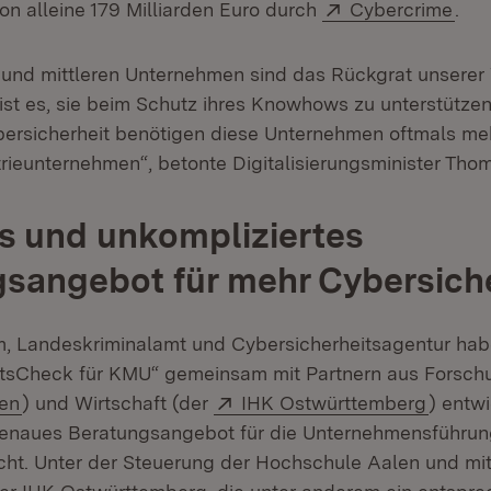
Extern:
(Öff
on alleine 179 Milliarden Euro durch
Cybercrime
.
 und mittleren Unternehmen sind das Rückgrat unserer 
ist es, sie beim Schutz ihres Knowhows zu unterstütze
rsicherheit benötigen diese Unternehmen oftmals meh
rieunternehmen“, betonte Digitalisierungsminister Thom
s und unkompliziertes
sangebot für mehr Cybersich
m, Landeskriminalamt und Cybersicherheitsagentur ha
itsCheck für KMU“ gemeinsam mit Partnern aus Forsch
(Öffnet in neuem Fenster)
Extern:
(Öffnet
en
) und Wirtschaft (der
IHK Ostwürttemberg
) entw
genaues Beratungsangebot für die Unternehmensführu
cht. Unter der Steuerung der Hochschule Aalen und mi