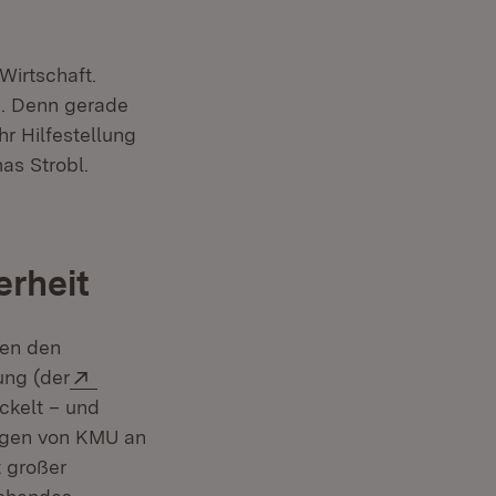
net in neuem Fenster)
Wirtschaft.
n. Denn gerade
r Hilfestellung
as Strobl.
erheit
ben den
Extern:
ung (der
 in neuem Fenster)
ickelt – und
ngen von KMU an
t großer