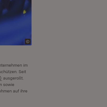
 Unternehmen im
schützen. Seit
(Öffnet in neuem Fenster)
)
ausgerollt.
n sowie
ehmen auf ihre