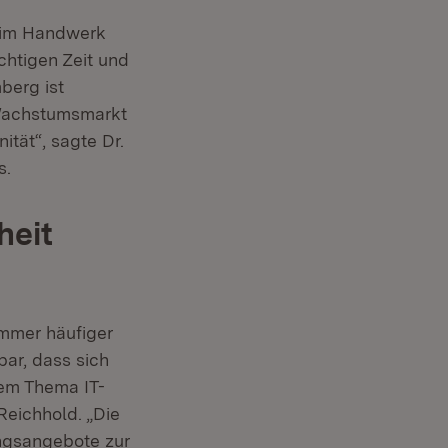
h im Handwerk
chtigen Zeit und
berg ist
r Wachstumsmarkt
ität“, sagte Dr.
s.
heit
immer häufiger
bar, dass sich
em Thema IT-
eichhold. „Die
ungsangebote zur