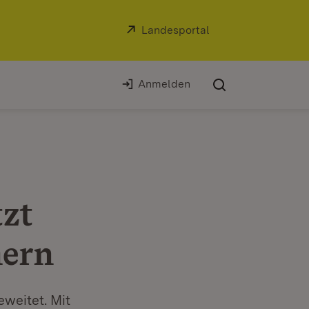
Extern:
Landesportal
(Öffnet in neuem Fe
Anmelden
tzt
ern
weitet. Mit