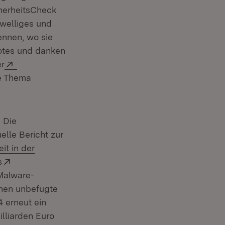
cherheitsCheck
hwelliges und
ennen, wo sie
otes und danken
 in neuem Fenster)
Extern:
r
)
ge Thema
 Die
lle Bericht zur
it in der
Extern:
s
Malware-
onen unbefugte
4 erneut ein
lliarden Euro