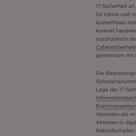
IT-Sicherheit a
für kleine und 
kostenfreies In
konkret handeln
ausdrücklich d
Cybersicherhei
gemeinsam mit u
Die Bedrohungsl
Schadenssummen
Lage der IT-Sic
Informationstec
Branchenverban
Varianten als i
Aktionen in dig
Rekordschaden d