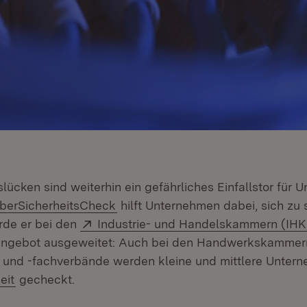
lücken sind weiterhin ein gefährliches Einfallstor für
tern:
(Öffnet in neuem Fenster)
berSicherheitsCheck
hilft Unternehmen dabei, sich zu 
Extern:
rde er bei den
Industrie- und Handelskammern (IHK
 Angebot ausgeweitet: Auch bei den Handwerkskammer
und -fachverbände werden kleine und mittlere Untern
(Öffnet in neuem Fenster)
eit
gecheckt.