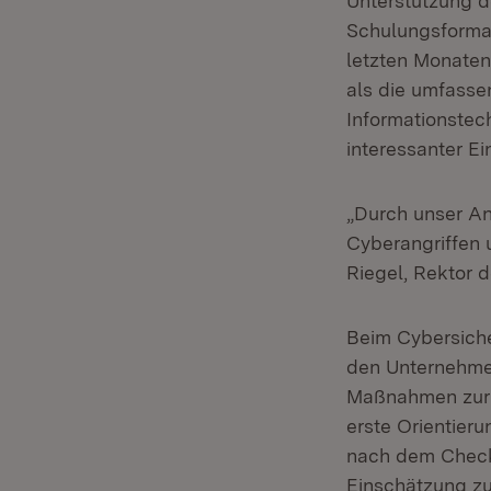
Unterstützung d
Schulungsformat
letzten Monaten
als die umfasse
Informationstec
interessanter Ei
„Durch unser An
Cyberangriffen 
Riegel, Rektor 
Beim Cybersiche
den Unternehmen 
Maßnahmen zur V
erste Orientieru
nach dem Check d
Einschätzung zu