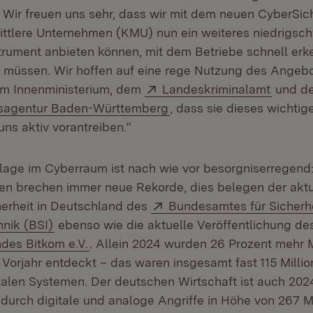
n. Wir freuen uns sehr, dass wir mit dem neuen CyberSi
mittlere Unternehmen (KMU) nun ein weiteres niedrigsc
strument anbieten können, mit dem Betriebe schnell erk
 müssen. Wir hoffen auf eine rege Nutzung des Angeb
Extern:
(Öffnet
em Innenministerium, dem
Landeskriminalamt
und de
(Öffnet in neuem Fenster
tsagentur Baden-Württemberg
, dass sie dieses wichti
ns aktiv vorantreiben.“
age im Cyberraum ist nach wie vor besorgniserregend:
 brechen immer neue Rekorde, dies belegen der aktue
Extern:
herheit in Deutschland des
Bundesamtes für Sicherhe
(Öffnet in neuem Fenster)
hnik (BSI)
ebenso wie die aktuelle Veröffentlichung de
(Öffnet in neuem Fenster)
des Bitkom e.V.
. Allein 2024 wurden 26 Prozent mehr 
m Vorjahr entdeckt – das waren insgesamt fast 115 Milli
italen Systemen. Der deutschen Wirtschaft ist auch 202
urch digitale und analoge Angriffe in Höhe von 267 Mi