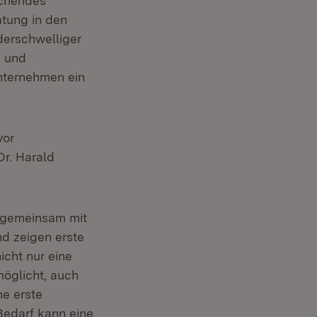
echendes
atung in den
derschwelliger
- und
Unternehmen ein
vor
Dr. Harald
r gemeinsam mit
nd zeigen erste
icht nur eine
möglicht, auch
ne erste
Bedarf kann eine