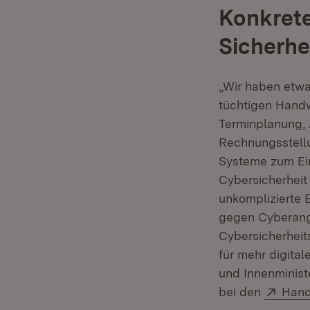
Konkrete
Sicherhe
„Wir haben etwa
tüchtigen Handw
Terminplanung, 
Rechnungsstellu
Systeme zum Ein
Cybersicherheit
unkomplizierte 
gegen Cyberangr
Cybersicherheit
für mehr digital
und Innenminist
Exter
bei den
Hand