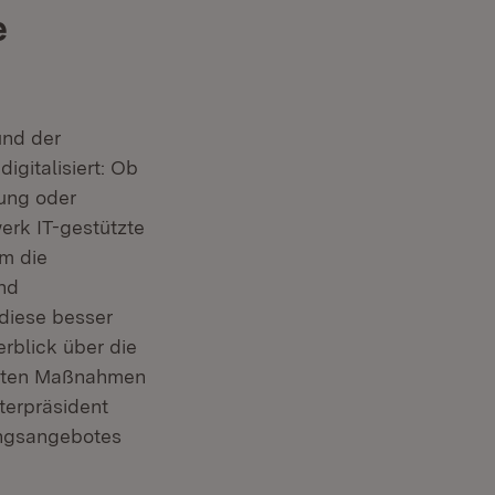
e
und der
gitalisiert: Ob
ung oder
rk IT-gestützte
um die
und
diese besser
rblick über die
kreten Maßnahmen
sterpräsident
ungsangebotes
Fenster)