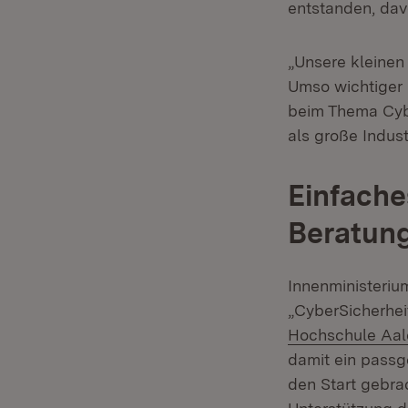
entstanden, dav
„Unsere kleinen
Umso wichtiger 
beim Thema Cybe
als große Indust
Einfache
Beratung
Innenministeriu
„CyberSicherhe
Hochschule Aal
damit ein pass
den Start gebra