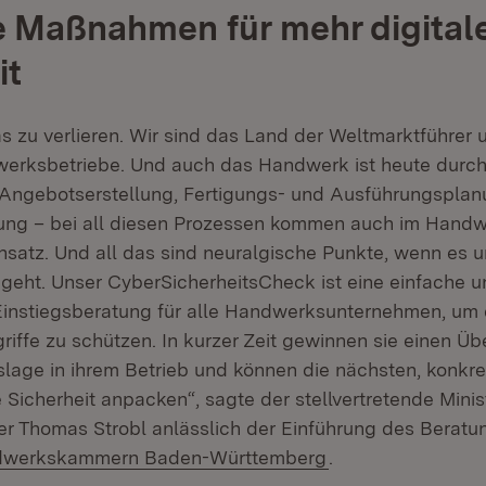
 Maßnahmen für mehr digital
it
s zu verlieren. Wir sind das Land der Weltmarktführer 
erksbetriebe. Und auch das Handwerk ist heute durchdi
Angebotserstellung, Fertigungs- und Ausführungsplan
ng – bei all diesen Prozessen kommen auch im Handwe
satz. Und all das sind neuralgische Punkte, wenn es 
 geht. Unser CyberSicherheitsCheck ist eine einfache 
Einstiegsberatung für alle Handwerksunternehmen, um 
iffe zu schützen. In kurzer Zeit gewinnen sie einen Übe
slage in ihrem Betrieb und können die nächsten, kon
e Sicherheit anpacken“, sagte der stellvertretende Mini
er Thomas Strobl anlässlich der Einführung des Berat
n:
(Öffnet in neuem 
werkskammern Baden-Württemberg
.