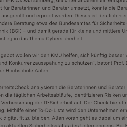
er IHK Ostwürttemberg, die unter anderem ein entspr
 für Beraterinnen und Berater umsetzt, konnte die Ber
 ausgerollt und erprobt werden. Dieses ist deutlich nie
ndere Beratung etwa des Bundesamtes für Sicherheits
hnik (BSI) – und damit gerade für kleine und mittlere 
nstieg in das Thema Cybersicherheit.
gebot wollen wir den KMU helfen, sich künftig besser 
und Konkurrenzausspähung zu schützen“, betont Prof. 
der Hochschule Aalen.
rheitsCheck analysieren die Beraterinnen und Berate
die täglichen Arbeitsabläufe, identifizieren Risiken u
erbesserung der IT-Sicherheit auf. Der Check bietet n
ng. Mithilfe einer To-Do-Liste wird den Unternehmen er
igital fit zu bleiben. Allen voran geht es dabei um ei
m aktuellen Sicherheitsstatus des Unternehmens. Bei 