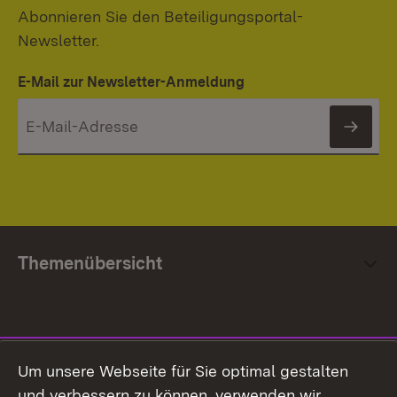
Abonnieren Sie den Beteiligungsportal-
Newsletter.
E-Mail zur Newsletter-Anmeldung
News
Themenübersicht
Social Media
Um unsere Webseite für Sie optimal gestalten
und verbessern zu können, verwenden wir
Facebook