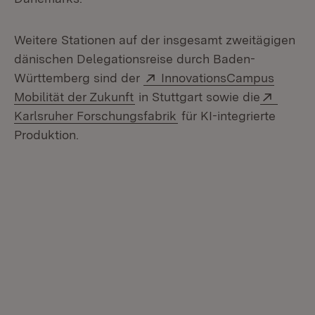
Weitere Stationen auf der insgesamt zweitägigen
dänischen Delegationsreise durch Baden-
Extern:
Württemberg sind der
InnovationsCampus
(Öffnet in neuem Fenster)
Extern
Mobilität der Zukunft
in Stuttgart sowie die
(Öffnet in neuem Fenste
Karlsruher Forschungsfabrik
für KI-integrierte
Produktion.