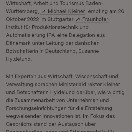
Wirtschaft, Arbeit und Tourismus Baden-
Extern:
(Öffnet in neuem Fe
Württemberg,
Michael Kleiner
, empfing am 26.
Extern:
Oktober 2022 im Stuttgarter
Fraunhofer-
Institut für Produktionstechnik und
(Öffnet in neuem Fenster)
Automatisierung IPA
eine Delegation aus
Dänemark unter Leitung der dänischen
Botschafterin in Deutschland, Susanne
Hyldelund.
Mit Experten aus Wirtschaft, Wissenschaft und
Verwaltung sprachen Ministerialdirektor Kleiner
und Botschafterin Hyldelund darüber, wie wichtig
die Zusammenarbeit von Unternehmen und
Forschungseinrichtungen für die Entstehung
wegweisender Innovationen ist. Im Fokus des
Gesprächs stand der Austausch über
Rahmenbedingungen und Erfolgsmodelle für