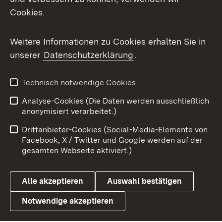
Cookies.
Flickr
Weitere Informationen zu Cookies erhalten Sie in
X / Twitter
unserer
Datenschutzerklärung
.
Youtube
Technisch notwendige Cookies
Zum 
Analyse-Cookies (Die Daten werden ausschließlich
Impressum
Kontakt
anonymisiert verarbeitet.)
Benutzungshinweise
Netiquette
Drittanbieter-Cookies (Social-Media-Elemente von
Barrierefreiheit
Datenschutz
Facebook, X / Twitter und Google werden auf der
gesamten Webseite aktiviert.)
Cookies
Alle akzeptieren
Auswahl bestätigen
Notwendige akzeptieren
Link zum Landesportal