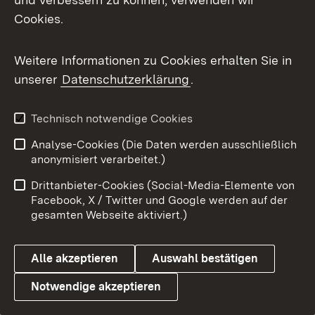
aber auch bei denen, die von Stuttgart und
Cookies.
Berlin aus unser Land zu einem respektierten
Akteur und vertrauensvollen Partner in
Weitere Informationen zu Cookies erhalten Sie in
Europa machen.
unserer
Datenschutzerklärung
.
Und bei den Menschen in den EU-
Technisch notwendige Cookies
Institutionen: Für die Offenheit, die guten
Gespräche und das Miteinander.
Analyse-Cookies (Die Daten werden ausschließlich
anonymisiert verarbeitet.)
Dieses Miteinander fordert von allen
Drittanbieter-Cookies (Social-Media-Elemente von
Facebook, X / Twitter und Google werden auf der
gesamten Webseite aktiviert.)
Energie,
Mut
Alle akzeptieren
Auswahl bestätigen
und Entschlossenheit.
Notwendige akzeptieren