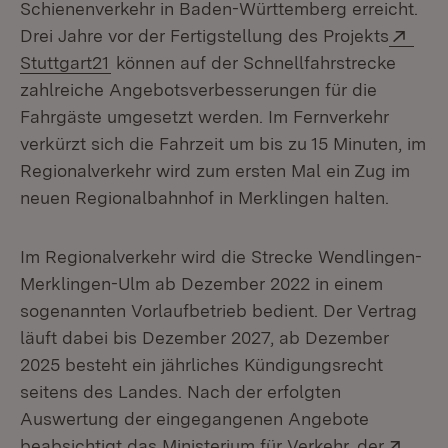
Schienenverkehr in Baden-Württemberg erreicht.
Exte
Drei Jahre vor der Fertigstellung des Projekts
(Öffnet in neuem Fenster)
Stuttgart21
können auf der Schnellfahrstrecke
zahlreiche Angebotsverbesserungen für die
Fahrgäste umgesetzt werden. Im Fernverkehr
verkürzt sich die Fahrzeit um bis zu 15 Minuten, im
Regionalverkehr wird zum ersten Mal ein Zug im
neuen Regionalbahnhof in Merklingen halten.
Im Regionalverkehr wird die Strecke Wendlingen-
Merklingen-Ulm ab Dezember 2022 in einem
sogenannten Vorlaufbetrieb bedient. Der Vertrag
läuft dabei bis Dezember 2027, ab Dezember
2025 besteht ein jährliches Kündigungsrecht
seitens des Landes. Nach der erfolgten
Auswertung der eingegangenen Angebote
Exte
beabsichtigt das Ministerium für Verkehr, der