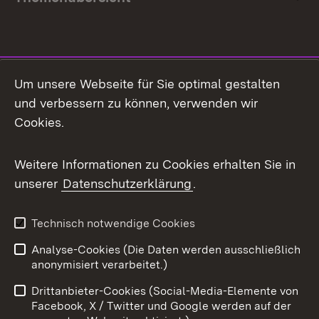
Social Media
Um unsere Webseite für Sie optimal gestalten
und verbessern zu können, verwenden wir
Facebook
Cookies.
Flickr
Weitere Informationen zu Cookies erhalten Sie in
X / Twitter
unserer
Datenschutzerklärung
.
Youtube
Technisch notwendige Cookies
Zum 
Analyse-Cookies (Die Daten werden ausschließlich
Impressum
Kontakt
anonymisiert verarbeitet.)
Benutzungshinweise
Netiquette
Drittanbieter-Cookies (Social-Media-Elemente von
Barrierefreiheit
Datenschutz
Facebook, X / Twitter und Google werden auf der