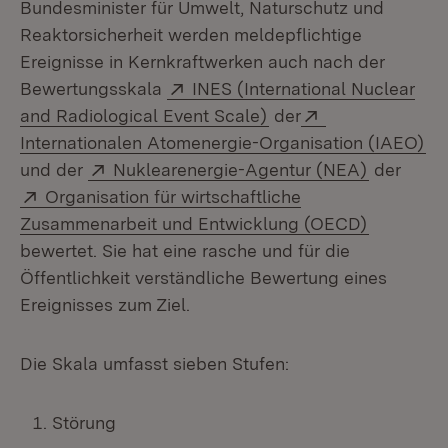
Bundesminister für Umwelt, Naturschutz und
Reaktorsicherheit werden meldepflichtige
Ereignisse in Kernkraftwerken auch nach der
Extern:
Bewertungsskala
INES (International Nuclear
(Öffnet in neuem Fens
Extern:
and Radiological Event Scale)
der
(Ö
Internationalen Atomenergie-Organisation (IAEO)
Extern:
(Öffnet i
und der
Nuklearenergie-Agentur (NEA)
der
Extern:
Organisation für wirtschaftliche
(Öffnet i
Zusammenarbeit und Entwicklung (OECD)
bewertet. Sie hat eine rasche und für die
Öffentlichkeit verständliche Bewertung eines
Ereignisses zum Ziel.
Die Skala umfasst sieben Stufen:
Störung