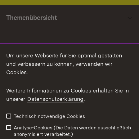
Themenübersicht
Social Media
Um unsere Webseite für Sie optimal gestalten
und verbessern zu können, verwenden wir
Facebook
Cookies.
Flickr
Weitere Informationen zu Cookies erhalten Sie in
X / Twitter
unserer
Datenschutzerklärung
.
Youtube
Technisch notwendige Cookies
Zum 
Analyse-Cookies (Die Daten werden ausschließlich
Impressum
Kontakt
anonymisiert verarbeitet.)