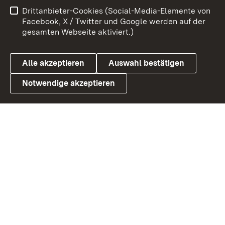
Benutzungshinweise
Netiquette
Drittanbieter-Cookies (Social-Media-Elemente von
Barrierefreiheit
Datenschutz
Facebook, X / Twitter und Google werden auf der
gesamten Webseite aktiviert.)
Cookies
Alle akzeptieren
Auswahl bestätigen
Notwendige akzeptieren
Link zum Landesportal