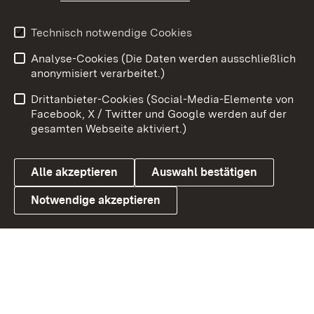
Youtube
Technisch notwendige Cookies
Zum 
Analyse-Cookies (Die Daten werden ausschließlich
Impressum
Kontakt
anonymisiert verarbeitet.)
Benutzungshinweise
Netiquette
Drittanbieter-Cookies (Social-Media-Elemente von
Barrierefreiheit
Datenschutz
Facebook, X / Twitter und Google werden auf der
gesamten Webseite aktiviert.)
Cookies
Alle akzeptieren
Auswahl bestätigen
Notwendige akzeptieren
Link zum Landesportal