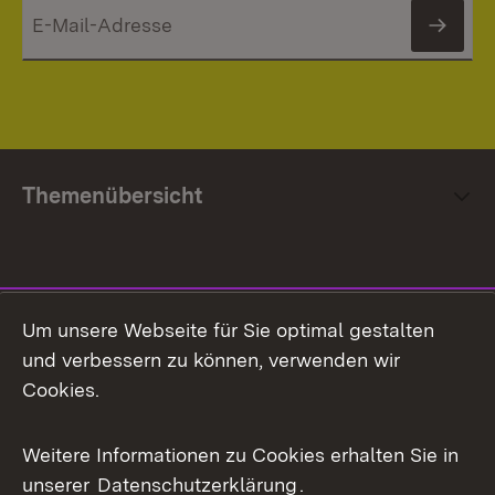
News
Themenübersicht
Social Media
Um unsere Webseite für Sie optimal gestalten
und verbessern zu können, verwenden wir
Facebook
Cookies.
Flickr
Weitere Informationen zu Cookies erhalten Sie in
X / Twitter
unserer
Datenschutzerklärung
.