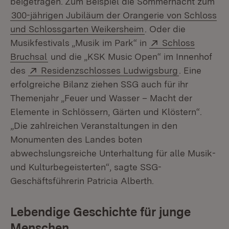
beigetragen. Zum Beispiel die Sommernacht zum
300-jährigen Jubiläum der Orangerie von Schloss
und Schlossgarten Weikersheim
. Oder die
Extern:
Musikfestivals „Musik im Park“ in
Schloss
(Öffnet in neuem Fenster)
Bruchsal
und die „KSK Music Open“ im Innenhof
Extern:
(Öffnet in 
des
Residenzschlosses Ludwigsburg
. Eine
erfolgreiche Bilanz ziehen SSG auch für ihr
Themenjahr „Feuer und Wasser – Macht der
Elemente in Schlössern, Gärten und Klöstern“.
„Die zahlreichen Veranstaltungen in den
Monumenten des Landes boten
abwechslungsreiche Unterhaltung für alle Musik-
und Kulturbegeisterten“, sagte SSG-
Geschäftsführerin Patricia Alberth.
Lebendige Geschichte für junge
Menschen