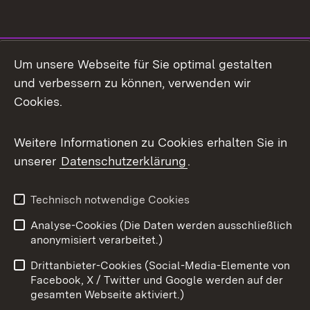
Social Media
Um unsere Webseite für Sie optimal gestalten
und verbessern zu können, verwenden wir
Facebook
Cookies.
Flickr
Weitere Informationen zu Cookies erhalten Sie in
X / Twitter
unserer
Datenschutzerklärung
.
Youtube
Technisch notwendige Cookies
Zum 
Analyse-Cookies (Die Daten werden ausschließlich
Impressum
Kontakt
anonymisiert verarbeitet.)
Benutzungshinweise
Netiquette
Drittanbieter-Cookies (Social-Media-Elemente von
Barrierefreiheit
Datenschutz
Facebook, X / Twitter und Google werden auf der
gesamten Webseite aktiviert.)
Cookies