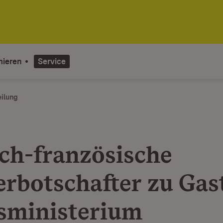
mieren
Service
eilung
ch-französische
erbotschafter zu Gas
sministerium