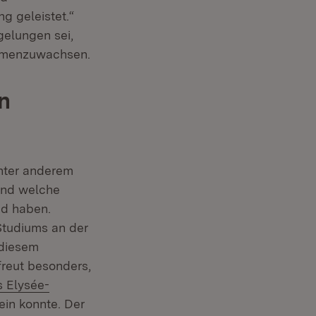
ng geleistet.“
gelungen sei,
ammenzuwachsen.
n
unter anderem
und welche
nd haben.
Studiums an der
 diesem
freut besonders,
s Elysée-
ein konnte. Der