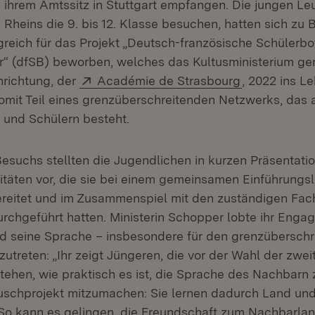
ihrem Amtssitz in Stuttgart empfangen. Die jungen Leut
 Rheins die 9. bis 12. Klasse besuchen, hatten sich zu
lgreich für das Projekt „Deutsch-französische Schülerbo
r“ (dfSB) beworben, welches das Kultusministerium g
Extern:
(Öffnet in n
nrichtung, der
Académie de Strasbourg
, 2022 ins L
 somit Teil eines grenzüberschreitenden Netzwerks, das
 und Schülern besteht.
esuchs stellten die Jugendlichen in kurzen Präsentatio
vitäten vor, die sie bei einem gemeinsamen Einführung
eitet und im Zusammenspiel mit den zuständigen Fach
urchgeführt hatten. Ministerin Schopper lobte ihr Enga
 seine Sprache – insbesondere für den grenzüberschr
utreten: „Ihr zeigt Jüngeren, die vor der Wahl der zwei
ehen, wie praktisch es ist, die Sprache des Nachbarn
schprojekt mitzumachen: Sie lernen dadurch Land und 
So kann es gelingen, die Freundschaft zum Nachbarla