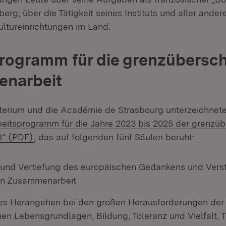
rg, über die Tätigkeit seines Instituts und aller ander
ultureinrichtungen im Land.
rogramm für die grenzübersch
narbeit
terium und die Académie de Strasbourg unterzeichnet
rn:
beitsprogramm für die Jahre 2023 bis 2025 der grenzü
(Öffnet in neuem Fenster)
“ (PDF)
, das auf folgenden fünf Säulen beruht:
 und Vertiefung des europäischen Gedankens und Vers
en Zusammenarbeit
 Herangehen bei den großen Herausforderungen der Z
hen Lebensgrundlagen, Bildung, Toleranz und Vielfalt, 