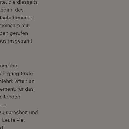
e, die diesseits
 Beginn des
tschafterinnen
emeinsam mit
euem Fenster)
eben gerufen
 aus insgesamt
nen ihre
slehrgang Ende
lehrkräften an
gement, für das
eitenden
ten
 zu sprechen und
Leute viel
nd