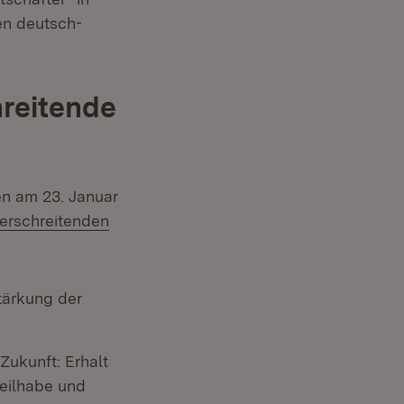
en deutsch-
reitende
en am 23. Januar
berschreitenden
tärkung der
ukunft: Erhalt
Teilhabe und