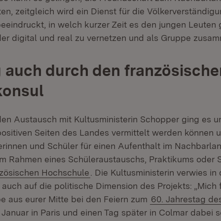
en, zeitgleich wird ein Dienst für die Völkerverständigu
beeindruckt, in welch kurzer Zeit es den jungen Leuten 
der digital und real zu vernetzen und als Gruppe zus
 auch durch den französische
konsul
en Austausch mit Kultusministerin Schopper ging es 
positiven Seiten des Landes vermittelt werden können 
erinnen und Schüler für einen Aufenthalt im Nachbarla
im Rahmen eines Schüleraustauschs, Praktikums oder 
(Öffnet in neuem Fenster)
nzösischen Hochschule
. Die Kultusministerin verwies in
ch auf die politische Dimension des Projekts: „Mich 
e aus eurer Mitte bei den Feiern zum
60. Jahrestag de
Januar in Paris und einen Tag später in Colmar dabei s