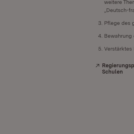
weitere The
„Deutsch-fr
Pflege des 
Bewahrung d
Verstärktes
Extern:
Regierungsp
Schulen
(Öff