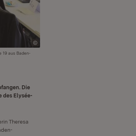
e 19 aus Baden-
pfangen. Die
e des Elysée-
erin Theresa
aden-