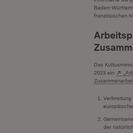
Baden-Württembe
französischen K
Arbeitsp
Zusamme
Das Kultusminis
Exte
2023 ein
„Ar
Zusammenarbeit
Verbreitung
europäisch
Gemeinsames
der natürlic