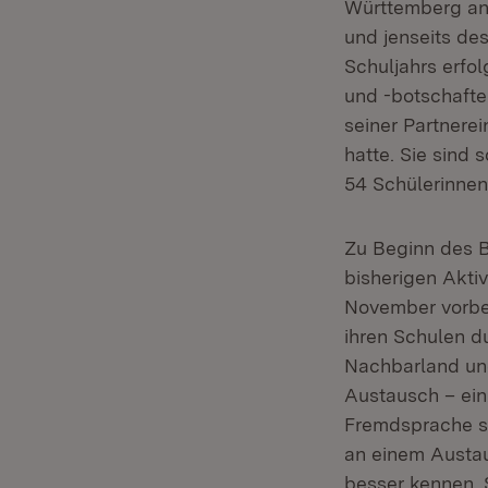
Württemberg an 
und jenseits des
Schuljahrs erfo
und -botschafte
seiner Partnerei
hatte. Sie sind
54 Schülerinnen
Zu Beginn des B
bisherigen Akti
November vorber
ihren Schulen d
Nachbarland und
Austausch – einz
Fremdsprache st
an einem Austau
besser kennen. 