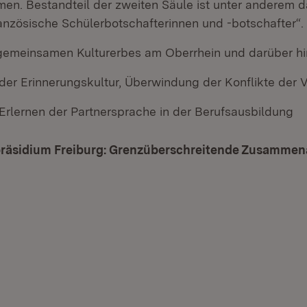
men. Bestandteil der zweiten Säule ist unter anderem d
anzösische Schülerbotschafterinnen und -botschafter“.
gemeinsamen Kulturerbes am Oberrhein und darüber h
er Erinnerungskultur, Überwindung der Konflikte der 
 Erlernen der Partnersprache in der Berufsausbildung
räsidium Freiburg: Grenzüberschreitende Zusammena
net in neuem Fenster)