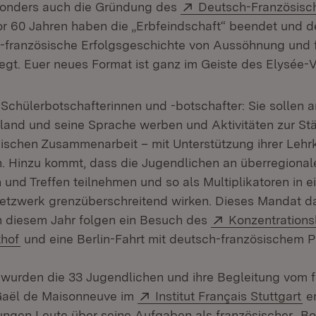
Extern:
sonders auch die Gründung des
Deutsch-Französisc
ffnet in neuem Fenster)
r 60 Jahren haben die „Erbfeindschaft“ beendet und d
h-französische Erfolgsgeschichte von Aussöhnung und f
egt. Euer neues Format ist ganz im Geiste des Elysée-V
 Schülerbotschafterinnen und -botschafter: Sie sollen a
land und seine Sprache werben und Aktivitäten zur St
ischen Zusammenarbeit – mit Unterstützung ihrer Lehrk
. Hinzu kommt, dass die Jugendlichen an überregional
 und Treffen teilnehmen und so als Multiplikatoren in 
etzwerk grenzüberschreitend wirken. Dieses Mandat d
Extern:
In diesem Jahr folgen ein Besuch des
Konzentrations
(Öffnet in neuem Fenster)
thof
und eine Berlin-Fahrt mit deutsch-französischem 
urden die 33 Jugendlichen und ihre Begleitung vom 
Extern:
(Ö
Gaël de Maisonneuve im
Institut Français Stuttgart
e
jungen Leute über seine Aufgaben als französischer „Bo