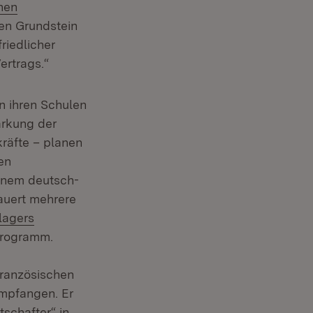
hen
en Grundstein
riedlicher
ertrags.“
n ihren Schulen
ärkung der
räfte – planen
en
einem deutsch-
auert mehrere
lagers
Programm.
französischen
ffnet in neuem Fenster)
mpfangen. Er
tschafter“ in