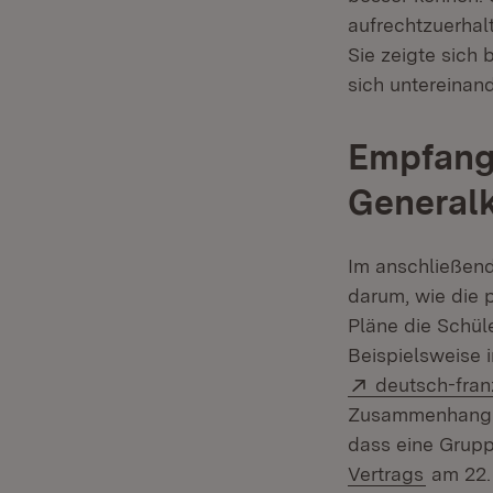
aufrechtzuerhalt
Sie zeigte sich 
sich untereinan
Empfang
General
Im anschließend
darum, wie die 
Pläne die Schül
Beispielsweise 
Extern:
deutsch-fra
Zusammenhang au
dass eine Grupp
Vertrags
am 22. 